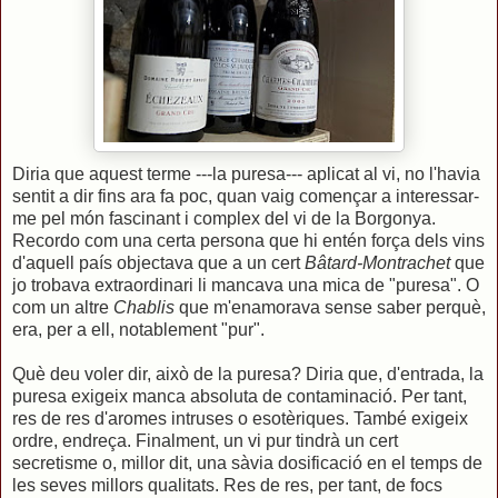
Diria que aquest terme ---la puresa--- aplicat al vi, no l'havia
sentit a dir fins ara fa poc, quan vaig començar a interessar-
me pel món fascinant i complex del vi de la Borgonya.
Recordo com una certa persona que hi entén força dels vins
d'aquell país objectava que a un cert
Bâtard-Montrachet
que
jo trobava extraordinari li mancava una mica de "puresa". O
com un altre
Chablis
que m'enamorava sense saber perquè,
era, per a ell, notablement "pur".
Què deu voler dir, això de la puresa? Diria que, d'entrada, la
puresa exigeix manca absoluta de contaminació. Per tant,
res de res d'aromes intruses o esotèriques. També exigeix
ordre, endreça. Finalment, un vi pur tindrà un cert
secretisme o, millor dit, una sàvia dosificació en el temps de
les seves millors qualitats. Res de res, per tant, de focs