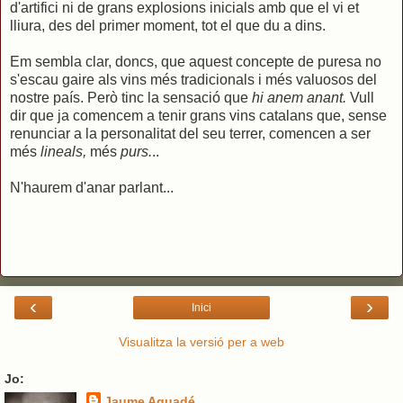
d'artifici ni de grans explosions inicials amb que el vi et
lliura, des del primer moment, tot el que du a dins.
Em sembla clar, doncs, que aquest concepte de puresa no
s'escau gaire als vins més tradicionals i més valuosos del
nostre país. Però tinc la sensació que
hi anem anant.
Vull
dir que ja comencem a tenir grans vins catalans que, sense
renunciar a la personalitat del seu terrer, comencen a ser
més
lineals,
més
purs.
..
N'haurem d'anar parlant...
‹
›
Inici
Visualitza la versió per a web
Jo:
Jaume Aguadé