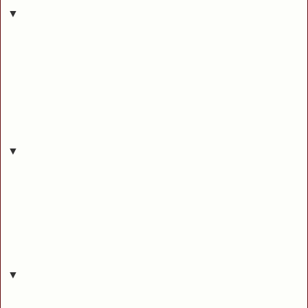
▼
▼
▼