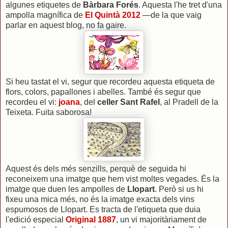
algunes etiquetes de
Bàrbara Forés
. Aquesta l'he tret d'una
ampolla magnífica de
El Quintà 2012
—de la que vaig
parlar en aquest blog, no fa gaire.
Si heu tastat el vi, segur que recordeu aquesta etiqueta de
flors, colors, papallones i abelles. També és segur que
recordeu el vi:
joana
, del
celler Sant Rafel
, al Pradell de la
Teixeta. Fuita saborosa!
Aquest és dels més senzills, perquè de seguida hi
reconeixem una imatge que hem vist moltes vegades. És la
imatge que duen les ampolles de
Llopart
. Però si us hi
fixeu una mica més, no és la imatge exacta dels vins
espumosos de Llopart. Es tracta de l'etiqueta que duia
l'edició especial
Original 1887
, un vi majoritàriament de