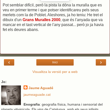
Pot semblar difícil, però la pista la dóna la muralla que es
veu en primer terme i que potser identificareu pels seus
merlets com la de Poblet. Aleshores, ja ho teniu: He tret el
dibuix d'un
Grans Muralles 2000
, que és l'anyada que va
mancar en el tast vertical de l'any passat... però jo ja havia
fet els deures abans.
‹
›
Inici
Visualitza la versió per a web
Jo:
Jaume Aguadé
jaumeaguade.cat
Enografia
: geografia física, humana i sensorial del
planeta vitivinícola. Els vins de Catalunya, amb els seus infinits