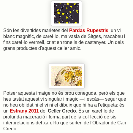
Són les divertides marietes del
Pardas Rupestris
, un vi
blanc magnífic, de xarel·lo, malvasia de Sitges, macabeu i
fins xarel·lo vermell, criat en tonells de castanyer. Un dels
grans productes d'aquest celler amic.
Potser aquesta imatge no és prou coneguda, però els que
heu tastat aquest vi singular i màgic —i escàs— segur que
no heu oblidat ni el vi ni el dibuix que hi ha a l'etiqueta: és
un
Estrany 2011
del
Celler Credo
. És un xarel·lo de
profunda maceració i forma part de la col·lecció de sis
interpretacions del xarel·lo que surten de l'Obrador de Can
Credo.