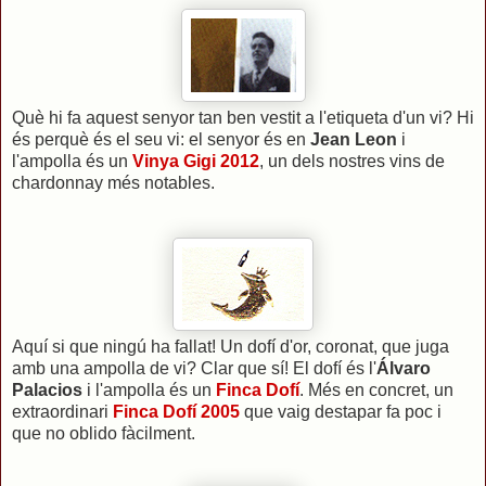
Què hi fa aquest senyor tan ben vestit a l'etiqueta d'un vi? Hi
és perquè és el seu vi: el senyor és en
Jean Leon
i
l'ampolla és un
Vinya Gigi 2012
, un dels nostres vins de
chardonnay més notables.
Aquí si que ningú ha fallat! Un dofí d'or, coronat, que juga
amb una ampolla de vi? Clar que sí! El dofí és l'
Álvaro
Palacios
i l'ampolla és un
Finca Dofí
. Més en concret, un
extraordinari
Finca Dofí 2005
que vaig destapar fa poc i
que no oblido fàcilment.