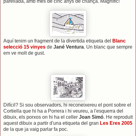
parellada, amb més de cinc anys de criança. Magnífic!
Aquí tenim un fragment de la divertida etiqueta del
Blanc
selecció 15 vinyes
de
Jané Ventura
. Un blanc que sempre
em ve molt de gust.
Difícil? Si sou observadors, hi reconeixereu el pont sobre el
Cortiella que hi ha a Porrera i hi veureu, a l'esquerra del
dibuix, els porxos on hi ha el celler
Joan Simó
. He reproduït
aquest dibuix a partir d'una etiqueta del gran
Les Eres 2005
de la que ja vaig parlar fa poc.