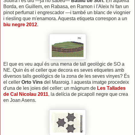
Sobirà i es diu —ja ho sabeu—
Batlliu de Sort
. En aquella
Borda, en Guillem, en Rabasa, en Ramon i l'Aleix hi fan un
pinot perfumat i engrescador —i també un blanc de viognier
i riesling que m'enamora. Aquesta etiqueta correspon a un
biu negre 2012
.
El que es veu aquí és una mena de tall geològic de SO a
NE. Quin és el celler que decora es seves etiquetes amb
diversos talls geològics de la zona de les seves vinyes? És
el celler
Orto Vins
del Masroig. I aquesta imatge procedeix
d'una de les joies del celler: un màgnum de
Les Tallades
de Cal Nicolau 2011
, la delícia de picapoll negre que crea
en Joan Asens.