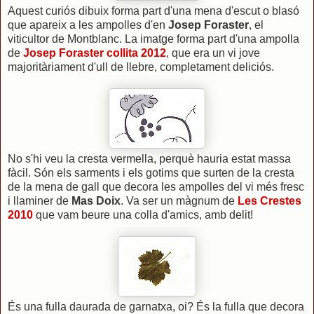
Aquest curiós dibuix forma part d'una mena d'escut o blasó
que apareix a les ampolles d'en
Josep Foraster
, el
viticultor de Montblanc. La imatge forma part d'una ampolla
de
Josep Foraster collita 2012
, que era un vi jove
majoritàriament d'ull de llebre, completament deliciós.
No s'hi veu la cresta vermella, perquè hauria estat massa
fàcil. Són els sarments i els gotims que surten de la cresta
de la mena de gall que decora les ampolles del vi més fresc
i llaminer de
Mas Doix
. Va ser un màgnum de
Les Crestes
2010
que vam beure una colla d'amics, amb delit!
És una fulla daurada de garnatxa, oi? És la fulla que decora