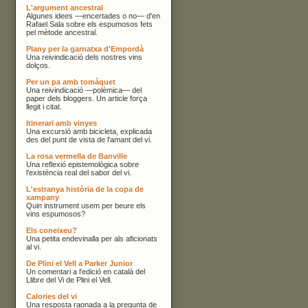
L'argument ancestral
Algunes idees —encertades o no— d'en
Rafael Sala sobre els espumosos fets
pel mètode ancestral.
Plany per la garnatxa d'Empordà
Una reivindicació dels nostres vins
dolços.
Per un pa amb tomàquet
Una reivindicació —polèmica— del
paper dels bloggers. Un article força
llegit i citat.
Itinerari amb vinyes
Una excursió amb bicicleta, explicada
des del punt de vista de l'amant del vi.
La rosa vermella de Banville
Una reflexió epistemològica sobre
l'existència real del sabor del vi.
L'estranya història de la copa de
xampany
Quin instrument usem per beure els
vins espumosos?
Els coneixeu?
Una petita endevinalla per als aficionats
al vi.
De Plini el Vell a Parker Junior
Un comentari a l'edició en català del
Llibre del Vi de Plini el Vell.
Calories del vi
Una resposta raonada a la pregunta de