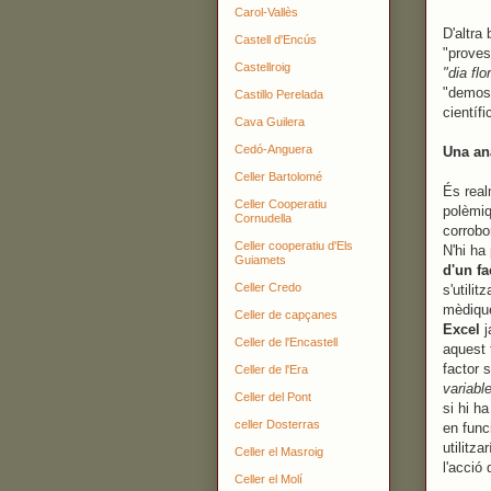
Carol-Vallès
D'altra
Castell d'Encús
"proves
Castellroig
"dia flo
"demost
Castillo Perelada
científi
Cava Guilera
Cedó-Anguera
Una anà
Celler Bartolomé
És real
Celler Cooperatiu
polèmiq
Cornudella
corrobo
Celler cooperatiu d'Els
N'hi ha
Guiamets
d'un fa
Celler Credo
s'utili
mèdique
Celler de capçanes
Excel
j
Celler de l'Encastell
aquest 
factor 
Celler de l'Era
variabl
Celler del Pont
si hi h
celler Dosterras
en func
utilitza
Celler el Masroig
l'acció
Celler el Molí