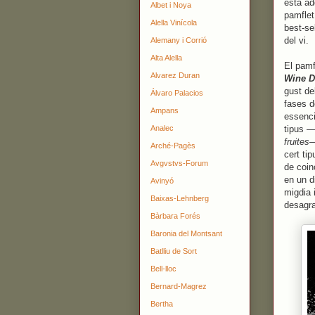
està ad
Albet i Noya
pamflet
Alella Vinícola
best-se
del vi.
Alemany i Corrió
Alta Alella
El pamfl
Alvarez Duran
Wine D
gust de
Álvaro Palacios
fases d
Ampans
essenci
Analec
tipus —
fruites
—
Arché-Pagès
cert tip
Avgvstvs-Forum
de coin
en un 
Avinyó
migdia 
Baixas-Lehnberg
desagra
Bàrbara Forés
Baronia del Montsant
Batlliu de Sort
Bell-lloc
Bernard-Magrez
Bertha