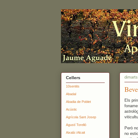
dimarts
Cellers
10sentits
Beve
Abadal
Els pri
Abadia de Poblet
fonamen
Acústic
astrolò
viticul
Agrícola Sant Josep
Agustí Torelló
Però no
Aixalà i Alcait
no esti