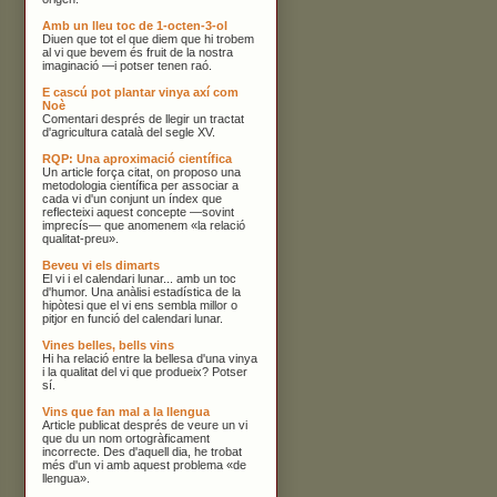
Amb un lleu toc de 1-octen-3-ol
Diuen que tot el que diem que hi trobem
al vi que bevem és fruit de la nostra
imaginació —i potser tenen raó.
E cascú pot plantar vinya axí com
Noè
Comentari després de llegir un tractat
d'agricultura català del segle XV.
RQP: Una aproximació científica
Un article força citat, on proposo una
metodologia científica per associar a
cada vi d'un conjunt un índex que
reflecteixi aquest concepte —sovint
imprecís— que anomenem «la relació
qualitat-preu».
Beveu vi els dimarts
El vi i el calendari lunar... amb un toc
d'humor. Una anàlisi estadística de la
hipòtesi que el vi ens sembla millor o
pitjor en funció del calendari lunar.
Vines belles, bells vins
Hi ha relació entre la bellesa d'una vinya
i la qualitat del vi que produeix? Potser
sí.
Vins que fan mal a la llengua
Article publicat després de veure un vi
que du un nom ortogràficament
incorrecte. Des d'aquell dia, he trobat
més d'un vi amb aquest problema «de
llengua».