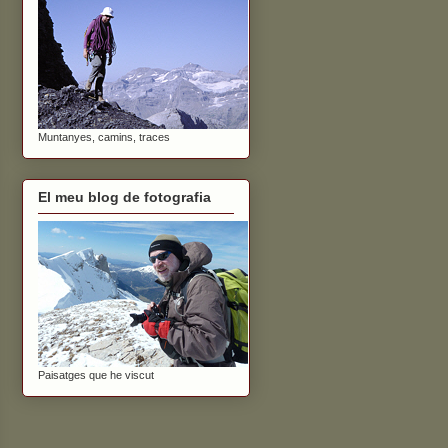
Muntanyes, camins, traces
El meu blog de fotografia
Paisatges que he viscut