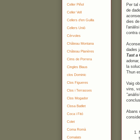
Per tal
Celler Piñol
de dade
Celler Vell
aconseg
Cellers d'en Guilla
dies de
l'anàli
Cellers Unió
contra 
Cérvoles
Château Montana
Aconseg
dades j
Château Planères
Tast a
Cims de Porrera
adonar,
la solu
Cingles Blaus
Thun es
clos Dominic
Clos Figueres
Vaig ob
vins, va
Clos i Terrasses
"anàlisi
Clos Mogador
conclus
Closa Batllet
Abans d
Coca i Fitó
conside
Colet
Coma Romà
Comalats