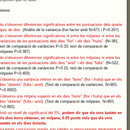
sions
No s'observen diferències significatives entre les puntuacions dels quatre
tipus de dies.
(Anàlisi de la variància d'un factor amb N=671 i P=0.267).
No s'observen diferències significatives ni entre les mitjanes ni entre les
variàncies de les puntuacions dels dies "flor" i els dies "fruita".
(N=381,
test de comparació de variàncies P=0.33; test de comparació de
mitjanes P=0.387).
No s'observen diferències significatives ni entre les mitjanes ni entre les
variàncies de les puntuacions dels dies "arrel" i els dies "fulla".
(N=522,
test de comparació de variàncies P=0.15; test de comparació de
mitjanes P=0.403).
S'observa una variància inferior en els dies "bons" (flor i fruita) que en els
dies "dolents" (fulla i arrel).
(Test de comparació de variàncies, N=903,
P=0.0002).
S'observa una mitjana superior en els dies "bons" (flor i fruita) que en els
dies "dolents" (fulla i arrel).
(Test de comparació de mitjanes, N=903,
P=0.002).
Amb un nivell de significació del 5%,
podem dir que els vins tastats en
els dies bons obtenen, en mitjana, 0.05 punts més que els vins
tastats en els dies dolents.
Aquestes conclusions només són vàlides si pressuposem aleatorietat en