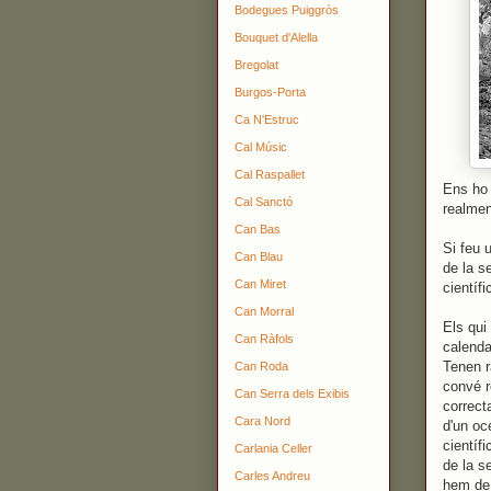
Bodegues Puiggròs
Bouquet d'Alella
Bregolat
Burgos-Porta
Ca N'Estruc
Cal Músic
Cal Raspallet
Ens ho 
Cal Sanctó
realmen
Can Bas
Si feu 
Can Blau
de la s
Can Miret
científi
Can Morral
Els qui
Can Ràfols
calenda
Tenen r
Can Roda
convé r
Can Serra dels Exibis
correct
Cara Nord
d'un oc
científ
Carlania Celler
de la s
Carles Andreu
hem de 