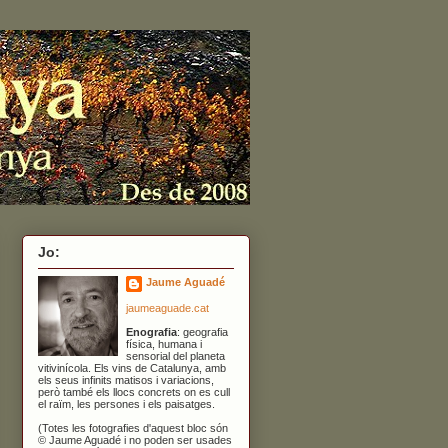
Jo:
Jaume Aguadé
jaumeaguade.cat
Enografia
: geografia
física, humana i
sensorial del planeta
vitivinícola. Els vins de Catalunya, amb
els seus infinits matisos i variacions,
però també els llocs concrets on es cull
el raïm, les persones i els paisatges.
(Totes les fotografies d'aquest bloc són
© Jaume Aguadé i no poden ser usades