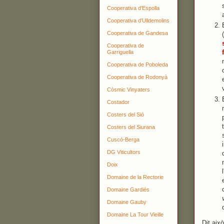
Cooperativa d'Espolla
Cooperativa d'Ulldemolins
Cooperativa de Gandesa
Cooperativa de
Garriguella
Cooperativa de Poboleda
Cooperativa de Rodonyà
Còsmic Vinyaters
Costador
Costers del Sió
Costers del Siurana
Cuscó-Berga
DG Viticultors
Doix
Domaine de la Rectorie
Domaine Gardiés
Domaine Gauby
Domaine La Tour Vieille
Dit aix