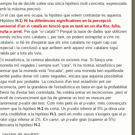
sempre ha de decidir sobre una única hipòtesi molt concreta, expressada
amb la màxima precisió.
En el cas que ens ocupa, la hipòtesi que volem contrastar és aquesta:
(Hipòtesi
H-1
)
Hi ha diferències significatives en la percepció
sensorial d'un vi català en funció que es tasti en un dia flor, fulla,
fruita o arrel.
Per què
"vi català"
? Perquè la base de dades que utilitzem
només inclou vins catalans i, per tant, no podem extrapolar a vins no
catalans, si bé és d'esperar que els vins catalans no siguin cap cas
especial i la conclusió a que arribem amb aquest vins catalans sigui
vàlida per a tots els vins.
En estadística, la certesa absoluta no existeix mai. Si llanço una
moneda mil vegades i sempre surt "cara", hi ha motius estadístics per
pensar que la moneda està "trucada", però una moneda ben equilibrada
també podria donar mil cares seguides, encara que aquesta possibilitat
sigui molt poc probable. La conclusió d'un test estadístic pot ser
incorrecta, però la grandesa de l'estadística es basa en que la probabilitat
d'error ha d'estar ben controlada. No voldria entrar en tecnicismes, però el
nivell de convenciment que ha de generar un test es mesura per
l'anomenat
p-valor
del test. Com més petit és el
p-valor
, més convençuts
estem que la hipòtesi
H-1
és certa. Un
p-valor
inferior al 5% ja dóna una
certa credibilitat a la hipòtesi
H-1
, però en molts casos s'exigeix que el
p-
valor
sigui inferior al 1%. En canvi, un
p-valor
gran (superior al 5%)
descarta la hipòtesi
H-1
.
ò, passem als resultats: