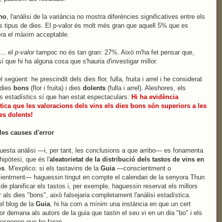
no
, l'anàlisi de la variància no mostra diferències significatives entre els
s tipus de dies. El p-valor és molt més gran que aquell 5% que es
ra el màxim acceptable.
.... el
p-valor
tampoc no és tan gran: 27%. Això m'ha fet pensar que,
sí que hi ha alguna cosa que s'hauria d'investigar millor.
l següent: he prescindit dels dies flor, fulla, fruita i arrel i he considerat
dies
bons
(flor i fruita) i dies
dolents
(fulla i arrel). Aleshores, els
ts estadístics sí que han estat espectaculars:
Hi ha evidència
tica que les valoracions dels vins els dies bons són superiors a les
es dolents!
les causes d'error
uesta anàlisi —i, per tant, les conclusions a que arribo— es fonamenta
hipòtesi, que és l'
aleatorietat de la distribució dels tastos de vins en
ps
. M'explico: si els tastavins de la
Guia
—conscientment o
ientment— haguessin tingut en compte el calendari de la senyora Thun
a de planificar els tastos i, per exemple, haguessin reservat els millors
r als dies "bons", això falsejaria completament l'anàlisi estadística.
 el blog de la
Guia
, hi ha com a mínim una instància en que un cert
or demana als autors de la guia que tastin el seu vi en un dia "bo" i els
responen que ho faran.