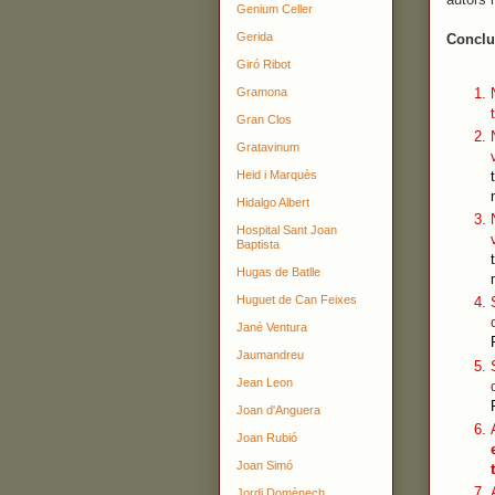
Genium Celler
Gerida
Conclu
Giró Ribot
Gramona
Gran Clos
Gratavinum
Heid i Marquès
Hidalgo Albert
Hospital Sant Joan
Baptista
Hugas de Batlle
Huguet de Can Feixes
Jané Ventura
Jaumandreu
Jean Leon
Joan d'Anguera
Joan Rubió
Joan Simó
Jordi Domènech