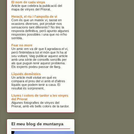
El nom de cada vinya
Article que celebra la publicació del
mapa de vinyes del Priorat.
Heracli, el riu i l'ampolla de vi
Com és que un mateix vi, tastat en
ocasions diverses, pot produir-nos
sensacions tant diferents? No tinc la
resposta definitiva, però apunto algunes
respostes possibles i una que no m'ho
sembla.
Fear no more
Un amic em va dir que li agradava el vi,
però l'intimidava tot el món que hi ha al
seu voltant. Vaig publicar aquest article
amb una sèrie de consells senzills per
als que puguin tenir aquest problema.
Els experts podeu passar de llarg.
Líquids domèstics
Un article molt visitat en què es
compara el preu del vi amb el d'altres
líquids que podem tenir a casa. El
resultat és sorprenent.
Llums i colors de tardor a les vinyes
del Priorat
Algunes fotografies de vinyes del
Priorat, amb els bells colors de la tardor.
El meu blog de muntanya