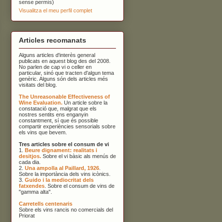
sense permís)
Visualitza el meu perfil complet
Articles recomanats
Alguns articles d'interès general
publicats en aquest blog des del 2008.
No parlen de cap vi o celler en
particular, sinó que tracten d'algun tema
genèric. Alguns són dels articles més
visitats del blog.
The Unreasonable Effectiveness of
Wine Evaluation.
Un article sobre la
constatació que, malgrat que els
nostres sentits ens enganyin
constantment, sí que és possible
compartir experiències sensorials sobre
els vins que bevem.
Tres articles sobre el consum de vi
1.
Beure dignament: realitats i
desitjos.
Sobre el vi bàsic als menús de
cada dia.
2.
Una ampolla al Paillard, 1926
.
Sobre la importància dels vins icònics.
3.
Guido i la mediocritat dels
fatxendes
. Sobre el consum de vins de
"gamma alta".
Carretells centenaris
Sobre els vins rancis no comercials del
Priorat