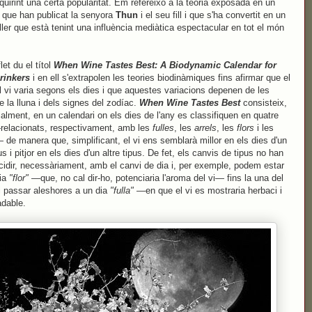
quirint una certa popularitat. Em refereixo a la teoria exposada en un
 que han publicat la senyora
Thun
i el seu fill i que s'ha convertit en un
ller que està tenint una influència mediàtica espectacular en tot el món
et du el títol
When Wine Tastes Best: A Biodynamic Calendar for
rinkers
i en ell s'extrapolen les teories biodinàmiques fins afirmar que el
l vi varia segons els dies i que aquestes variacions depenen de les
e la lluna i dels signes del zodíac.
When Wine Tastes Best
consisteix,
alment, en un calendari on els dies de l'any es classifiquen en quatre
relacionats, respectivament, amb les
fulles
, les
arrels
, les
flors
i les
 de manera que, simplificant, el vi ens semblarà millor en els dies d'un
us i pitjor en els dies d'un altre tipus. De fet, els canvis de tipus no han
cidir, necessàriament, amb el canvi de dia i, per exemple, podem estar
dia
"flor"
—que, no cal dir-ho, potenciaria l'aroma del vi— fins la una del
i passar aleshores a un dia
"fulla"
—en que el vi es mostraria herbaci i
dable.