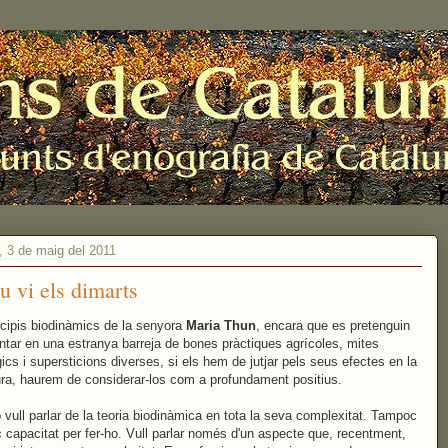
, 3 de maig del 2011
u vi els dimarts
ncipis biodinàmics de la senyora
Maria Thun
, encara que es pretenguin
tar en una estranya barreja de bones pràctiques agrícoles, mites
gics i supersticions diverses, si els hem de jutjar pels seus efectes en la
tura, haurem de considerar-los com a profundament positius.
 vull parlar de la teoria biodinàmica en tota la seva complexitat. Tampoc
c capacitat per fer-ho. Vull parlar només d'un aspecte que, recentment,