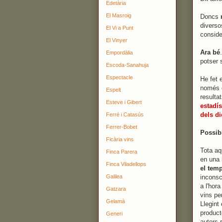
Edetària
El Masroig
Doncs
diverso
El Vi a Punt
conside
El Vinyer
Ara bé
Empordàlia
potser 
Escoda-Sanahuja
Espectacle
He fet e
només 
Espelt
resulta
Esteve i Gibert
estadís
dels di
Ferré i Catasús
Ferrer-Bobet
Possib
Ficària vins
Tota aq
Finca Parera
en una 
Finca Viladellops
el tem
inconsc
Galilea
a l'hor
Gatzara
vins pe
Gelamà
Llegint
product
Generi
autors 