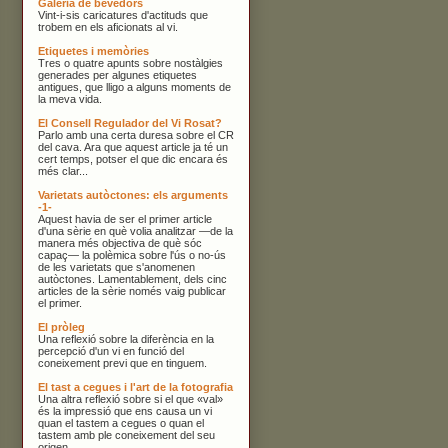
Galeria de bevedors
Vint-i-sis caricatures d'actituds que
trobem en els aficionats al vi.
Etiquetes i memòries
Tres o quatre apunts sobre nostàlgies
generades per algunes etiquetes
antigues, que lligo a alguns moments de
la meva vida.
El Consell Regulador del Vi Rosat?
Parlo amb una certa duresa sobre el CR
del cava. Ara que aquest article ja té un
cert temps, potser el que dic encara és
més clar...
Varietats autòctones: els arguments
-1-
Aquest havia de ser el primer article
d'una sèrie en què volia analitzar —de la
manera més objectiva de què sóc
capaç— la polèmica sobre l'ús o no-ús
de les varietats que s'anomenen
autòctones. Lamentablement, dels cinc
articles de la sèrie només vaig publicar
el primer.
El pròleg
Una reflexió sobre la diferència en la
percepció d'un vi en funció del
coneixement previ que en tinguem.
El tast a cegues i l'art de la fotografia
Una altra reflexió sobre si el que «val»
és la impressió que ens causa un vi
quan el tastem a cegues o quan el
tastem amb ple coneixement del seu
origen.