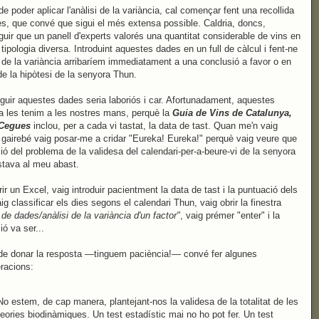
 de poder aplicar l'anàlisi de la variància, cal començar fent una recollida
s, que convé que sigui el més extensa possible. Caldria, doncs,
uir que un panell d'experts valorés una quantitat considerable de vins en
 tipologia diversa. Introduint aquestes dades en un full de càlcul i fent-ne
si de la variància arribaríem immediatament a una conclusió a favor o en
de la hipòtesi de la senyora Thun.
uir aquestes dades seria laboriós i car. Afortunadament, aquestes
a les tenim a les nostres mans, perquè la
Guia de Vins de Catalunya,
 Cegues
inclou, per a cada vi tastat, la data de tast. Quan me'n vaig
 gairebé vaig posar-me a cridar "Eureka! Eureka!" perquè vaig veure que
ció del problema de la validesa del calendari-per-a-beure-vi de la senyora
tava al meu abast.
rir un Excel, vaig introduir pacientment la data de tast i la puntuació dels
ig classificar els dies segons el calendari Thun, vaig obrir la finestra
 de dades/anàlisi de la variància d'un factor"
, vaig prémer "enter" i la
ió va ser...
e donar la resposta —tinguem paciència!— convé fer algunes
racions:
No estem, de cap manera, plantejant-nos la validesa de la totalitat de les
teories biodinàmiques. Un test estadístic mai no ho pot fer. Un test