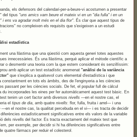
 banda, els defensors del calendari-per-a-beure-vi acostumen a presentar
" del tipus
"uns amics vam beure el mateix vi en un "dia fulla" i en un
r" i ens va agradar molt més en el dia flor"
. És clar que aquest tipus de
racions" no compleixen els requisits que s'exigeixen a un estudi
c.
lisi estadística
ment una llàstima que una qüestió com aquesta generi totes aquestes
ues innecessàries. És una llàstima, perquè aplicar el mètode científic a
rar o desmentir una teoria com la que estem considerant és senzillíssim:
 prou amb aplicar un test estadístic anomenat
"anàlisi de la variància
ctor"
que s'explica a qualsevol curs elemental d'estadística i que
tza constantment en tots els àmbits, des de l'enginyeria a les ciències
s passant per les ciències socials. De fet, el popular full de càlcul
a du incorporades les eines per fer automàticament aquest test bàsic. En
test tenim un cert
factor
amb diversos
nivells
—en el nostre cas, el
seria el
tipus de dia
, amb quatre
nivells
: flor, fulla, fruita i arrel— i una
e
—en el nostre cas, la qualitat percebuda en el vi— i es tracta de decidir
a diferències estadísticament significatives entre els valors de la variable
ió dels nivells del factor. Es tracta exactament del mateix test que
ríem, per exemple, per decidir si hi ha diferències significatives entre
 de quatre fàrmacs per reduir el colesterol.