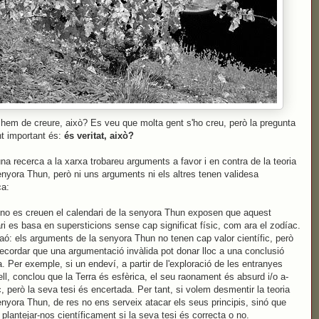
hem de creure, això? Es veu que molta gent s'ho creu, però la pregunta
t important és:
és veritat, això?
una recerca a la xarxa trobareu arguments a favor i en contra de la teoria
enyora Thun, però ni uns arguments ni els altres tenen validesa
ca:
 no es creuen el calendari de la senyora Thun exposen que aquest
ri es basa en supersticions sense cap significat físic, com ara el zodíac.
aó: els arguments de la senyora Thun no tenen cap valor científic, però
ecordar que una argumentació invàlida pot donar lloc a una conclusió
a. Per exemple, si un endeví, a partir de l'exploració de les entranyes
ell, conclou que la Terra és esfèrica, el seu raonament és absurd i/o a-
ic, però la seva tesi és encertada. Per tant, si volem desmentir la teoria
enyora Thun, de res no ens serveix atacar els seus principis, sinó que
plantejar-nos científicament si la seva tesi és correcta o no.