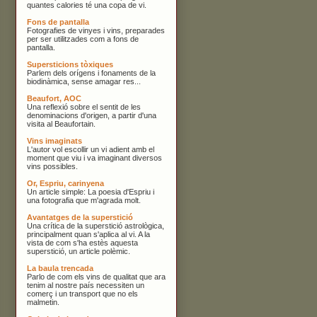
quantes calories té una copa de vi.
Fons de pantalla
Fotografies de vinyes i vins, preparades
per ser utilitzades com a fons de
pantalla.
Supersticions tòxiques
Parlem dels orígens i fonaments de la
biodinàmica, sense amagar res...
Beaufort, AOC
Una reflexió sobre el sentit de les
denominacions d'origen, a partir d'una
visita al Beaufortain.
Vins imaginats
L'autor vol escollir un vi adient amb el
moment que viu i va imaginant diversos
vins possibles.
Or, Espriu, carinyena
Un article simple: La poesia d'Espriu i
una fotografia que m'agrada molt.
Avantatges de la superstició
Una crítica de la superstició astrològica,
principalment quan s'aplica al vi. A la
vista de com s'ha estès aquesta
superstició, un article polèmic.
La baula trencada
Parlo de com els vins de qualitat que ara
tenim al nostre país necessiten un
comerç i un transport que no els
malmetin.