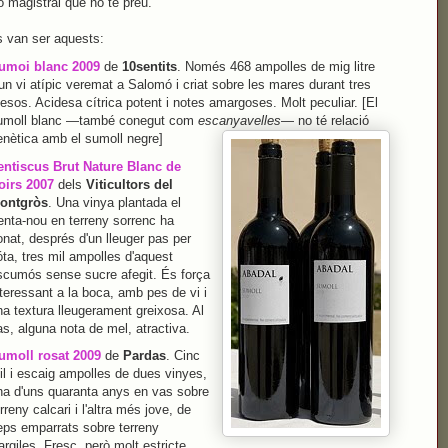
çó magistral que no té preu.
s van ser aquests:
umoi blanc 2009
de
10sentits
. Només 468 ampolles de mig litre
un vi atípic veremat a Salomó i criat sobre les mares durant tres
esos. Acidesa cítrica potent i notes amargoses. Molt peculiar. [El
umoll blanc —també conegut com
escanyavelles
— no té relació
enètica amb el sumoll negre]
entiscus Brut Nature Blanc de
oirs 2007
dels
Viticultors del
ontgròs
. Una vinya plantada el
renta-nou en terreny sorrenc ha
onat, després d'un lleuger pas per
ta, tres mil ampolles d'aquest
scumós sense sucre afegit. És força
teressant a la boca, amb pes de vi i
na textura lleugerament greixosa. Al
s, alguna nota de mel, atractiva.
umoll rosat 2009
de
Pardas
. Cinc
il i escaig ampolles de dues vinyes,
na d'uns quaranta anys en vas sobre
rreny calcari i l'altra més jove, de
eps emparrats sobre terreny
argiles. Fresc, però molt estricte,