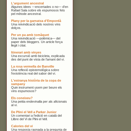
L'argument ancestral
Algunes idees —encertades o no— d'en
Rafael Sala sobre els espumosos fets
pel mètode ancestral.
Plany per la garnatxa d'Empordà
Una reivindicació dels nostres vins
dolços.
Per un pa amb tomàquet
Una reivindicació —polèmica— del
paper dels bloggers. Un article força
llegit i citat.
Itinerari amb vinyes
Una excursió amb bicicleta, explicada
des del punt de vista de l'amant del vi.
La rosa vermella de Banville
Una reflexió epistemològica sobre
l'existència real del sabor del vi.
L'estranya història de la copa de
xampany
Quin instrument usem per beure els
vins espumosos?
Els coneixeu?
Una petita endevinalla per als aficionats
al vi.
De Plini el Vell a Parker Junior
Un comentari a l'edició en català del
Llibre del Vi de Plini el Vell.
Calories del vi
Una resposta raonada a la pregunta de