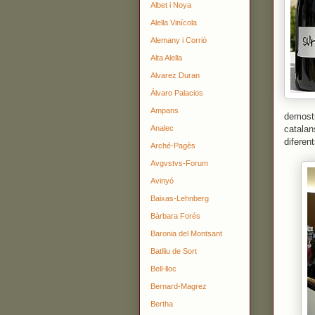
Albet i Noya
Alella Vinícola
Alemany i Corrió
Alta Alella
Alvarez Duran
Álvaro Palacios
Ampans
demostr
Analec
catalan
diferen
Arché-Pagès
Avgvstvs-Forum
Avinyó
Baixas-Lehnberg
Bàrbara Forés
Baronia del Montsant
Batlliu de Sort
Bell-lloc
Bernard-Magrez
Bertha