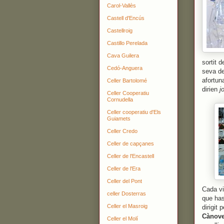
Carol-Vallès
Castell d'Encús
Castellroig
Castillo Perelada
Cava Guilera
sortit 
Cedó-Anguera
seva de
afortun
Celler Bartolomé
dirien
j
Celler Cooperatiu
Cornudella
Celler cooperatiu d'Els
Guiamets
Celler Credo
Celler de capçanes
Celler de l'Encastell
Celler de l'Era
Celler del Pont
Cada vi
celler Dosterras
que has
Celler el Masroig
dirigit
Cànov
Celler el Molí