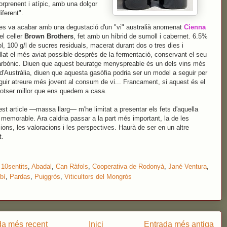
orprenent i atípic, amb una dolçor
iferent".
 es va acabar amb una degustació d'un "vi" australià anomenat
Cienna
el celler
Brown Brothers
, fet amb un híbrid de sumoll i cabernet. 6.5%
ol, 100 g/l de sucres residuals, macerat durant dos o tres dies i
lat el més aviat possible després de la fermentació, conservant el seu
arbònic. Diuen que aquest beuratge menyspreable és un dels vins més
d'Austràlia, diuen que aquesta gasòfia podria ser un model a seguir per
uir atreure més jovent al consum de vi... Francament, si aquest és el
otser millor que ens quedem a casa.
st article —massa llarg— m'he limitat a presentar els fets d'aquella
 memorable. Ara caldria passar a la part més important, la de les
ions, les valoracions i les perspectives. Haurà de ser en un altre
.
:
10sentits
,
Abadal
,
Can Ràfols
,
Cooperativa de Rodonyà
,
Jané Ventura
,
bí
,
Pardas
,
Puiggròs
,
Viticultors del Mongròs
da més recent
Inici
Entrada més antiga