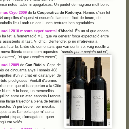
ense notes fades ni apegaloses. Un puntet de magrana molt bonic.
omus Cryo 2009
de la
Cooperativa de Rodonyà
. Només s'han fet
54 ampolles d'aquest vi escumós llaminer i fàcil de beure, de
ombolla lleu i amb un cos i unes textures ben agradables.
umoll 2010 mostra experimental
d'
Abadal
. És un vi que encara
o ha fet la fermentació ML i que va generar força expectació entre
s assistents al tast. Vi difícil d'entendre: jo no m'atreviria a
assificar-lo. Entre els comentaris que van sentir-se, vaig recollir a
a meva llibreta coses com aquestes:
"només per a penjats del vi",
i extrem", "vi que t'explica coses",...
umoll 2009
de
Can Ràfols
. Ceps de
és de cinquanta anys i només 468
polles d'un vi criat en castanyer, de
rtuts prodigioses. Ventall d'aromes
licioses que et transporten a la Côte
e Nuits. A la boca, un meravellós
uilibri entre un atac saborós i tendre
una llarga trajectòria plena de tensió i
ràcter. Vi per beure i per meditar.
questa és l'ampolla que m'hauria
gradat pispar, d'amagatotis, quan
ingú em veiés...