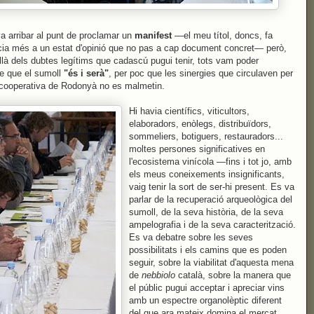
a arribar al punt de proclamar un
manifest
—el meu títol, doncs, fa
cia més a un estat d'opinió que no pas a cap document concret— però,
là dels dubtes legítims que cadascú pugui tenir, tots vam poder
e que el sumoll
"és i serà"
, per poc que les sinergies que circulaven per
 cooperativa de Rodonyà no es malmetin.
Hi havia científics, viticultors,
elaboradors, enòlegs, distribuïdors,
sommeliers, botiguers, restauradors...
moltes persones significatives en
l'ecosistema vinícola —fins i tot jo, amb
els meus coneixements insignificants,
vaig tenir la sort de ser-hi present. Es va
parlar de la recuperació arqueològica del
sumoll, de la seva història, de la seva
ampelografia i de la seva caracterització.
Es va debatre sobre les seves
possibilitats i els camins que es poden
seguir, sobre la viabilitat d'aquesta mena
de
nebbiolo
català, sobre la manera que
el públic pugui acceptar i apreciar vins
amb un espectre organolèptic diferent
del que ara mateix domina el mercat.