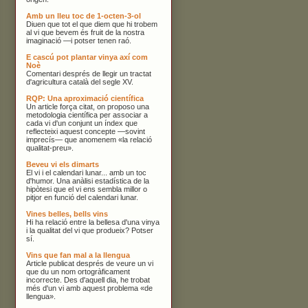
Amb un lleu toc de 1-octen-3-ol
Diuen que tot el que diem que hi trobem
al vi que bevem és fruit de la nostra
imaginació —i potser tenen raó.
E cascú pot plantar vinya axí com
Noè
Comentari després de llegir un tractat
d'agricultura català del segle XV.
RQP: Una aproximació científica
Un article força citat, on proposo una
metodologia científica per associar a
cada vi d'un conjunt un índex que
reflecteixi aquest concepte —sovint
imprecís— que anomenem «la relació
qualitat-preu».
Beveu vi els dimarts
El vi i el calendari lunar... amb un toc
d'humor. Una anàlisi estadística de la
hipòtesi que el vi ens sembla millor o
pitjor en funció del calendari lunar.
Vines belles, bells vins
Hi ha relació entre la bellesa d'una vinya
i la qualitat del vi que produeix? Potser
sí.
Vins que fan mal a la llengua
Article publicat després de veure un vi
que du un nom ortogràficament
incorrecte. Des d'aquell dia, he trobat
més d'un vi amb aquest problema «de
llengua».