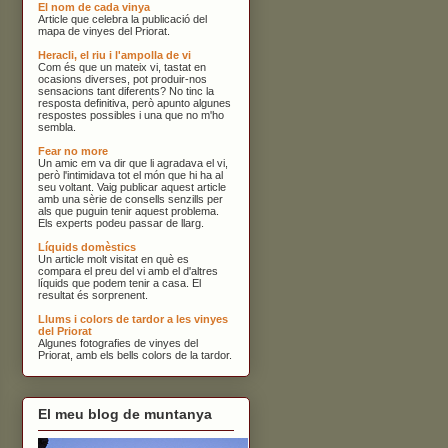
El nom de cada vinya
Article que celebra la publicació del
mapa de vinyes del Priorat.
Heracli, el riu i l'ampolla de vi
Com és que un mateix vi, tastat en
ocasions diverses, pot produir-nos
sensacions tant diferents? No tinc la
resposta definitiva, però apunto algunes
respostes possibles i una que no m'ho
sembla.
Fear no more
Un amic em va dir que li agradava el vi,
però l'intimidava tot el món que hi ha al
seu voltant. Vaig publicar aquest article
amb una sèrie de consells senzills per
als que puguin tenir aquest problema.
Els experts podeu passar de llarg.
Líquids domèstics
Un article molt visitat en què es
compara el preu del vi amb el d'altres
líquids que podem tenir a casa. El
resultat és sorprenent.
Llums i colors de tardor a les vinyes
del Priorat
Algunes fotografies de vinyes del
Priorat, amb els bells colors de la tardor.
El meu blog de muntanya