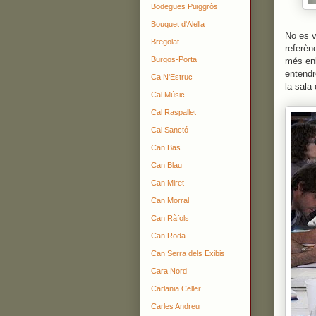
Bodegues Puiggròs
Bouquet d'Alella
No es v
Bregolat
referèn
Burgos-Porta
més enl
entendr
Ca N'Estruc
la sala
Cal Músic
Cal Raspallet
Cal Sanctó
Can Bas
Can Blau
Can Miret
Can Morral
Can Ràfols
Can Roda
Can Serra dels Exibis
Cara Nord
Carlania Celler
Carles Andreu