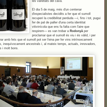
les varietats del cava.
El dia 5 de maig, més d'un centenar
d'especialistes decidits a fer que el sumoll
recuperi la credibilitat perduda —i, fins i tot, pugui
fer de pal de paller d'una certa identitat
vitivinícola que ens fa falta com l'aire que
respirem— es van trobar a
Rodonyà
per
proclamar que el sumoll és viu i és vàlid, i per
ar amb fets que el sumoll pot ser l'eina per fer vins intrínsecament
s, inequívocament ancestrals i, al mateix temps, actuals, innovadors,
ts i molt bons.