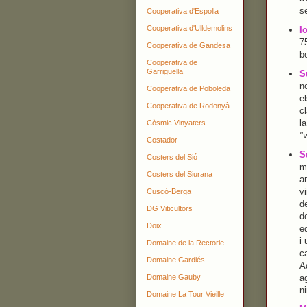
s
Cooperativa d'Espolla
Cooperativa d'Ulldemolins
I
7
Cooperativa de Gandesa
b
Cooperativa de
Garriguella
S
n
Cooperativa de Poboleda
el
Cooperativa de Rodonyà
cl
l
Còsmic Vinyaters
"v
Costador
S
Costers del Sió
m
Costers del Siurana
am
vi
Cuscó-Berga
de
DG Viticultors
d
Doix
eq
i 
Domaine de la Rectorie
ca
Domaine Gardiés
A
a
Domaine Gauby
n
Domaine La Tour Vieille