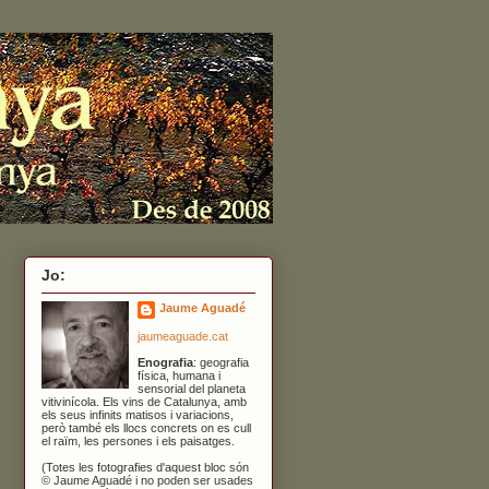
Jo:
Jaume Aguadé
jaumeaguade.cat
Enografia
: geografia
física, humana i
sensorial del planeta
vitivinícola. Els vins de Catalunya, amb
els seus infinits matisos i variacions,
però també els llocs concrets on es cull
el raïm, les persones i els paisatges.
(Totes les fotografies d'aquest bloc són
© Jaume Aguadé i no poden ser usades