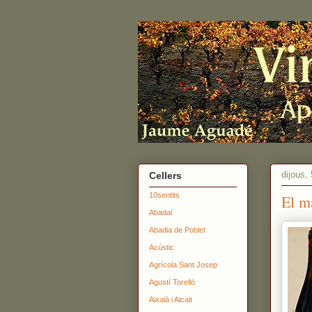
dijous,
Cellers
10sentits
El m
Abadal
Abadia de Poblet
Acústic
Agrícola Sant Josep
Agustí Torelló
Aixalà i Alcait