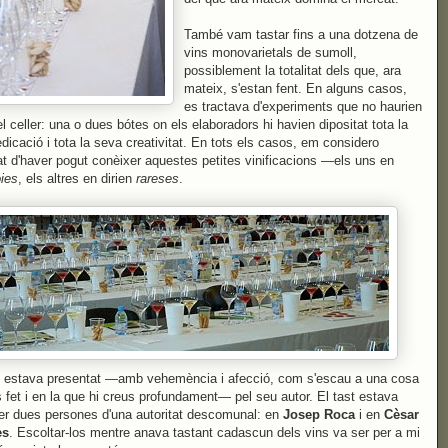
També vam tastar fins a una dotzena de
vins monovarietals de sumoll,
possiblement la totalitat dels que, ara
mateix, s'estan fent. En alguns casos,
es tractava d'experiments que no haurien
del celler: una o dues bótes on els elaboradors hi havien dipositat tota la
dicació i tota la seva creativitat. En tots els casos, em considero
at d'haver pogut conèixer aquestes petites vinificacions —els uns en
oies
, els altres en dirien
rareses
.
 estava presentat —amb vehemència i afecció, com s'escau a una cosa
 fet i en la que hi creus profundament— pel seu autor. El tast estava
 per dues persones d'una autoritat descomunal: en
Josep Roca
i en
Cèsar
es
. Escoltar-los mentre anava tastant cadascun dels vins va ser per a mi