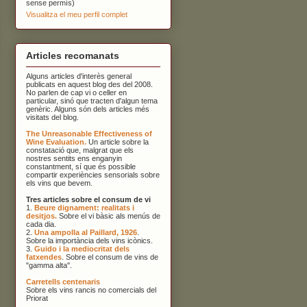
sense permís)
Visualitza el meu perfil complet
Articles recomanats
Alguns articles d'interès general
publicats en aquest blog des del 2008.
No parlen de cap vi o celler en
particular, sinó que tracten d'algun tema
genèric. Alguns són dels articles més
visitats del blog.
The Unreasonable Effectiveness of
Wine Evaluation.
Un article sobre la
constatació que, malgrat que els
nostres sentits ens enganyin
constantment, sí que és possible
compartir experiències sensorials sobre
els vins que bevem.
Tres articles sobre el consum de vi
1.
Beure dignament: realitats i
desitjos.
Sobre el vi bàsic als menús de
cada dia.
2.
Una ampolla al Paillard, 1926
.
Sobre la importància dels vins icònics.
3.
Guido i la mediocritat dels
fatxendes
. Sobre el consum de vins de
"gamma alta".
Carretells centenaris
Sobre els vins rancis no comercials del
Priorat