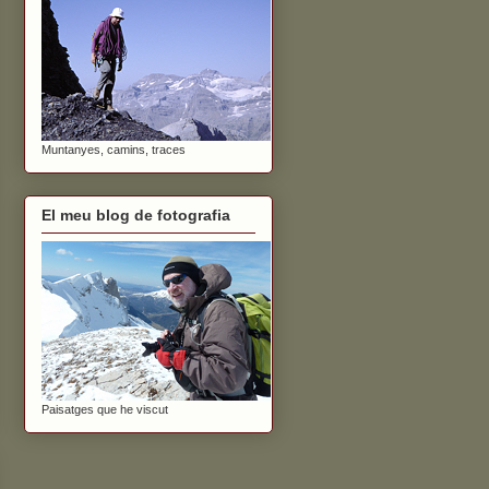
Muntanyes, camins, traces
El meu blog de fotografia
Paisatges que he viscut