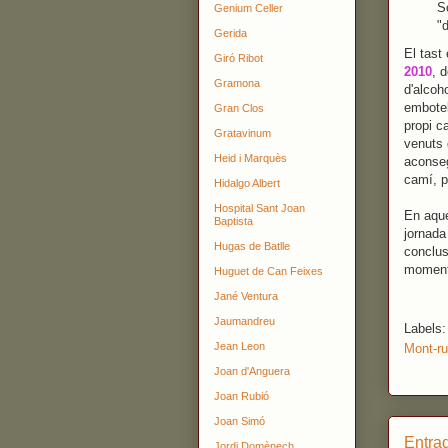
S
Genium Celler
"d
Gerida
El tast
Giró Ribot
2010
, d
Gramona
d'alcoh
embotel
Gran Clos
propi c
Gratavinum
venuts 
Heid i Marquès
aconseg
camí, p
Hidalgo Albert
Hospital Sant Joan
En aque
Baptista
jornada
Hugas de Batlle
conclus
moment
Huguet de Can Feixes
Jané Ventura
Jaumandreu
Labels
Jean Leon
Mont-ru
Joan d'Anguera
Joan Rubió
Joan Simó
Entra
Jordi Domènech