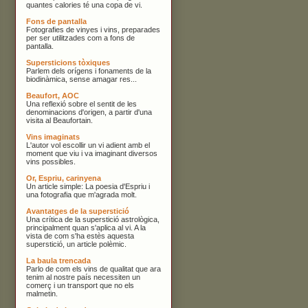
quantes calories té una copa de vi.
Fons de pantalla
Fotografies de vinyes i vins, preparades
per ser utilitzades com a fons de
pantalla.
Supersticions tòxiques
Parlem dels orígens i fonaments de la
biodinàmica, sense amagar res...
Beaufort, AOC
Una reflexió sobre el sentit de les
denominacions d'origen, a partir d'una
visita al Beaufortain.
Vins imaginats
L'autor vol escollir un vi adient amb el
moment que viu i va imaginant diversos
vins possibles.
Or, Espriu, carinyena
Un article simple: La poesia d'Espriu i
una fotografia que m'agrada molt.
Avantatges de la superstició
Una crítica de la superstició astrològica,
principalment quan s'aplica al vi. A la
vista de com s'ha estès aquesta
superstició, un article polèmic.
La baula trencada
Parlo de com els vins de qualitat que ara
tenim al nostre país necessiten un
comerç i un transport que no els
malmetin.