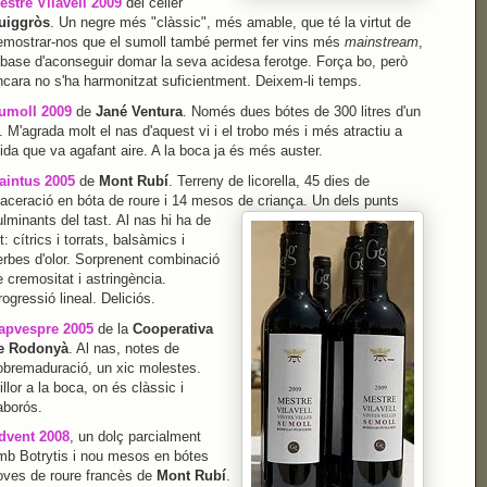
estre Vilavell 2009
del celler
uiggròs
. Un negre més "clàssic", més amable, que té la virtut de
emostrar-nos que el sumoll també permet fer vins més
mainstream
,
 base d'aconseguir domar la seva acidesa ferotge. Força bo, però
ncara no s'ha harmonitzat suficientment. Deixem-li temps.
umoll 2009
de
Jané Ventura
. Només dues bótes de 300 litres d'un
. M'agrada molt el nas d'aquest vi i el trobo més i més atractiu a
ida que va agafant aire. A la boca ja és més auster.
aintus 2005
de
Mont Rubí
. Terreny de licorella, 45 dies de
aceració en bóta de roure i 14 mesos de criança. Un dels punts
ulminants del tast.
Al nas hi ha de
t: cítrics i torrats, balsàmics i
erbes d'olor. Sorprenent combinació
 cremositat i astringència.
ogressió lineal. Deliciós.
apvespre 2005
de la
Cooperativa
e Rodonyà
. Al nas, notes de
obremaduració, un xic molestes.
llor a la boca, on és clàssic i
aborós.
dvent 2008
, un dolç parcialment
mb Botrytis i nou mesos en bótes
oves de roure francès de
Mont Rubí
.