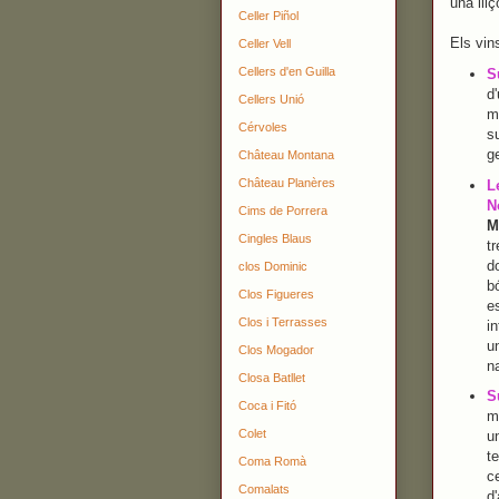
una lli
Celler Piñol
Els vin
Celler Vell
Cellers d'en Guilla
S
d'
Cellers Unió
m
Cérvoles
s
g
Château Montana
Château Planères
L
N
Cims de Porrera
M
Cingles Blaus
t
d
clos Dominic
bó
Clos Figueres
e
Clos i Terrasses
in
u
Clos Mogador
na
Closa Batllet
S
Coca i Fitó
m
Colet
u
te
Coma Romà
c
Comalats
d'