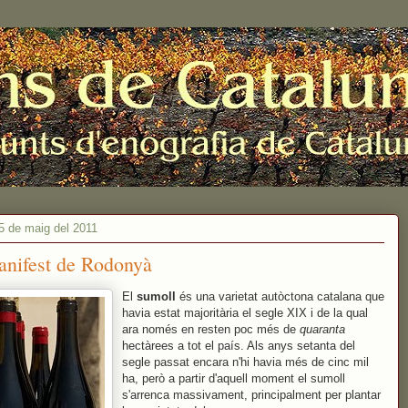
 5 de maig del 2011
anifest de Rodonyà
El
sumoll
és una varietat autòctona catalana que
havia estat majoritària el segle XIX i de la qual
ara només en resten poc més de
quaranta
hectàrees a tot el país. Als anys setanta del
segle passat encara n'hi havia més de cinc mil
ha, però a partir d'aquell moment el sumoll
s'arrenca massivament, principalment per plantar