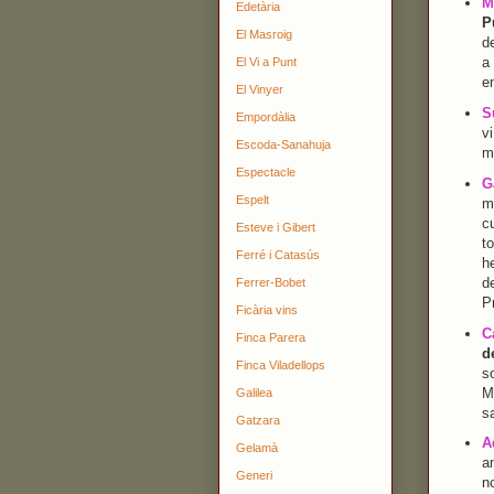
M
Edetària
P
El Masroig
d
a
El Vi a Punt
e
El Vinyer
S
Empordàlia
vi
Escoda-Sanahuja
m
Espectacle
G
Espelt
m
c
Esteve i Gibert
to
Ferré i Catasús
h
de
Ferrer-Bobet
Pr
Ficària vins
C
Finca Parera
d
Finca Viladellops
s
Mi
Galilea
s
Gatzara
A
Gelamà
a
Generi
n