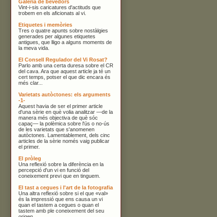
Galeria de bevedors
Vint-i-sis caricatures d'actituds que
trobem en els aficionats al vi.
Etiquetes i memòries
Tres o quatre apunts sobre nostàlgies
generades per algunes etiquetes
antigues, que lligo a alguns moments de
la meva vida.
El Consell Regulador del Vi Rosat?
Parlo amb una certa duresa sobre el CR
del cava. Ara que aquest article ja té un
cert temps, potser el que dic encara és
més clar...
Varietats autòctones: els arguments
-1-
Aquest havia de ser el primer article
d'una sèrie en què volia analitzar —de la
manera més objectiva de què sóc
capaç— la polèmica sobre l'ús o no-ús
de les varietats que s'anomenen
autòctones. Lamentablement, dels cinc
articles de la sèrie només vaig publicar
el primer.
El pròleg
Una reflexió sobre la diferència en la
percepció d'un vi en funció del
coneixement previ que en tinguem.
El tast a cegues i l'art de la fotografia
Una altra reflexió sobre si el que «val»
és la impressió que ens causa un vi
quan el tastem a cegues o quan el
tastem amb ple coneixement del seu
origen.