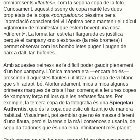
omnipresents
«flautes»
, com la segona copa de la foto.
Curiosament, aquest disseny de copa manté les dues
propietats de la copa
«pompadour»
: pèssima per a
l'apreciació conscient del vi i òptima per a mantenir el ridícul
«glamour» de manifestar que estem bevent una cosa
«diferent». La forma tan estreta i llargaruda es justifica
perquè el xampany «no s'esbrava» (fa més bromera) i
permet observar com les bombolletes pugen i pugen de
baix a dalt, tan bufones...
Amb aquestes «eines» es fa difícil poder gaudir plenament
d'un bon xampany. L'única manera era —encara ho és—
prescindir d'aquestes flautes i utilitzar una copa de vi blanc
que s'hi adapti bé. Afortunadament, mica a mica algunes
primeres marques de cristall han començat a fer unes copes
de xampany força millors que les nefastes flautes. Per
exemple, la tercera copa de la fotografia és una
Spiegelau
Authentis
, que és la copa que estic utilitzant jo de manera
habitual. Visualment, pot semblar que no és massa diferent
d'una flauta, però si la tens a la mà i comences a usar-la, de
seguida t'adones que és una eina infinitament més plaent.