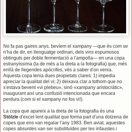
No fa pas gaires anys, bevíem el xampany —que és com se
n'ha de dir, en llenguatge ordinari, dels vins espumosos
obtinguts per doble fermentació a l'ampolla— en una copa
estranyíssima (la de més a la dreta a la fotografia) que, més
enllà de llegendes apòcrifes, vés a saber d'on venia.
Aquesta copa tenia dues propietats clares: 1) impedia
apreciar la qualitat del vi; 2) deixava clar a tothom que no
s'estava bevent «vi plebeu», sinó «xampany aristocràtic»,
inaugurant així una confusió intencionada que encara
perdura (com si el xampany no fos vi!).
La copa que apareix a la dreta de la fotografia és una
Stölzle
d'excel·lent qualitat que forma part d'una dotzena de
copes que ens van regalar l'any 1983. Ben aviat, aquestes
copes absurdes van ser substituïdes per les infaustes i