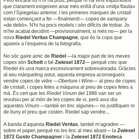
Però encara no n'hi ha prou, perquè hi ha vins espumosos
que clarament exigeixen anar més enllà d'una «mitja flauta»
com l'Spiegelau anterior. I les primeres marques de cristall
estan començant a fer —finalment!— copes de xampany
«de debò». N'hi ha pocs models i són difícils de trobar. Jo
m'he acabat decidint —provisionalment, si més no— per la
nova
Riedel Veritas Champagne
, que és la copa que
apareix a l'esquerra de la fotografia.
No sóc gaire amic de
Riedel
—la major part de les meves
copes són
Schott
o bé
Zwiesel 1872
— perquè crec que
Riedel és una marca excessivament sobrevalorada. Gràcies
al seu màrqueting astut, aquesta empresa aconsegueix
vendre copes de vidre —
Oberture
i
Wine
— al preu de copes
de cristall, i copes fetes a màquina al preu de copes fetes a
mà. És cert que les
Riedel Vinum
del 1986 van ser un
revulsiu per al món de les copes de vi, però avui dia
aquestes
Vinum
—també en tinc algunes— no justifiquen ni
de lluny el preu que costen. Riedel sap vendre...
A banda d'aquesta
Riedel Veritas
, també m'agraden —
sobre el paper, perquè no les tinc al meu abast— la
Zwiesel
1872 Gusto Champagner
i la
Zwiesel 1872 Enoteca