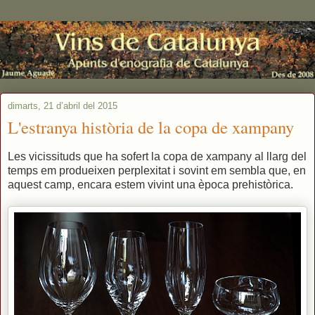
dimarts, 21 d’abril del 2015
L'estranya història de la copa de xampany
Les vicissituds que ha sofert la copa de xampany al llarg del
temps em produeixen perplexitat i sovint em sembla que, en
aquest camp, encara estem vivint una època prehistòrica.