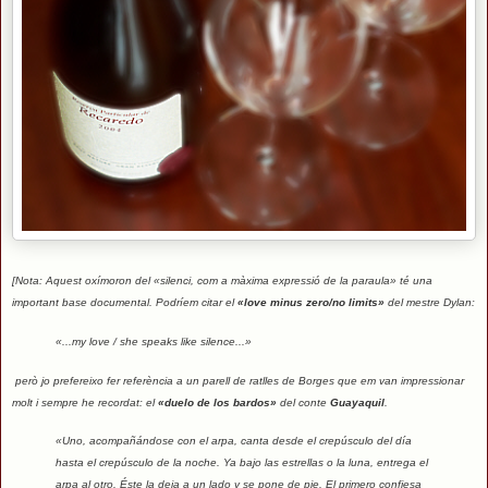
[Nota: Aquest oxímoron del «silenci, com a màxima expressió de la paraula» té una
important base documental. Podríem citar el
«love minus zero/no limits»
del mestre Dylan:
«...my love / she speaks like silence...»
però jo prefereixo fer referència a un parell de ratlles de Borges que em van impressionar
molt i sempre he recordat: el
«duelo de los bardos»
del conte
Guayaquil
.
«Uno, acompañándose con el arpa, canta desde el crepúsculo del día
hasta el crepúsculo de la noche. Ya bajo las estrellas o la luna, entrega el
arpa al otro. Éste la deja a un lado y se pone de pie. El primero confiesa