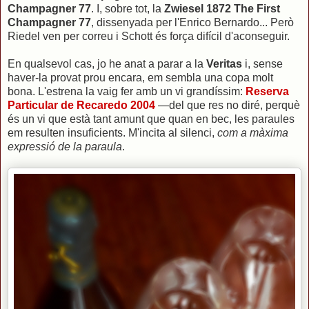
Champagner 77
. I, sobre tot, la
Zwiesel 1872 The First
Champagner 77
, dissenyada per l'Enrico Bernardo... Però
Riedel ven per correu i Schott és força difícil d'aconseguir.
En qualsevol cas, jo he anat a parar a la
Veritas
i, sense
haver-la provat prou encara, em sembla una copa molt
bona. L'estrena la vaig fer amb un vi grandíssim:
Reserva
Particular de Recaredo 2004
—del que res no diré, perquè
és un vi que està tant amunt que quan en bec, les paraules
em resulten insuficients. M'incita al silenci,
com a màxima
expressió de la paraula
.