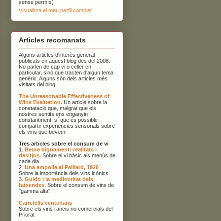
sense permís)
Visualitza el meu perfil complet
Articles recomanats
Alguns articles d'interès general
publicats en aquest blog des del 2008.
No parlen de cap vi o celler en
particular, sinó que tracten d'algun tema
genèric. Alguns són dels articles més
visitats del blog.
The Unreasonable Effectiveness of
Wine Evaluation.
Un article sobre la
constatació que, malgrat que els
nostres sentits ens enganyin
constantment, sí que és possible
compartir experiències sensorials sobre
els vins que bevem.
Tres articles sobre el consum de vi
1.
Beure dignament: realitats i
desitjos.
Sobre el vi bàsic als menús de
cada dia.
2.
Una ampolla al Paillard, 1926
.
Sobre la importància dels vins icònics.
3.
Guido i la mediocritat dels
fatxendes
. Sobre el consum de vins de
"gamma alta".
Carretells centenaris
Sobre els vins rancis no comercials del
Priorat