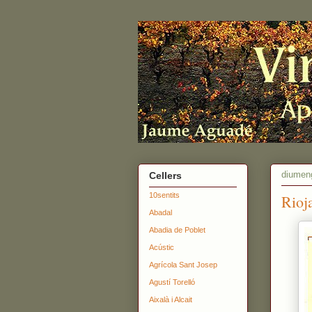
diumeng
Cellers
10sentits
Rioj
Abadal
Abadia de Poblet
Acústic
Agrícola Sant Josep
Agustí Torelló
Aixalà i Alcait