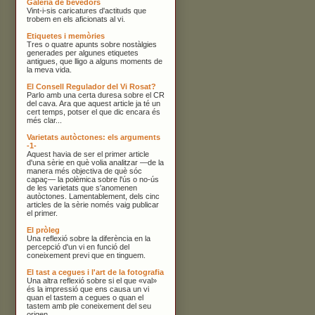
Galeria de bevedors
Vint-i-sis caricatures d'actituds que
trobem en els aficionats al vi.
Etiquetes i memòries
Tres o quatre apunts sobre nostàlgies
generades per algunes etiquetes
antigues, que lligo a alguns moments de
la meva vida.
El Consell Regulador del Vi Rosat?
Parlo amb una certa duresa sobre el CR
del cava. Ara que aquest article ja té un
cert temps, potser el que dic encara és
més clar...
Varietats autòctones: els arguments
-1-
Aquest havia de ser el primer article
d'una sèrie en què volia analitzar —de la
manera més objectiva de què sóc
capaç— la polèmica sobre l'ús o no-ús
de les varietats que s'anomenen
autòctones. Lamentablement, dels cinc
articles de la sèrie només vaig publicar
el primer.
El pròleg
Una reflexió sobre la diferència en la
percepció d'un vi en funció del
coneixement previ que en tinguem.
El tast a cegues i l'art de la fotografia
Una altra reflexió sobre si el que «val»
és la impressió que ens causa un vi
quan el tastem a cegues o quan el
tastem amb ple coneixement del seu
origen.