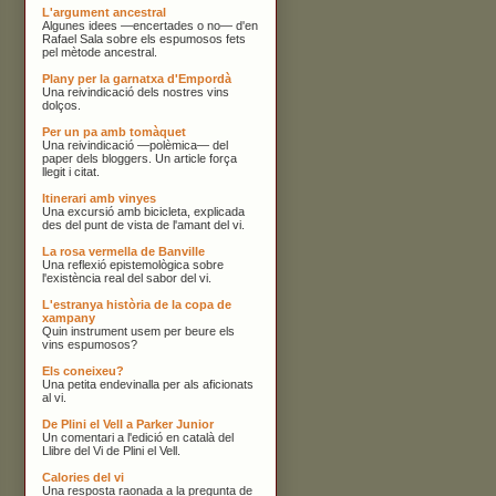
L'argument ancestral
Algunes idees —encertades o no— d'en
Rafael Sala sobre els espumosos fets
pel mètode ancestral.
Plany per la garnatxa d'Empordà
Una reivindicació dels nostres vins
dolços.
Per un pa amb tomàquet
Una reivindicació —polèmica— del
paper dels bloggers. Un article força
llegit i citat.
Itinerari amb vinyes
Una excursió amb bicicleta, explicada
des del punt de vista de l'amant del vi.
La rosa vermella de Banville
Una reflexió epistemològica sobre
l'existència real del sabor del vi.
L'estranya història de la copa de
xampany
Quin instrument usem per beure els
vins espumosos?
Els coneixeu?
Una petita endevinalla per als aficionats
al vi.
De Plini el Vell a Parker Junior
Un comentari a l'edició en català del
Llibre del Vi de Plini el Vell.
Calories del vi
Una resposta raonada a la pregunta de