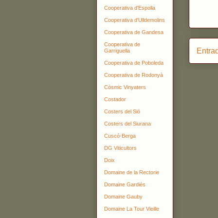
Cooperativa d'Espolla
Cooperativa d'Ulldemolins
Cooperativa de Gandesa
Cooperativa de
Entra
Garriguella
Cooperativa de Poboleda
Cooperativa de Rodonyà
Còsmic Vinyaters
Costador
Costers del Sió
Costers del Siurana
Cuscó-Berga
DG Viticultors
Doix
Domaine de la Rectorie
Domaine Gardiés
Domaine Gauby
Domaine La Tour Vieille