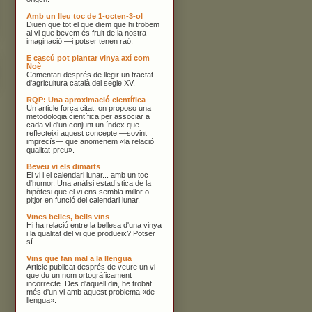
Amb un lleu toc de 1-octen-3-ol
Diuen que tot el que diem que hi trobem
al vi que bevem és fruit de la nostra
imaginació —i potser tenen raó.
E cascú pot plantar vinya axí com
Noè
Comentari després de llegir un tractat
d'agricultura català del segle XV.
RQP: Una aproximació científica
Un article força citat, on proposo una
metodologia científica per associar a
cada vi d'un conjunt un índex que
reflecteixi aquest concepte —sovint
imprecís— que anomenem «la relació
qualitat-preu».
Beveu vi els dimarts
El vi i el calendari lunar... amb un toc
d'humor. Una anàlisi estadística de la
hipòtesi que el vi ens sembla millor o
pitjor en funció del calendari lunar.
Vines belles, bells vins
Hi ha relació entre la bellesa d'una vinya
i la qualitat del vi que produeix? Potser
sí.
Vins que fan mal a la llengua
Article publicat després de veure un vi
que du un nom ortogràficament
incorrecte. Des d'aquell dia, he trobat
més d'un vi amb aquest problema «de
llengua».