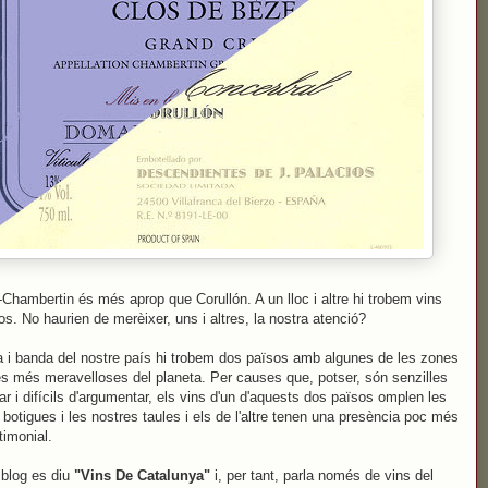
Chambertin és més aprop que Corullón. A un lloc i altre hi trobem vins
os. No haurien de merèixer, uns i altres, la nostra atenció?
 i banda del nostre país hi trobem dos països amb algunes de les zones
es més meravelloses del planeta. Per causes que, potser, són senzilles
car i difícils d'argumentar, els vins d'un d'aquests dos països omplen les
 botigues i les nostres taules i els de l'altre tenen una presència poc més
timonial.
blog es diu
"Vins De Catalunya"
i, per tant, parla només de vins del