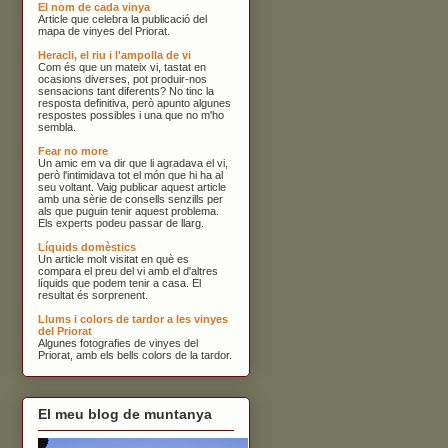
El nom de cada vinya
Article que celebra la publicació del
mapa de vinyes del Priorat.
Heracli, el riu i l'ampolla de vi
Com és que un mateix vi, tastat en
ocasions diverses, pot produir-nos
sensacions tant diferents? No tinc la
resposta definitiva, però apunto algunes
respostes possibles i una que no m'ho
sembla.
Fear no more
Un amic em va dir que li agradava el vi,
però l'intimidava tot el món que hi ha al
seu voltant. Vaig publicar aquest article
amb una sèrie de consells senzills per
als que puguin tenir aquest problema.
Els experts podeu passar de llarg.
Líquids domèstics
Un article molt visitat en què es
compara el preu del vi amb el d'altres
líquids que podem tenir a casa. El
resultat és sorprenent.
Llums i colors de tardor a les vinyes
del Priorat
Algunes fotografies de vinyes del
Priorat, amb els bells colors de la tardor.
El meu blog de muntanya