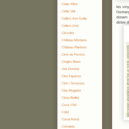
Celler Piñol
les vin
Celler Vell
l'estra
donem p
Cellers d'en Guilla
dintre 
Cellers Unió
Cérvoles
Château Montana
Château Planères
Cims de Porrera
Cingles Blaus
clos Dominic
Clos Figueres
Clos i Terrasses
Clos Mogador
Closa Batllet
Coca i Fitó
Colet
Coma Romà
Comalats