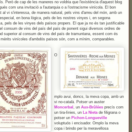
s. Però de cap de les maneres no voldria que l'existència d'aquest blog
gués com una invitació a l'autarquia o a l'ostracisme vinícola. El bon
at al vi s'interessa, de manera natural, pels vins d'arreu del món, amb un
especial, en bona lògica, pels de les nostres vinyes i, en segona
ia, pels de les vinyes dels països propers. El que ja no és tan justificable
el consum de vins del país del país de ponent sigui diversos ordres de
d superior al consum de vins del país de tramuntana, essent com és
 mèrits vinícoles d'ambdós països són, com a mínim, comparables.
O
mplo avui, doncs, la meva copa, amb un
vi no-català. Potser un auster
Moncerbal
, un
Aux-Brûlées
precís com
un tira-línies, un
La Nieta
de filigrana o
potser un
Pichon-Longueville
voluptuós i encisador. Omplo la meva
copa i brindo per la meravellosa