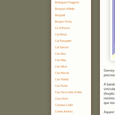
Bodegues Puiggròs
Bouquet d'Alella
Bregolat
Burgos-Porta
Ca N'Estruc
Cal Músic
Cal Raspallet
Cal Sanctó
Can Bas
Can Blau
Can Miret
Gevrey-
Can Morral
precios
Can Ràfols
A banda
Can Roda
vinícol
Can Serra dels Exibis
d'expli
nostres
Cara Nord
que tes
Carlania Celler
Carles Andreu
Aquest 