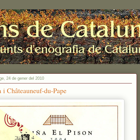
e, 24 de gener del 2010
a i Châteauneuf-du-Pape