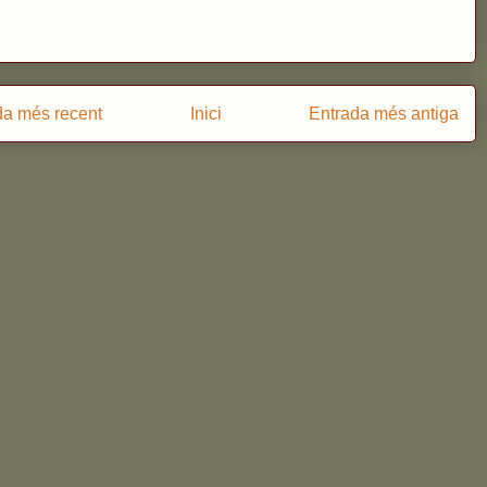
da més recent
Inici
Entrada més antiga