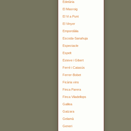
Edetària
El Masroig
El Vi a Punt
El Vinyer
Empordàlia
Escoda-Sanahuja
Espectacle
Espelt
Esteve i Gibert
Ferré i Catasús
Ferrer-Bobet
Ficària vins
Finca Parera
Finca Viladellops
Galilea
Gatzara
Gelamà
Generi