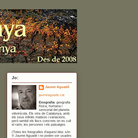
Jo:
Jaume Aguadé
jaumeaguade.cat
Enografia
: geografia
física, humana i
sensorial del planeta
vitivinícola. Els vins de Catalunya, amb
els seus infinits matisos i variacions,
però també els llocs concrets on es cull
el raïm, les persones i els paisatges.
(Totes les fotografies d'aquest bloc són
© Jaume Aguadé i no poden ser usades