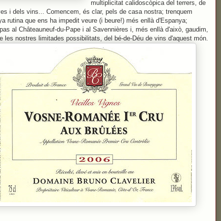
multiplicitat calidoscòpica del terrers, de
yes i dels vins... Comencem, és clar, pels de casa nostra; trenquem
nya rutina que ens ha impedit veure (i beure!) més enllà d'Espanya;
as al Châteauneuf-du-Pape i al Savennières i, més enllà d'això, gaudim,
de les nostres limitades possibilitats, del bé-de-Déu de vins d'aquest món.