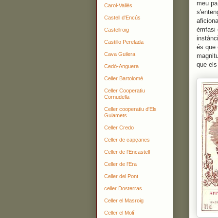
meu paí
Carol-Vallès
s'enten
Castell d'Encús
aficion
èmfasi 
Castellroig
instànc
Castillo Perelada
és que 
Cava Guilera
magnitu
que els
Cedó-Anguera
Celler Bartolomé
Celler Cooperatiu
Cornudella
Celler cooperatiu d'Els
Guiamets
Celler Credo
Celler de capçanes
Celler de l'Encastell
Celler de l'Era
Celler del Pont
celler Dosterras
Celler el Masroig
Celler el Molí