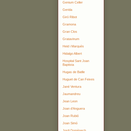
Genium Celler
Gerida
Giró Ribot
Gramona
Gran Clos
Gratavinum
Heid i Marquès
Hidalgo Albert
Hospital Sant Joan
Baptista
Hugas de Batlle
Huguet de Can Feixes
Jané Ventura
Jaumandreu
Jean Leon
Joan d'Anguera
Joan Rubió
Joan Simó
Jordi Domènech