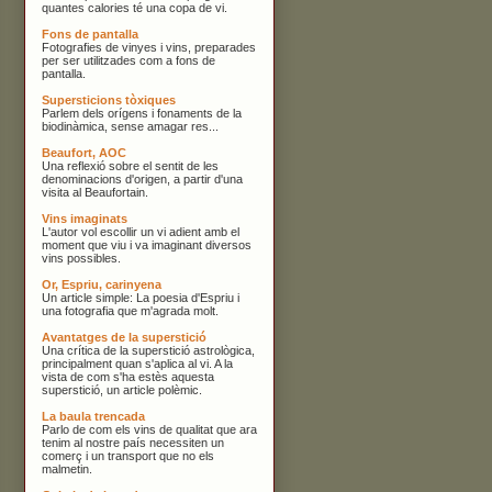
quantes calories té una copa de vi.
Fons de pantalla
Fotografies de vinyes i vins, preparades
per ser utilitzades com a fons de
pantalla.
Supersticions tòxiques
Parlem dels orígens i fonaments de la
biodinàmica, sense amagar res...
Beaufort, AOC
Una reflexió sobre el sentit de les
denominacions d'origen, a partir d'una
visita al Beaufortain.
Vins imaginats
L'autor vol escollir un vi adient amb el
moment que viu i va imaginant diversos
vins possibles.
Or, Espriu, carinyena
Un article simple: La poesia d'Espriu i
una fotografia que m'agrada molt.
Avantatges de la superstició
Una crítica de la superstició astrològica,
principalment quan s'aplica al vi. A la
vista de com s'ha estès aquesta
superstició, un article polèmic.
La baula trencada
Parlo de com els vins de qualitat que ara
tenim al nostre país necessiten un
comerç i un transport que no els
malmetin.