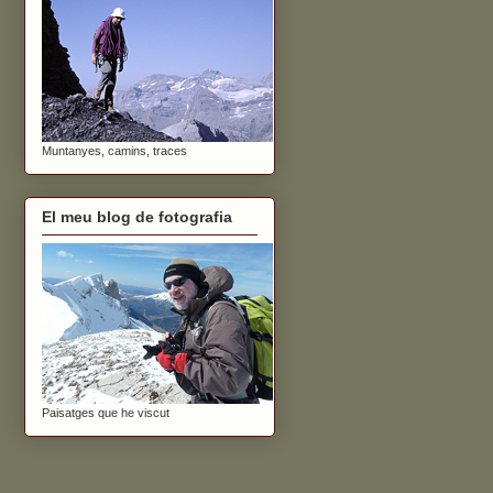
Muntanyes, camins, traces
El meu blog de fotografia
Paisatges que he viscut