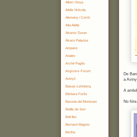
Albet i Noya
Alella Vinícola
Alemany i Corrió
Alta Alella
Alvarez Duran
Álvaro Palacios
Ampans
Analec
Arché-Pagès
Avgvstvs-Forum
De Barc
Avinyó
a Aviny
Baixas-Lehnberg
A ambdó
Bàrbara Forés
No fóra
Baronia del Montsant
Batlliu de Sort
Bell-lloc
Bernard-Magrez
Bertha