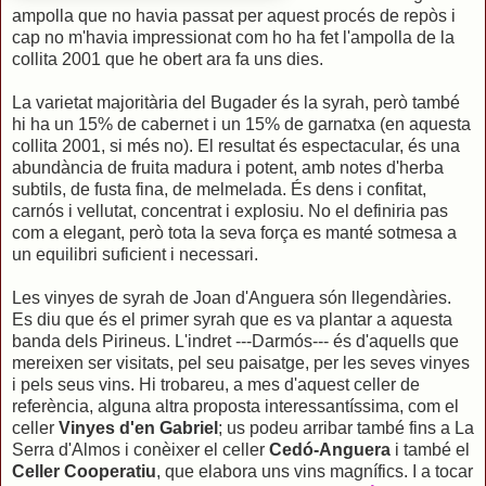
ampolla que no havia passat per aquest procés de repòs i
cap no m'havia impressionat com ho ha fet l'ampolla de la
collita 2001 que he obert ara fa uns dies.
La varietat majoritària del Bugader és la syrah, però també
hi ha un 15% de cabernet i un 15% de garnatxa (en aquesta
collita 2001, si més no). El resultat és espectacular, és una
abundància de fruita madura i potent, amb notes d'herba
subtils, de fusta fina, de melmelada. És dens i confitat,
carnós i vellutat, concentrat i explosiu. No el definiria pas
com a elegant, però tota la seva força es manté sotmesa a
un equilibri suficient i necessari.
Les vinyes de syrah de Joan d'Anguera són llegendàries.
Es diu que és el primer syrah que es va plantar a aquesta
banda dels Pirineus. L'indret ---Darmós--- és d'aquells que
mereixen ser visitats, pel seu paisatge, per les seves vinyes
i pels seus vins. Hi trobareu, a mes d'aquest celler de
referència, alguna altra proposta interessantíssima, com el
celler
Vinyes d'en Gabriel
; us podeu arribar també fins a La
Serra d'Almos i conèixer el celler
Cedó-Anguera
i també el
Celler Cooperatiu
, que elabora uns vins magnífics. I a tocar