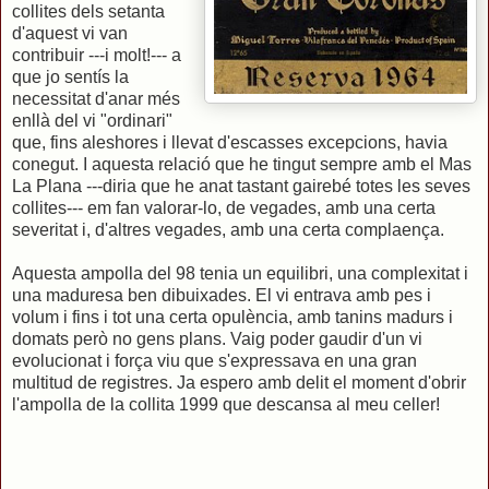
collites dels setanta
d'aquest vi van
contribuir ---i molt!--- a
que jo sentís la
necessitat d'anar més
enllà del vi "ordinari"
que, fins aleshores i llevat d'escasses excepcions, havia
conegut. I aquesta relació que he tingut sempre amb el Mas
La Plana ---diria que he anat tastant gairebé totes les seves
collites--- em fan valorar-lo, de vegades, amb una certa
severitat i, d'altres vegades, amb una certa complaença.
Aquesta ampolla del 98 tenia un equilibri, una complexitat i
una maduresa ben dibuixades. El vi entrava amb pes i
volum i fins i tot una certa opulència, amb tanins madurs i
domats però no gens plans. Vaig poder gaudir d'un vi
evolucionat i força viu que s'expressava en una gran
multitud de registres. Ja espero amb delit el moment d'obrir
l'ampolla de la collita 1999 que descansa al meu celler!