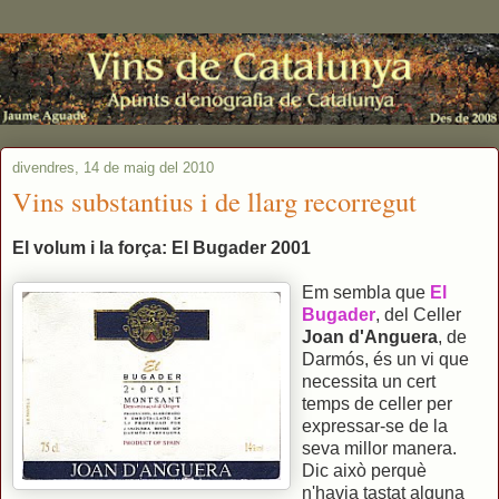
divendres, 14 de maig del 2010
Vins substantius i de llarg recorregut
El volum i la força: El Bugader 2001
Em sembla que
El
Bugader
, del Celler
Joan d'Anguera
, de
Darmós, és un vi que
necessita un cert
temps de celler per
expressar-se de la
seva millor manera.
Dic això perquè
n'havia tastat alguna