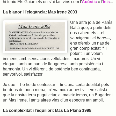
hi teniu Els Guiamets on s'hi fan vins com l'
Acústic
o l'
Isis
...
La blanor i l'elegància: Mas Irene 2003
Una altra joia de Parés
Baltà que, a partir dels
dos cabernets ---el
sauvignon
i el
franc
---,
ens ofereix un nas de
gran complexitat, fi i
potent, i un volum
immens, amb sensacions vellutades i madures. Un vi
elegant, amb un punt de lleugeresa, amb persistència i
harmonia. Un vi diferent, de potència ben continguda,
senyorívol, satisfactori.
Jo que ---ho he de confessar--- tinc una certa debilitat pels
bordeus de bona mena, m'enamora aquest vi i em satisfà
que la nostra terra pugui criar, al mateix temps, un Bugader i
un Mas Irene, i tants altres vins d'un espectre tan ampli.
La complexitat i l'equilibri: Mas La Plana 1998