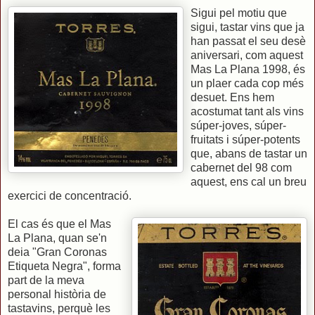
Sigui pel motiu que
sigui, tastar vins que ja
han passat el seu desè
aniversari, com aquest
Mas La Plana 1998, és
un plaer cada cop més
desuet. Ens hem
acostumat tant als vins
súper-joves, súper-
fruitats i súper-potents
que, abans de tastar un
cabernet del 98 com
aquest, ens cal un breu
exercici de concentració.
El cas és que el Mas
La Plana, quan se'n
deia "Gran Coronas
Etiqueta Negra", forma
part de la meva
personal història de
tastavins, perquè les