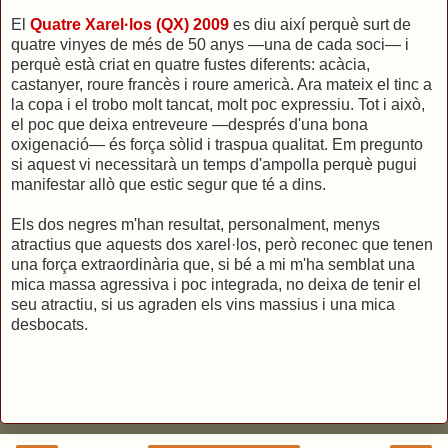
El
Quatre Xarel·los (QX) 2009
es diu així perquè surt de
quatre vinyes de més de 50 anys —una de cada soci— i
perquè està criat en quatre fustes diferents: acàcia,
castanyer, roure francès i roure americà. Ara mateix el tinc a
la copa i el trobo molt tancat, molt poc expressiu. Tot i això,
el poc que deixa entreveure —després d'una bona
oxigenació— és força sòlid i traspua qualitat. Em pregunto
si aquest vi necessitarà un temps d'ampolla perquè pugui
manifestar allò que estic segur que té a dins.
Els dos negres m'han resultat, personalment, menys
atractius que aquests dos xarel·los, però reconec que tenen
una força extraordinària que, si bé a mi m'ha semblat una
mica massa agressiva i poc integrada, no deixa de tenir el
seu atractiu, si us agraden els vins massius i una mica
desbocats.