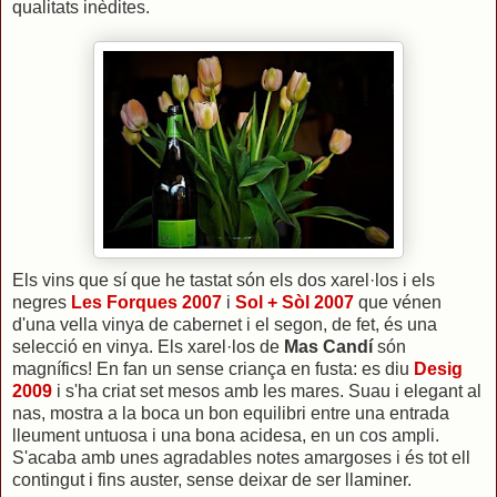
qualitats inèdites.
Els vins que sí que he tastat són els dos xarel·los i els
negres
Les Forques 2007
i
Sol + Sòl 2007
que vénen
d'una vella vinya de cabernet i el segon, de fet, és una
selecció en vinya. Els xarel·los de
Mas Candí
són
magnífics! En fan un sense criança en fusta: es diu
Desig
2009
i s'ha criat set mesos amb les mares. Suau i elegant al
nas, mostra a la boca un bon equilibri entre una entrada
lleument untuosa i una bona acidesa, en un cos ampli.
S'acaba amb unes agradables notes amargoses i és tot ell
contingut i fins auster, sense deixar de ser llaminer.