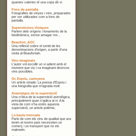
quantes calories té una copa de vi.
Fons de pantalla
Fotografies de vinyes i vins, preparades
per ser utilitzades com a fons de
pantalla.
Supersticions tòxiques
Parlem dels orígens i fonaments de la
biodinàmica, sense amagar res...
Beaufort, AOC
Una reflexió sobre el sentit de les
denominacions d'origen, a partir d'una
visita al Beaufortain.
Vins imaginats
L'autor vol escollir un vi adient amb el
moment que viu i va imaginant diversos
vins possibles.
Or, Espriu, carinyena
Un article simple: La poesia d'Espriu i
una fotografia que m'agrada molt.
Avantatges de la superstició
Una crítica de la superstició astrològica,
principalment quan s'aplica al vi. A la
vista de com s'ha estès aquesta
superstició, un article polèmic.
La baula trencada
Parlo de com els vins de qualitat que ara
tenim al nostre país necessiten un
comerç i un transport que no els
malmetin.