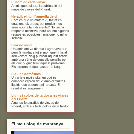
El nom de cada vinya
Article que celebra la publicació del
mapa de vinyes del Priorat.
Heracli, el riu i l'ampolla de vi
Com és que un mateix vi, tastat en
ocasions diverses, pot produir-nos
sensacions tant diferents? No tinc la
resposta definitiva, però apunto algunes
respostes possibles i una que no m'ho
sembla.
Fear no more
Un amic em va dir que li agradava el vi,
però l'intimidava tot el món que hi ha al
seu voltant. Vaig publicar aquest article
amb una sèrie de consells senzills per
als que puguin tenir aquest problema.
Els experts podeu passar de llarg.
Líquids domèstics
Un article molt visitat en què es
compara el preu del vi amb el d'altres
líquids que podem tenir a casa. El
resultat és sorprenent.
Llums i colors de tardor a les vinyes
del Priorat
Algunes fotografies de vinyes del
Priorat, amb els bells colors de la tardor.
El meu blog de muntanya