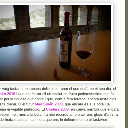
er vaig tastar altres coses delicioses, com el que serà, en el seu dia, el
nén 2010
i que ara és tot ell un esclat de fruita poderosíssima que fa
far per la riquesa que conté i que, com a fera ferotge, encara resta clos
sits d'acer. O el futur
Mas Sinén 2009
, que encara és a la bóta i ja
una envejable perfecció. El
Costers 2009
, en canvi, sembla que encara
créixer molt més a la bóta. També recordo amb plaer uns glops d'un sirà
 de fruita madura i llaminera que ens hi delíem mentre el tastàvem.