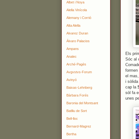
Albet i Noya
Alella Vinícola
Alemany i Corrió
Alta Alella
Alvarez Duran
Álvaro Palacios
Ampans
Els pri
Analec
Sóc al 
Arché-Pagès
Comadec
formen 
Avgvstvs-Forum
el mas,
Avinyó
i sòlid
cap la
Baixas-Lehnberg
sòl fa 
Bàrbara Forés
unes pe
Baronia del Montsant
Batlliu de Sort
Bell-lloc
Bernard-Magrez
Bertha