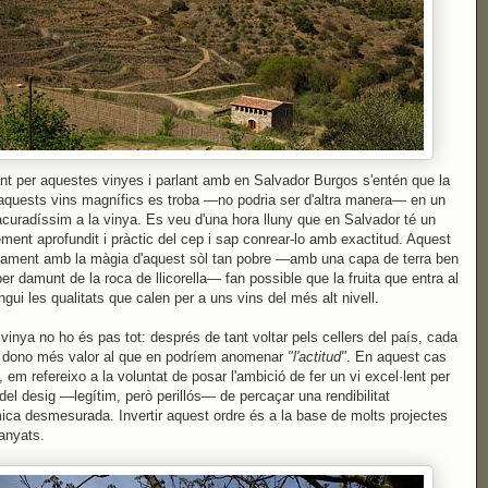
t per aquestes vinyes i parlant amb en Salvador Burgos s'entén que la
aquests vins magnífics es troba —no podria ser d'altra manera— en un
 acuradíssim a la vinya. Es veu d'una hora lluny que en Salvador té un
ment aprofundit i pràctic del cep i sap conrear-lo amb exactitud. Aquest
ntament amb la màgia d'aquest sòl tan pobre —amb una capa de terra ben
er damunt de la roca de llicorella— fan possible que la fruita que entra al
ingui les qualitats que calen per a uns vins del més alt nivell.
 vinya no ho és pas tot: després de tant voltar pels cellers del país, cada
 dono més valor al que en podríem anomenar
"l'actitud"
. En aquest cas
, em refereixo a la voluntat de posar l'ambició de fer un vi excel·lent per
del desig —legítim, però perillós— de percaçar una rendibilitat
ca desmesurada. Invertir aquest ordre és a la base de molts projectes
anyats.