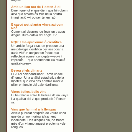
Amb un lleu toc de 1-octen-3-ol
Diuen que tot el que diem que hi trobem
al vi que bevem és fruit de la nostra
imaginació —i potser tenen raó.
E cascú pot plantar vinya axí com
Noè
Comentari després de llegir un tractat
d'agricultura català del segle XV.
RQP: Una aproximació científica
Un article força citat, on proposo una
metodologia científica per associar a
cada vi d'un conjunt un índex que
reflecteixi aquest concepte —sovint
imprecís— que anomenem «la relació
qualitat-preu».
Beveu vi els dimarts
El vi i el calendari lunar... amb un toc
d'humor. Una anàlisi estadística de la
hipòtesi que el vi ens sembla millor o
pitjor en funció del calendari lunar.
Vines belles, bells vins
Hi ha relació entre la bellesa d'una vinya
i la qualitat del vi que produeix? Potser
sí.
Vins que fan mal a la llengua
Article publicat després de veure un vi
que du un nom ortogràficament
incorrecte. Des d'aquell dia, he trobat
més d'un vi amb aquest problema «de
llengua».