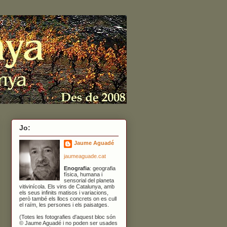
Jo:
Jaume Aguadé
jaumeaguade.cat
Enografia
: geografia
física, humana i
sensorial del planeta
vitivinícola. Els vins de Catalunya, amb
els seus infinits matisos i variacions,
però també els llocs concrets on es cull
el raïm, les persones i els paisatges.
(Totes les fotografies d'aquest bloc són
© Jaume Aguadé i no poden ser usades