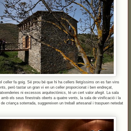
 el celler fa goig. Sé prou bé que hi ha cellers lletgíssims on es fan vins
ents, però tastar un gran vi en un celler proporcionat i ben endreçat,
atxenderies ni excessos arquitectònics, té un cert valor afegit. La sala
, amb els seus finestrals oberts a quatre vents, la sala de vinificació i la
de criança soterrada, suggereixen un treball artesanal i traspuen netedat