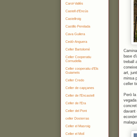
Carol-Vallès
Castell d'Encús
Castellroig
Castillo Perelada
Cava Guilera
Cedó-Anguera
Celler Bartolomé
Caminan
base d'
Celler Cooperatiu
Cornudella
treball
coneixe
Celler cooperatiu d'Els
art, ju
Guiamets
minsa p
Celler Credo
celler t
Celler de capçanes
Però la
Celler de l'Encastell
vegada
Celler de l'Era
concret
Celler del Pont
davant 
econòmi
celler Dosterras
malagu
Celler el Masroig
Celler el Molí