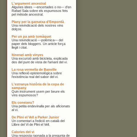
L'argument ancestral
Algunes idees —encertades o no— d'en
Rafael Sala sobre els espumosos fets
pel mètode ancestral.
Plany per la garnatxa d'Empordà
Una reivindicació dels nostres vins
dolços.
Per un pa amb tomàquet
Una reivindicació —polèmica— del
paper dels bloggers. Un article força
llegit i citat.
Itinerari amb vinyes
Una excursió amb bicicleta, explicada
des del punt de vista de l'amant del vi.
La rosa vermella de Banville
Una reflexió epistemològica sobre
l'existència real del sabor del vi.
L'estranya història de la copa de
xampany
Quin instrument usem per beure els
vins espumosos?
Els coneixeu?
Una petita endevinalla per als aficionats
al vi.
De Plini el Vell a Parker Junior
Un comentari a l'edició en català del
Llibre del Vi de Plini el Vell.
Calories del vi
Una resposta raonada a la pregunta de