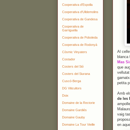
Cooperativa d'Espolla
Cooperativa d'Ulldemolins
Cooperativa de Gandesa
Cooperativa de
Garriguella
Cooperativa de Poboleda
Cooperativa de Rodonyà
Al cell
Còsmic Vinyaters
blanca 
Costador
Mas Si
Costers del Sió
que aug
velluta
Costers del Siurana
garnatx
Cuscó-Berga
petita p
DG Viticultors
Amb els
Doix
de les 
Domaine de la Rectorie
ampoll
Malaura
Domaine Gardiés
vaig ta
Domaine Gauby
proposa
en aque
Domaine La Tour Vieille