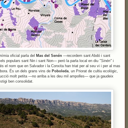
nímia oficial parla del
Mas del Senén
—recordem sant Abdó i sant
els populars sant Nin i sant Non— però la parla local en diu
"Sinén"
i
és el nom que en Salvador i la Conxita han triat per al seu vi i per al mas
abora. És un dels grans vins de
Poboleda
, un Priorat de cultiu ecològic,
ucció molt petita —no arriba a les deu mil ampolles— que ja gaudeix
estigi ben consolidat.