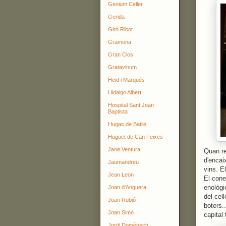
Genium Celler
Gerida
Giró Ribot
Gramona
Gran Clos
Gratavinum
Heid i Marquès
Hidalgo Albert
Hospital Sant Joan
Baptista
Hugas de Batlle
Huguet de Can Feixes
Jané Ventura
Quan re
d'encai
Jaumandreu
vins. El
Jean Leon
El cone
enològic
Joan d'Anguera
del cel
Joan Rubió
boters.
Joan Simó
capital
Jordi Domènech