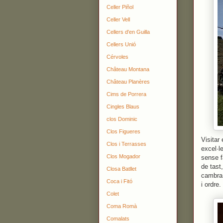
Celler Piñol
Celler Vell
Cellers d'en Guilla
Cellers Unió
Cérvoles
Château Montana
Château Planères
Cims de Porrera
Cingles Blaus
clos Dominic
Clos Figueres
Visitar
Clos i Terrasses
excel·l
Clos Mogador
sense f
de tast
Closa Batllet
cambra 
Coca i Fitó
i ordre.
Colet
Coma Romà
Comalats