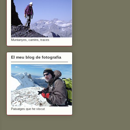
Muntanyes, camins, traces
El meu blog de fotografia
Paisatges que he viscut