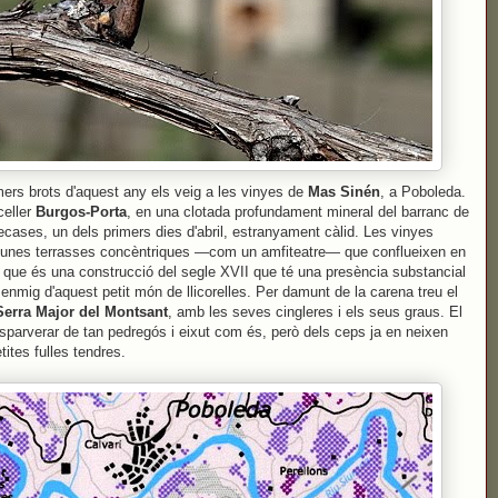
mers brots d'aquest any els veig a les vinyes de
Mas Sinén
, a Poboleda.
celler
Burgos-Porta
, en una clotada profundament mineral del barranc de
ases, un dels primers dies d'abril, estranyament càlid. Les vinyes
unes terrasses concèntriques —com un amfiteatre— que conflueixen en
 que és una construcció del segle XVII que té una presència substancial
a enmig d'aquest petit món de llicorelles. Per damunt de la carena treu el
Serra Major del Montsant
, amb les seves cingleres i els seus graus. El
esparverar de tan pedregós i eixut com és, però dels ceps ja en neixen
tites fulles tendres.