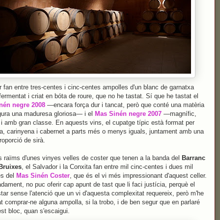
er fan entre tres-centes i cinc-centes ampolles d'un blanc de garnatxa
fermentat i criat en bóta de roure, que no he tastat. Sí que he tastat el
nén negre 2008
—encara força dur i tancat, però que conté una matèria
ura una maduresa gloriosa— i el
Mas Sinén negre 2007
—magnífic,
t i amb gran classe. En aquests vins, el cupatge típic està format per
a, carinyena i cabernet a parts més o menys iguals, juntament amb una
roporció de sirà.
 raïms d'unes vinyes velles de coster que tenen a la banda del
Barranc
Bruixes
, el Salvador i la Conxita fan entre mil cinc-centes i dues mil
es del
Mas Sinén Coster
, que és el vi més impressionant d'aquest celler.
dament, no puc oferir cap apunt de tast que li faci justícia, perquè el
star sense l'atenció que un vi d'aquesta complexitat requereix, però m'he
t comprar-ne alguna ampolla, si la trobo, i de ben segur que en parlaré
st bloc, quan s'escaigui.