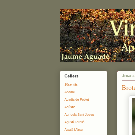
dimarts,
Cellers
10sentits
Brot
Abadal
Abadia de Poblet
Acústic
Agrícola Sant Josep
Agustí Torelló
Aixalà i Alcait