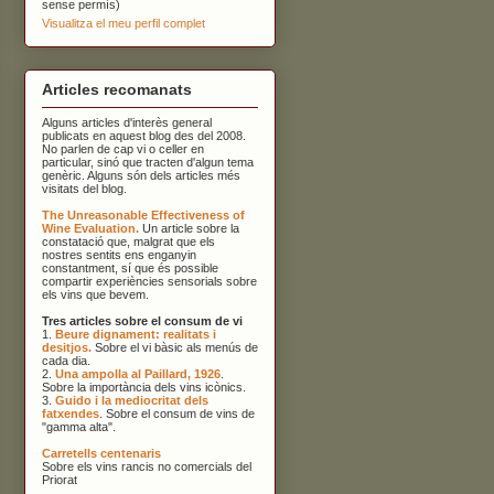
sense permís)
Visualitza el meu perfil complet
Articles recomanats
Alguns articles d'interès general
publicats en aquest blog des del 2008.
No parlen de cap vi o celler en
particular, sinó que tracten d'algun tema
genèric. Alguns són dels articles més
visitats del blog.
The Unreasonable Effectiveness of
Wine Evaluation.
Un article sobre la
constatació que, malgrat que els
nostres sentits ens enganyin
constantment, sí que és possible
compartir experiències sensorials sobre
els vins que bevem.
Tres articles sobre el consum de vi
1.
Beure dignament: realitats i
desitjos.
Sobre el vi bàsic als menús de
cada dia.
2.
Una ampolla al Paillard, 1926
.
Sobre la importància dels vins icònics.
3.
Guido i la mediocritat dels
fatxendes
. Sobre el consum de vins de
"gamma alta".
Carretells centenaris
Sobre els vins rancis no comercials del
Priorat