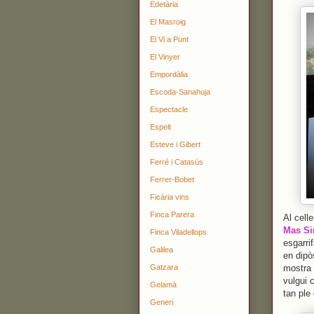
Edetària
El Masroig
El Vi a Punt
El Vinyer
Empordàlia
Escoda-Sanahuja
Espectacle
Espelt
Esteve i Gibert
Ferré i Catasús
Ferrer-Bobet
Ficària vins
Finca Parera
Al cell
Mas Si
Finca Viladellops
esgarri
Galilea
en dipò
Gatzara
mostra 
vulgui 
Gelamà
tan ple
Generi