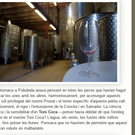
tornava a Poboleda anava pensant en totes les peces que havien hagut
xar les unes amb les altres, harmoniosament, per aconseguir aquests
 sòl privilegiat del nostre Priorat i el terrer específic d'aquesta petita vall.
ixement, el rigor i l'entusiasme de la Conxita i en Salvador. La ciència
a i la sensibilitat d'en
Toni Coca
—potser havia oblidat dir que l'enòleg
ler és el mestre Toni Coca? L'aigua, els vents, les fustes dels millors
.. fins potser les llunes. Pensava que no hauríem de permetre que aquest
 tan valuós es malbaratés.