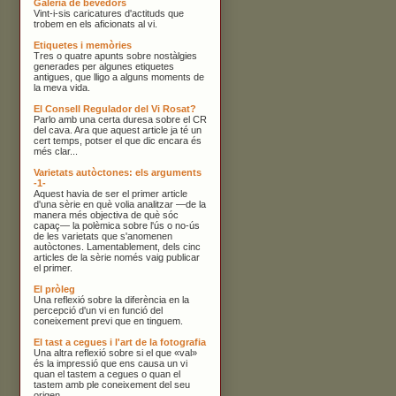
Galeria de bevedors
Vint-i-sis caricatures d'actituds que
trobem en els aficionats al vi.
Etiquetes i memòries
Tres o quatre apunts sobre nostàlgies
generades per algunes etiquetes
antigues, que lligo a alguns moments de
la meva vida.
El Consell Regulador del Vi Rosat?
Parlo amb una certa duresa sobre el CR
del cava. Ara que aquest article ja té un
cert temps, potser el que dic encara és
més clar...
Varietats autòctones: els arguments
-1-
Aquest havia de ser el primer article
d'una sèrie en què volia analitzar —de la
manera més objectiva de què sóc
capaç— la polèmica sobre l'ús o no-ús
de les varietats que s'anomenen
autòctones. Lamentablement, dels cinc
articles de la sèrie només vaig publicar
el primer.
El pròleg
Una reflexió sobre la diferència en la
percepció d'un vi en funció del
coneixement previ que en tinguem.
El tast a cegues i l'art de la fotografia
Una altra reflexió sobre si el que «val»
és la impressió que ens causa un vi
quan el tastem a cegues o quan el
tastem amb ple coneixement del seu
origen.