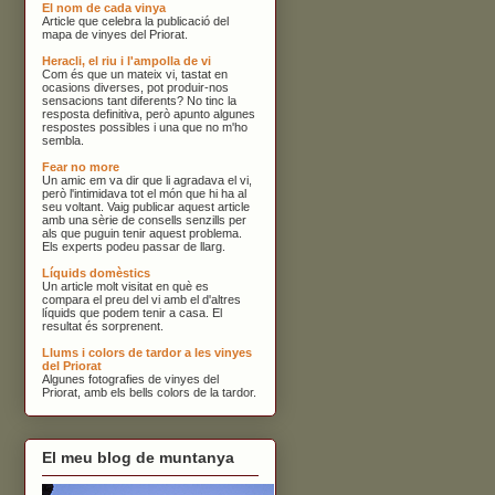
El nom de cada vinya
Article que celebra la publicació del
mapa de vinyes del Priorat.
Heracli, el riu i l'ampolla de vi
Com és que un mateix vi, tastat en
ocasions diverses, pot produir-nos
sensacions tant diferents? No tinc la
resposta definitiva, però apunto algunes
respostes possibles i una que no m'ho
sembla.
Fear no more
Un amic em va dir que li agradava el vi,
però l'intimidava tot el món que hi ha al
seu voltant. Vaig publicar aquest article
amb una sèrie de consells senzills per
als que puguin tenir aquest problema.
Els experts podeu passar de llarg.
Líquids domèstics
Un article molt visitat en què es
compara el preu del vi amb el d'altres
líquids que podem tenir a casa. El
resultat és sorprenent.
Llums i colors de tardor a les vinyes
del Priorat
Algunes fotografies de vinyes del
Priorat, amb els bells colors de la tardor.
El meu blog de muntanya