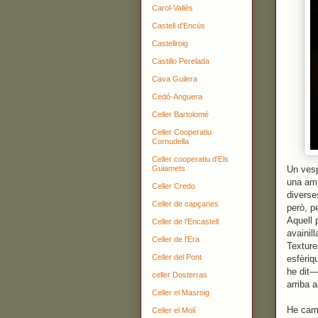
Carol-Vallès
Castell d'Encús
Castellroig
Castillo Perelada
Cava Guilera
Cedó-Anguera
Celler Bartolomé
Celler Cooperatiu
Cornudella
Celler cooperatiu d'Els
Guiamets
Un vesp
una am
Celler Credo
diverse
Celler de capçanes
però, pe
Aquell p
Celler de l'Encastell
avainil
Celler de l'Era
Texture
Celler del Pont
esfèriq
he dit—
celler Dosterras
arriba 
Celler el Masroig
He cami
Celler el Molí