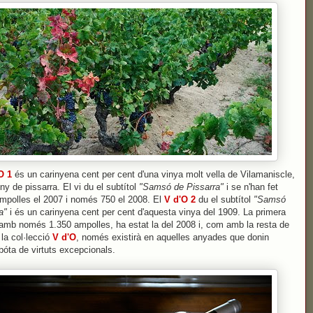
O 1
és un carinyena cent per cent d'una vinya molt vella de Vilamaniscle,
eny de pissarra. El vi du el subtítol
"Samsó de Pissarra"
i se n'han fet
mpolles el 2007 i només 750 el 2008. El
V d'O 2
du el subtítol
"Samsó
a"
i és un carinyena cent per cent d'aquesta vinya del 1909. La primera
, amb només 1.350 ampolles, ha estat la del 2008 i, com amb la resta de
 la col·lecció
V d'O
, només existirà en aquelles anyades que donin
bóta de virtuts excepcionals.