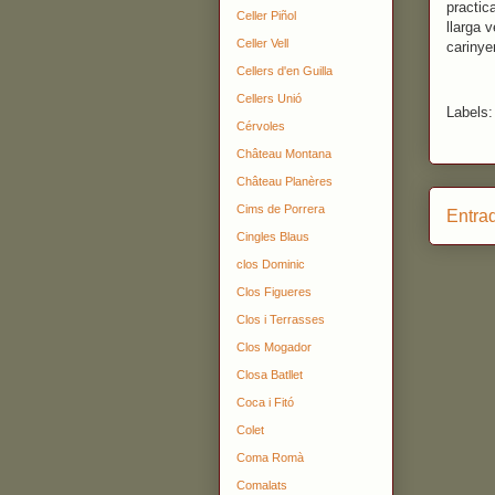
practic
Celler Piñol
llarga 
Celler Vell
carinye
Cellers d'en Guilla
Cellers Unió
Labels
Cérvoles
Château Montana
Château Planères
Cims de Porrera
Entra
Cingles Blaus
clos Dominic
Clos Figueres
Clos i Terrasses
Clos Mogador
Closa Batllet
Coca i Fitó
Colet
Coma Romà
Comalats