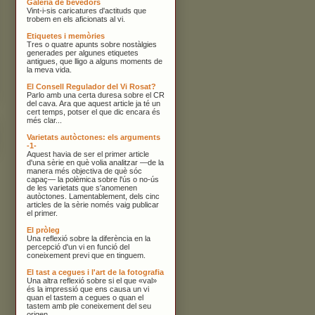
Galeria de bevedors
Vint-i-sis caricatures d'actituds que
trobem en els aficionats al vi.
Etiquetes i memòries
Tres o quatre apunts sobre nostàlgies
generades per algunes etiquetes
antigues, que lligo a alguns moments de
la meva vida.
El Consell Regulador del Vi Rosat?
Parlo amb una certa duresa sobre el CR
del cava. Ara que aquest article ja té un
cert temps, potser el que dic encara és
més clar...
Varietats autòctones: els arguments
-1-
Aquest havia de ser el primer article
d'una sèrie en què volia analitzar —de la
manera més objectiva de què sóc
capaç— la polèmica sobre l'ús o no-ús
de les varietats que s'anomenen
autòctones. Lamentablement, dels cinc
articles de la sèrie només vaig publicar
el primer.
El pròleg
Una reflexió sobre la diferència en la
percepció d'un vi en funció del
coneixement previ que en tinguem.
El tast a cegues i l'art de la fotografia
Una altra reflexió sobre si el que «val»
és la impressió que ens causa un vi
quan el tastem a cegues o quan el
tastem amb ple coneixement del seu
origen.