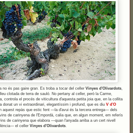
a no és pas gaire gran. Es troba a tocar del celler
Vinyes d'Olivardots
,
lleu clotada de terra de sauló. No pertany al celler, però la Carme,
a, controla el procés de viticultura d'aquesta petita joia que, en la collita
a donat un vi extraordinari, elegantíssim i profund, que es diu
V d'O
n aquest repàs que estic fent —la d'avui és la tercera entrega— dels
 vins de carinyena de l'Empordà, calia que, en algun moment, em referís
vins de carinyena que elabora —quan l'anyada arriba a un cert nivell
·lència— el celler
Vinyes d'Olivardots
.