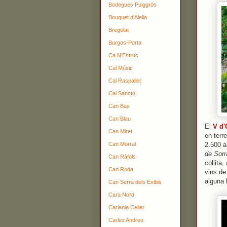
Bodegues Puiggròs
Bouquet d'Alella
Bregolat
Burgos-Porta
Ca N'Estruc
Cal Músic
Cal Raspallet
Cal Sanctó
Can Bas
Can Blau
El
V d'
Can Miret
en terr
Can Morral
2.500 a
de Sorr
Can Ràfols
collita
Can Roda
vins de
alguna 
Can Serra dels Exibis
Cara Nord
Carlania Celler
Carles Andreu