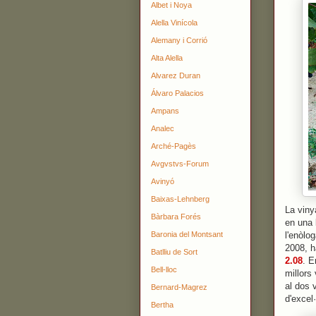
Albet i Noya
Alella Vinícola
Alemany i Corrió
Alta Alella
Alvarez Duran
Álvaro Palacios
Ampans
Analec
Arché-Pagès
Avgvstvs-Forum
Avinyó
Baixas-Lehnberg
La viny
Bàrbara Forés
en una 
Baronia del Montsant
l'enòlog
2008, h
Batlliu de Sort
2.08
. E
Bell-lloc
millors
al dos 
Bernard-Magrez
d'excel
Bertha