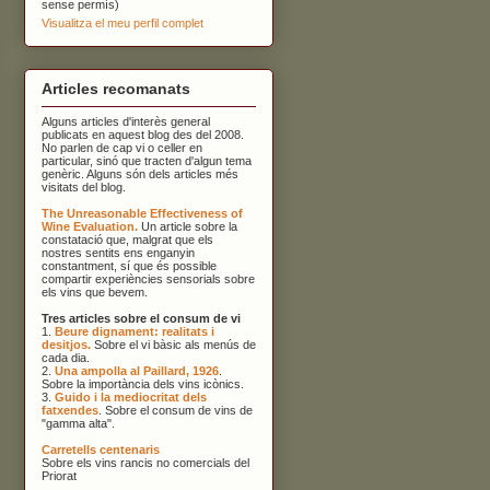
sense permís)
Visualitza el meu perfil complet
Articles recomanats
Alguns articles d'interès general
publicats en aquest blog des del 2008.
No parlen de cap vi o celler en
particular, sinó que tracten d'algun tema
genèric. Alguns són dels articles més
visitats del blog.
The Unreasonable Effectiveness of
Wine Evaluation.
Un article sobre la
constatació que, malgrat que els
nostres sentits ens enganyin
constantment, sí que és possible
compartir experiències sensorials sobre
els vins que bevem.
Tres articles sobre el consum de vi
1.
Beure dignament: realitats i
desitjos.
Sobre el vi bàsic als menús de
cada dia.
2.
Una ampolla al Paillard, 1926
.
Sobre la importància dels vins icònics.
3.
Guido i la mediocritat dels
fatxendes
. Sobre el consum de vins de
"gamma alta".
Carretells centenaris
Sobre els vins rancis no comercials del
Priorat