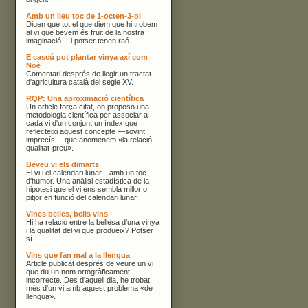
Amb un lleu toc de 1-octen-3-ol
Diuen que tot el que diem que hi trobem
al vi que bevem és fruit de la nostra
imaginació —i potser tenen raó.
E cascú pot plantar vinya axí com
Noè
Comentari després de llegir un tractat
d'agricultura català del segle XV.
RQP: Una aproximació científica
Un article força citat, on proposo una
metodologia científica per associar a
cada vi d'un conjunt un índex que
reflecteixi aquest concepte —sovint
imprecís— que anomenem «la relació
qualitat-preu».
Beveu vi els dimarts
El vi i el calendari lunar... amb un toc
d'humor. Una anàlisi estadística de la
hipòtesi que el vi ens sembla millor o
pitjor en funció del calendari lunar.
Vines belles, bells vins
Hi ha relació entre la bellesa d'una vinya
i la qualitat del vi que produeix? Potser
sí.
Vins que fan mal a la llengua
Article publicat després de veure un vi
que du un nom ortogràficament
incorrecte. Des d'aquell dia, he trobat
més d'un vi amb aquest problema «de
llengua».