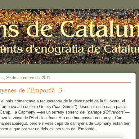
es, 30 de setembre del 2011
nyenes de l'Empordà -3-
 el país començava a recuperar-se de la devastació de la fil·loxera, el
 arribava a la colònia Gomis ("can Gomis") desnonat de la casa pairal
t Camp, i a Capmany —en un terreny sorrenc del
"paratge d'Olivardots"
—
tava la vinya de l'Hort d'en Joan. Ara que han passat cent anys, Can
a desaparegut, però els vells ceps de carinyena de Capmany estan ben
donen el que pot ser un dels millors vins de l'Empordà.