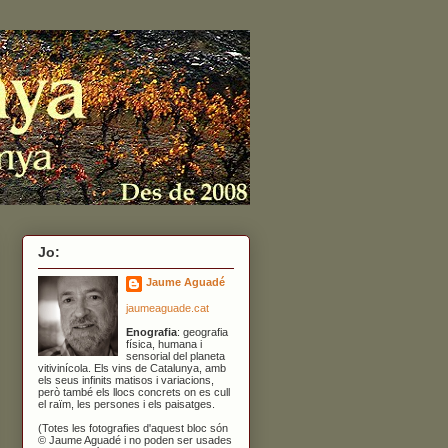
Jo:
Jaume Aguadé
jaumeaguade.cat
Enografia
: geografia
física, humana i
sensorial del planeta
vitivinícola. Els vins de Catalunya, amb
els seus infinits matisos i variacions,
però també els llocs concrets on es cull
el raïm, les persones i els paisatges.
(Totes les fotografies d'aquest bloc són
© Jaume Aguadé i no poden ser usades