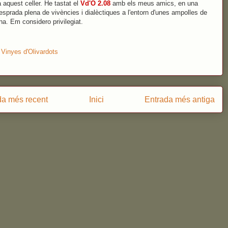
a aquest celler. He tastat el
Vd'O 2.08
amb els meus amics, en una
vesprada plena de vivències i dialèctiques a l'entorn d'unes ampolles de
na. Em considero privilegiat.
:
Vinyes d'Olivardots
da més recent
Inici
Entrada més antiga