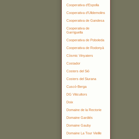
Cooperativa d'Espolla
Cooperativa d'Ulldemolins
Cooperativa de Gandesa
Cooperativa de
Garriguella
Cooperativa de Poboleda
Cooperativa de Rodonyà
Còsmic Vinyaters
Costador
Costers del Sió
Costers del Siurana
Cuscó-Berga
DG Viticultors
Doix
Domaine de la Rectorie
Domaine Gardiés
Domaine Gauby
Domaine La Tour Vieille