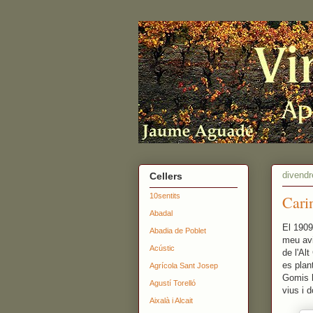
divendr
Cellers
10sentits
Cari
Abadal
El 1909
Abadia de Poblet
meu avi
Acústic
de l'Al
es plan
Agrícola Sant Josep
Gomis h
Agustí Torelló
vius i 
Aixalà i Alcait