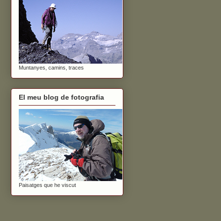
Muntanyes, camins, traces
El meu blog de fotografia
Paisatges que he viscut