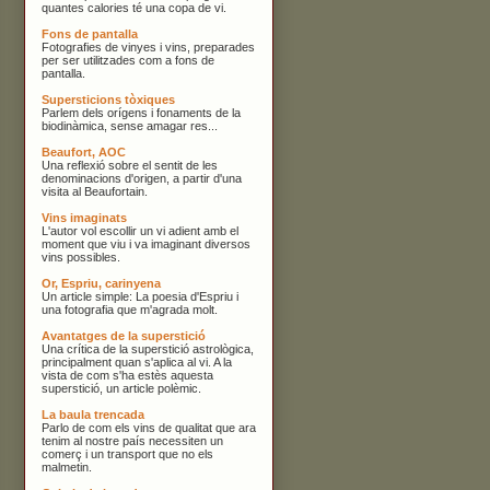
quantes calories té una copa de vi.
Fons de pantalla
Fotografies de vinyes i vins, preparades
per ser utilitzades com a fons de
pantalla.
Supersticions tòxiques
Parlem dels orígens i fonaments de la
biodinàmica, sense amagar res...
Beaufort, AOC
Una reflexió sobre el sentit de les
denominacions d'origen, a partir d'una
visita al Beaufortain.
Vins imaginats
L'autor vol escollir un vi adient amb el
moment que viu i va imaginant diversos
vins possibles.
Or, Espriu, carinyena
Un article simple: La poesia d'Espriu i
una fotografia que m'agrada molt.
Avantatges de la superstició
Una crítica de la superstició astrològica,
principalment quan s'aplica al vi. A la
vista de com s'ha estès aquesta
superstició, un article polèmic.
La baula trencada
Parlo de com els vins de qualitat que ara
tenim al nostre país necessiten un
comerç i un transport que no els
malmetin.