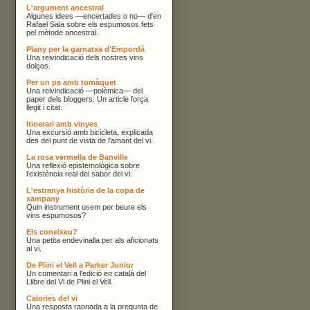
L'argument ancestral
Algunes idees —encertades o no— d'en
Rafael Sala sobre els espumosos fets
pel mètode ancestral.
Plany per la garnatxa d'Empordà
Una reivindicació dels nostres vins
dolços.
Per un pa amb tomàquet
Una reivindicació —polèmica— del
paper dels bloggers. Un article força
llegit i citat.
Itinerari amb vinyes
Una excursió amb bicicleta, explicada
des del punt de vista de l'amant del vi.
La rosa vermella de Banville
Una reflexió epistemològica sobre
l'existència real del sabor del vi.
L'estranya història de la copa de
xampany
Quin instrument usem per beure els
vins espumosos?
Els coneixeu?
Una petita endevinalla per als aficionats
al vi.
De Plini el Vell a Parker Junior
Un comentari a l'edició en català del
Llibre del Vi de Plini el Vell.
Calories del vi
Una resposta raonada a la pregunta de