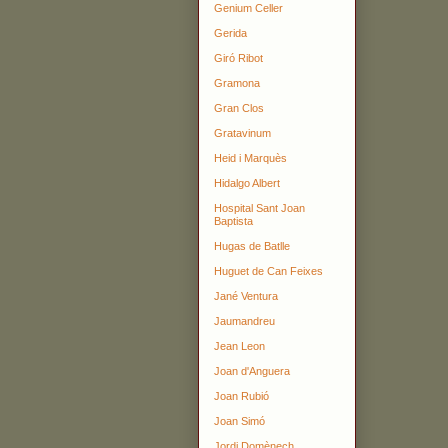
Genium Celler
Gerida
Giró Ribot
Gramona
Gran Clos
Gratavinum
Heid i Marquès
Hidalgo Albert
Hospital Sant Joan
Baptista
Hugas de Batlle
Huguet de Can Feixes
Jané Ventura
Jaumandreu
Jean Leon
Joan d'Anguera
Joan Rubió
Joan Simó
Jordi Domènech