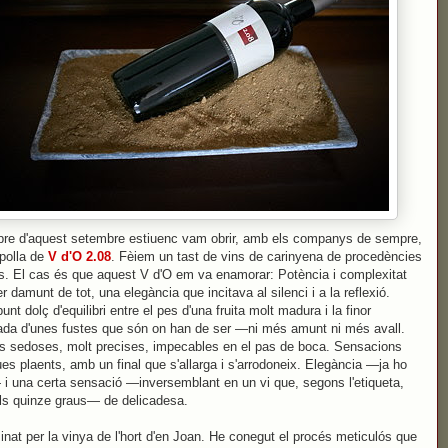
re d'aquest setembre estiuenc vam obrir, amb els companys de sempre,
polla de
V d'O 2.08
. Fèiem un tast de vins de carinyena de procedències
s. El cas és que aquest V d'O em va enamorar: Potència i complexitat
r damunt de tot, una elegància que incitava al silenci i a la reflexió.
unt dolç d'equilibri entre el pes d'una fruita molt madura i la finor
lada d'unes fustes que són on han de ser —ni més amunt ni més avall.
s sedoses, molt precises, impecables en el pas de boca. Sensacions
ues plaents, amb un final que s'allarga i s'arrodoneix. Elegància —ja ho
 i una certa sensació —inversemblant en un vi que, segons l'etiqueta,
als quinze graus— de delicadesa.
nat per la vinya de l'hort d'en Joan. He conegut el procés meticulós que