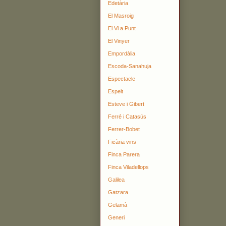
Edetària
El Masroig
El Vi a Punt
El Vinyer
Empordàlia
Escoda-Sanahuja
Espectacle
Espelt
Esteve i Gibert
Ferré i Catasús
Ferrer-Bobet
Ficària vins
Finca Parera
Finca Viladellops
Galilea
Gatzara
Gelamà
Generi