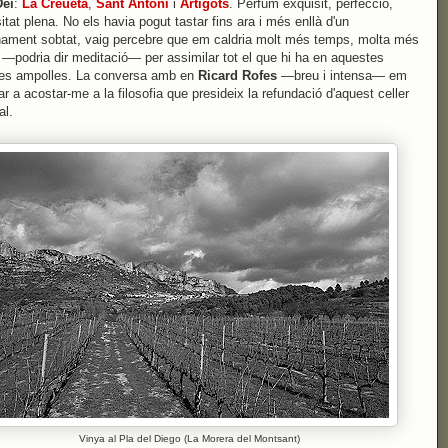
Dei
:
La Creueta
,
Sant Antoni
i
Artigots
. Perfum exquisit, perfecció,
tat plena. No els havia pogut tastar fins ara i més enllà d'un
nament sobtat, vaig percebre que em caldria molt més temps, molta més
ó —podria dir meditació— per assimilar tot el que hi ha en aquestes
es ampolles. La conversa amb en
Ricard Rofes
—breu i intensa— em
ar a acostar-me a la filosofia que presideix la refundació d'aquest celler
al.
Vinya al Pla del Diego (La Morera del Montsant)