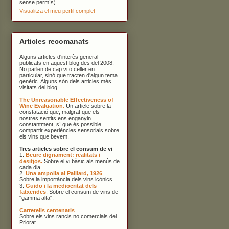
sense permís)
Visualitza el meu perfil complet
Articles recomanats
Alguns articles d'interès general
publicats en aquest blog des del 2008.
No parlen de cap vi o celler en
particular, sinó que tracten d'algun tema
genèric. Alguns són dels articles més
visitats del blog.
The Unreasonable Effectiveness of
Wine Evaluation.
Un article sobre la
constatació que, malgrat que els
nostres sentits ens enganyin
constantment, sí que és possible
compartir experiències sensorials sobre
els vins que bevem.
Tres articles sobre el consum de vi
1.
Beure dignament: realitats i
desitjos.
Sobre el vi bàsic als menús de
cada dia.
2.
Una ampolla al Paillard, 1926
.
Sobre la importància dels vins icònics.
3.
Guido i la mediocritat dels
fatxendes
. Sobre el consum de vins de
"gamma alta".
Carretells centenaris
Sobre els vins rancis no comercials del
Priorat