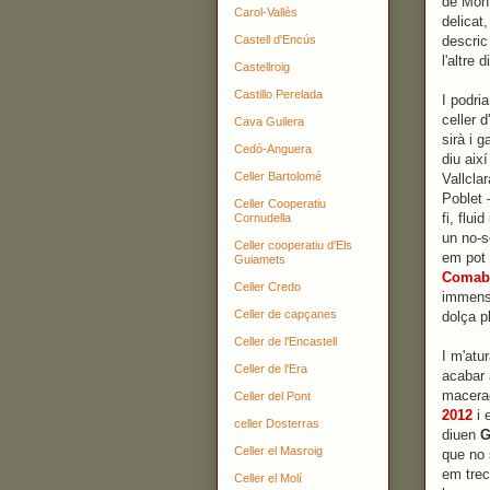
de Mont
Carol-Vallès
delicat
descric
Castell d'Encús
l'altre d
Castellroig
Castillo Perelada
I podri
celler 
Cava Guilera
sirà i 
Cedó-Anguera
diu aix
Celler Bartolomé
Vallcla
Poblet 
Celler Cooperatiu
fi, flu
Cornudella
un no-s
Celler cooperatiu d'Els
em pot 
Guiamets
Comaba
Celler Credo
immensa
Celler de capçanes
dolça pl
Celler de l'Encastell
I m'atu
Celler de l'Era
acabar 
macerac
Celler del Pont
2012
i 
celler Dosterras
diuen
G
Celler el Masroig
que no 
em trec
Celler el Molí