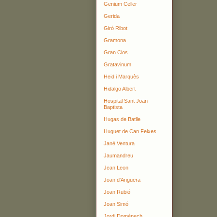
Genium Celler
Gerida
Giró Ribot
Gramona
Gran Clos
Gratavinum
Heid i Marquès
Hidalgo Albert
Hospital Sant Joan
Baptista
Hugas de Batlle
Huguet de Can Feixes
Jané Ventura
Jaumandreu
Jean Leon
Joan d'Anguera
Joan Rubió
Joan Simó
Jordi Domènech