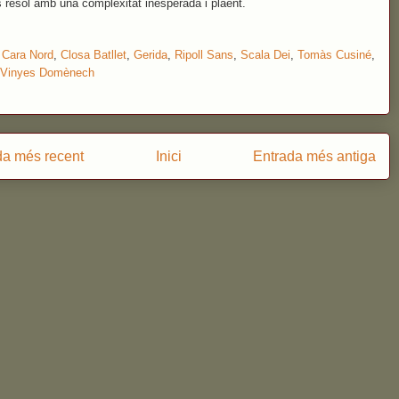
 resol amb una complexitat inesperada i plaent.
:
Cara Nord
,
Closa Batllet
,
Gerida
,
Ripoll Sans
,
Scala Dei
,
Tomàs Cusiné
,
Vinyes Domènech
da més recent
Inici
Entrada més antiga