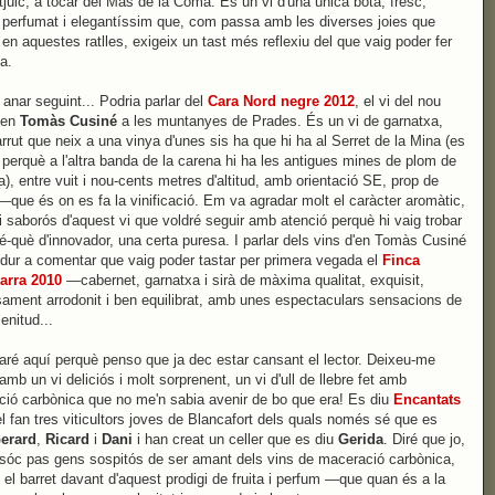
juic, a tocar del Mas de la Coma. És un vi d'una única bóta, fresc,
, perfumat i elegantíssim que, com passa amb les diverses joies que
 en aquestes ratlles, exigeix un tast més reflexiu del que vaig poder fer
ia.
a anar seguint... Podria parlar del
Cara Nord negre 2012
, el vi del nou
d'en
Tomàs Cusiné
a les muntanyes de Prades. És un vi de garnatxa,
garrut que neix a una vinya d'unes sis ha que hi ha al Serret de la Mina (es
í perquè a l'altra banda de la carena hi ha les antigues mines de plom de
ra), entre vuit i nou-cents metres d'altitud, amb orientació SE, prop de
—que és on es fa la vinificació. Em va agradar molt el caràcter aromàtic,
id i saborós d'aquest vi que voldré seguir amb atenció perquè hi vaig trobar
é-què d'innovador, una certa puresa. I parlar dels vins d'en Tomàs Cusiné
dur a comentar que vaig poder tastar per primera vegada el
Finca
rra 2010
—cabernet, garnatxa i sirà de màxima qualitat, exquisit,
ment arrodonit i ben equilibrat, amb unes espectaculars sensacions de
enitud...
raré aquí perquè penso que ja dec estar cansant el lector. Deixeu-me
amb un vi deliciós i molt sorprenent, un vi d'ull de llebre fet amb
ió carbònica que no me'n sabia avenir de bo que era! Es diu
Encantats
el fan tres viticultors joves de Blancafort dels quals només sé que es
erard
,
Ricard
i
Dani
i han creat un celler que es diu
Gerida
. Diré que jo,
sóc pas gens sospitós de ser amant dels vins de maceració carbònica,
 el barret davant d'aquest prodigi de fruita i perfum —que quan és a la