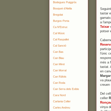
Bodegues Puiggròs
Seguint
Bouquet d'Alella
tastar 
Bregolat
garnatx
Burgos-Porta
a l'amp
Teixar
Ca N'Estruc
potser 
Cal Músic
Cal Raspallet
Caberne
Reserv
Cal Sanctó
partici
Can Bas
l'únic 
respons
Can Blau
més a f
Can Miret
tastat.
Can Morral
en canv
Margar
Can Ràfols
va plau
Can Roda
creuen 
Can Serra dels Exibis
Del cel
Cara Nord
celler
R
Carlania Celler
Ronçav
vinya d
Carles Andreu