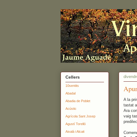
divendr
Cellers
10sentits
Apun
Abadal
A la pr
Abadia de Poblet
tastat 
Acústic
Ara con
vaig ta
Agrícola Sant Josep
predile
Agustí Torelló
Aixalà i Alcait
Comença