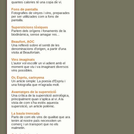
quantes calories té una copa de vi.
Fons de pantalla
Fotografies de vinyes i vins, preparades
per ser utilitzades com a fons de
pantalla.
Supersticions tòxiques
Parlem dels orígens i fonaments de la
biodinàmica, sense amagar res...
Beaufort, AOC
Una reflexió sobre el sentit de les
denominacions d'origen, a partir d'una
visita al Beaufortain.
Vins imaginats
L'autor vol escollir un vi adient amb el
moment que viu i va imaginant diversos
vins possibles.
Or, Espriu, carinyena
Un article simple: La poesia d'Espriu i
una fotografia que m'agrada molt.
Avantatges de la superstició
Una crítica de la superstició astrològica,
principalment quan s'aplica al vi. A la
vista de com s'ha estès aquesta
superstició, un article polèmic.
La baula trencada
Parlo de com els vins de qualitat que ara
tenim al nostre país necessiten un
comerç i un transport que no els
malmetin.