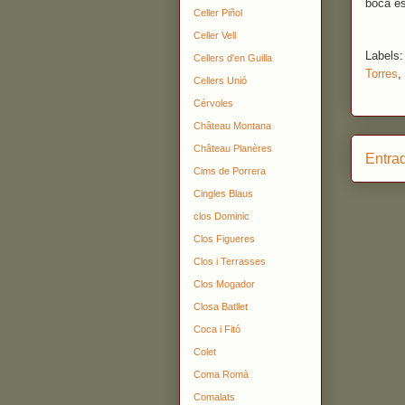
boca es
Celler Piñol
Celler Vell
Labels
Cellers d'en Guilla
Torres
,
Cellers Unió
Cérvoles
Château Montana
Château Planères
Entra
Cims de Porrera
Cingles Blaus
clos Dominic
Clos Figueres
Clos i Terrasses
Clos Mogador
Closa Batllet
Coca i Fitó
Colet
Coma Romà
Comalats