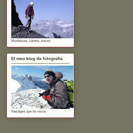
Muntanyes, camins, traces
El meu blog de fotografia
Paisatges que he viscut