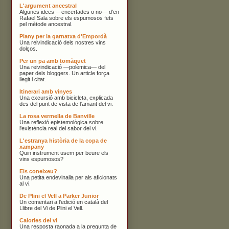
L'argument ancestral
Algunes idees —encertades o no— d'en
Rafael Sala sobre els espumosos fets
pel mètode ancestral.
Plany per la garnatxa d'Empordà
Una reivindicació dels nostres vins
dolços.
Per un pa amb tomàquet
Una reivindicació —polèmica— del
paper dels bloggers. Un article força
llegit i citat.
Itinerari amb vinyes
Una excursió amb bicicleta, explicada
des del punt de vista de l'amant del vi.
La rosa vermella de Banville
Una reflexió epistemològica sobre
l'existència real del sabor del vi.
L'estranya història de la copa de
xampany
Quin instrument usem per beure els
vins espumosos?
Els coneixeu?
Una petita endevinalla per als aficionats
al vi.
De Plini el Vell a Parker Junior
Un comentari a l'edició en català del
Llibre del Vi de Plini el Vell.
Calories del vi
Una resposta raonada a la pregunta de