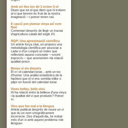
Amb un lleu toc de 1-octen-3-ol
Diuen que tot el que diem que hi trobem
al vi que bevem és fruit de la nostra
imaginació —i potser tenen raó.
E cascú pot plantar vinya axí com
Noè
Comentari després de llegir un tractat
d'agricultura català del segle XV.
RQP: Una aproximació científica
Un article força citat, on proposo una
metodologia científica per associar a
cada vi d'un conjunt un índex que
reflecteixi aquest concepte —sovint
imprecís— que anomenem «la relació
qualitat-preu».
Beveu vi els dimarts
El vi i el calendari lunar... amb un toc
d'humor. Una anàlisi estadística de la
hipòtesi que el vi ens sembla millor o
pitjor en funció del calendari lunar.
Vines belles, bells vins
Hi ha relació entre la bellesa d'una vinya
i la qualitat del vi que produeix? Potser
sí.
Vins que fan mal a la llengua
Article publicat després de veure un vi
que du un nom ortogràficament
incorrecte. Des d'aquell dia, he trobat
més d'un vi amb aquest problema «de
llengua».