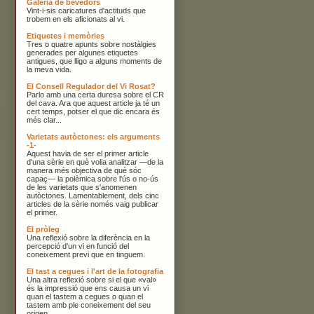
Galeria de bevedors
Vint-i-sis caricatures d'actituds que
trobem en els aficionats al vi.
Etiquetes i memòries
Tres o quatre apunts sobre nostàlgies
generades per algunes etiquetes
antigues, que lligo a alguns moments de
la meva vida.
El Consell Regulador del Vi Rosat?
Parlo amb una certa duresa sobre el CR
del cava. Ara que aquest article ja té un
cert temps, potser el que dic encara és
més clar...
Varietats autòctones: els arguments
-1-
Aquest havia de ser el primer article
d'una sèrie en què volia analitzar —de la
manera més objectiva de què sóc
capaç— la polèmica sobre l'ús o no-ús
de les varietats que s'anomenen
autòctones. Lamentablement, dels cinc
articles de la sèrie només vaig publicar
el primer.
El pròleg
Una reflexió sobre la diferència en la
percepció d'un vi en funció del
coneixement previ que en tinguem.
El tast a cegues i l'art de la fotografia
Una altra reflexió sobre si el que «val»
és la impressió que ens causa un vi
quan el tastem a cegues o quan el
tastem amb ple coneixement del seu
origen.