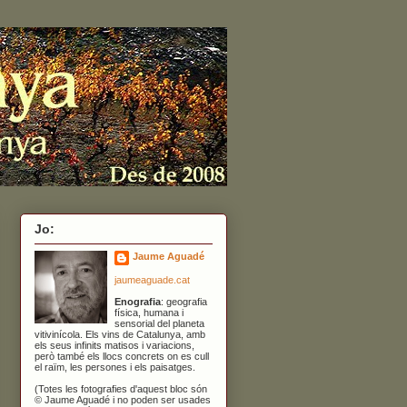
Jo:
Jaume Aguadé
jaumeaguade.cat
Enografia
: geografia
física, humana i
sensorial del planeta
vitivinícola. Els vins de Catalunya, amb
els seus infinits matisos i variacions,
però també els llocs concrets on es cull
el raïm, les persones i els paisatges.
(Totes les fotografies d'aquest bloc són
© Jaume Aguadé i no poden ser usades