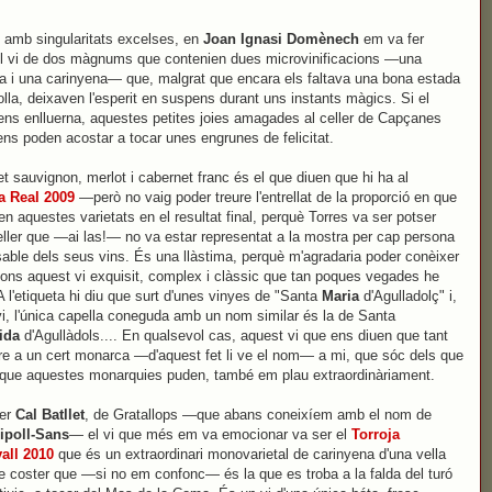
 amb singularitats excelses, en
Joan Ignasi Domènech
em va fer
el vi de dos màgnums que contenien dues microvinificacions —una
a i una carinyena— que, malgrat que encara els faltava una bona estada
olla, deixaven l'esperit en suspens durant uns instants màgics. Si el
ens enlluerna, aquestes petites joies amagades al celler de Capçanes
ens poden acostar a tocar unes engrunes de felicitat.
t sauvignon, merlot i cabernet franc és el que diuen que hi ha al
a Real 2009
—però no vaig poder treure l'entrellat de la proporció en que
pen aquestes varietats en el resultat final, perquè Torres va ser potser
celler que —ai las!— no va estar representat a la mostra per cap persona
able dels seus vins. És una llàstima, perquè m'agradaria poder conèixer
ons aquest vi exquisit, complex i clàssic que tan poques vegades he
 A l'etiqueta hi diu que surt d'unes vinyes de "Santa
Maria
d'Agulladolç" i,
i, l'única capella coneguda amb un nom similar és la de Santa
ida
d'Agullàdols.... En qualsevol cas, aquest vi que ens diuen que tant
re a un cert monarca —d'aquest fet li ve el nom— a mi, que sóc dels que
que aquestes monarquies puden, també em plau extraordinàriament.
ler
Cal Batllet
, de Gratallops —que abans coneixíem amb el nom de
ipoll-Sans
— el vi que més em va emocionar va ser el
Torroja
all 2010
que és un extraordinari monovarietal de carinyena d'una vella
e coster que —si no em confonc— és la que es troba a la falda del turó