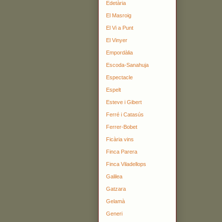
Edetària
El Masroig
El Vi a Punt
El Vinyer
Empordàlia
Escoda-Sanahuja
Espectacle
Espelt
Esteve i Gibert
Ferré i Catasús
Ferrer-Bobet
Ficària vins
Finca Parera
Finca Viladellops
Galilea
Gatzara
Gelamà
Generi