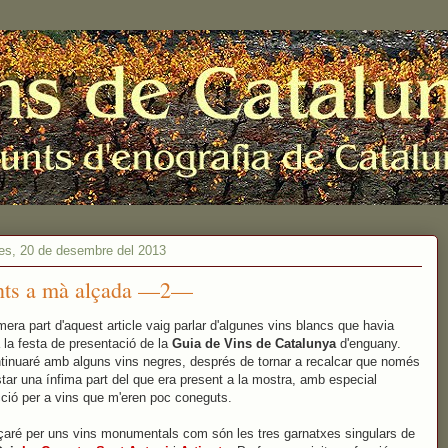
es, 20 de desembre del 2013
ts a mà alçada —2—
imera part d'aquest article vaig parlar d'algunes vins blancs que havia
a la festa de presentació de la
Guia de Vins de Catalunya
d'enguany.
tinuaré amb alguns vins negres, després de tornar a recalcar que només
star una ínfima part del que era present a la mostra, amb especial
cció per a vins que m'eren poc coneguts.
ré per uns vins monumentals com són les tres garnatxes singulars de