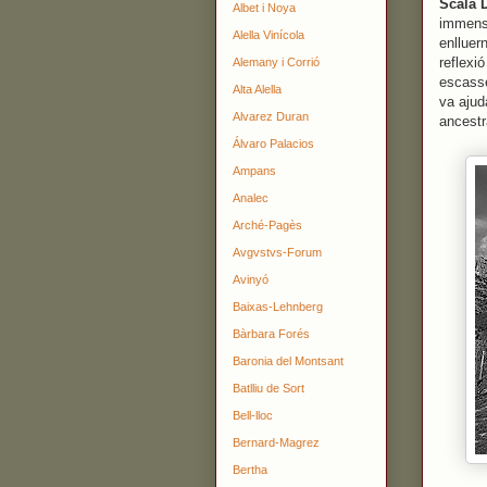
Scala 
Albet i Noya
immensi
Alella Vinícola
enlluer
reflexi
Alemany i Corrió
escass
Alta Alella
va ajud
Alvarez Duran
ancestr
Álvaro Palacios
Ampans
Analec
Arché-Pagès
Avgvstvs-Forum
Avinyó
Baixas-Lehnberg
Bàrbara Forés
Baronia del Montsant
Batlliu de Sort
Bell-lloc
Bernard-Magrez
Bertha