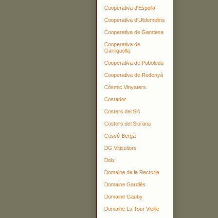
Cooperativa d'Espolla
Cooperativa d'Ulldemolins
Cooperativa de Gandesa
Cooperativa de
Garriguella
Cooperativa de Poboleda
Cooperativa de Rodonyà
Còsmic Vinyaters
Costador
Costers del Sió
Costers del Siurana
Cuscó-Berga
DG Viticultors
Doix
Domaine de la Rectorie
Domaine Gardiés
Domaine Gauby
Domaine La Tour Vieille