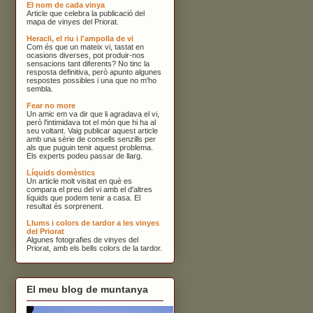
El nom de cada vinya
Article que celebra la publicació del
mapa de vinyes del Priorat.
Heracli, el riu i l'ampolla de vi
Com és que un mateix vi, tastat en
ocasions diverses, pot produir-nos
sensacions tant diferents? No tinc la
resposta definitiva, però apunto algunes
respostes possibles i una que no m'ho
sembla.
Fear no more
Un amic em va dir que li agradava el vi,
però l'intimidava tot el món que hi ha al
seu voltant. Vaig publicar aquest article
amb una sèrie de consells senzills per
als que puguin tenir aquest problema.
Els experts podeu passar de llarg.
Líquids domèstics
Un article molt visitat en què es
compara el preu del vi amb el d'altres
líquids que podem tenir a casa. El
resultat és sorprenent.
Llums i colors de tardor a les vinyes
del Priorat
Algunes fotografies de vinyes del
Priorat, amb els bells colors de la tardor.
El meu blog de muntanya