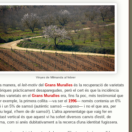
Vinyes de Milmanda al febrer
a manera, el
leit-motiv
del
Grans Muralles
és la recuperació de varietats
xériques pràcticament desaparegudes, però el cert és que la incidència
tes varietats en el
Grans Muralles
era, fins fa poc, més testimonial que
er exemple, la primera collita —va ser el
1996
— només contenia un 6%
ó i un 5% de samsó (autèntic samsó —suposo— i no el que ara, per
iu legal, n'hem de dir samsó!). L'altra aprenentatge que vaig fer en
tast vertical és que aquest vi ha sofert diversos canvis d'estil, de
ma, com si anés dubitativament a la recerca d'una identitat fugissera.