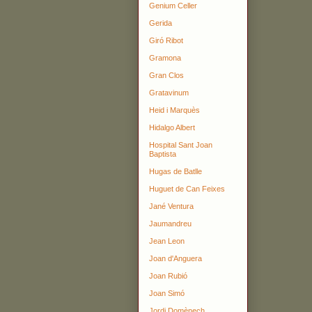
Genium Celler
Gerida
Giró Ribot
Gramona
Gran Clos
Gratavinum
Heid i Marquès
Hidalgo Albert
Hospital Sant Joan
Baptista
Hugas de Batlle
Huguet de Can Feixes
Jané Ventura
Jaumandreu
Jean Leon
Joan d'Anguera
Joan Rubió
Joan Simó
Jordi Domènech