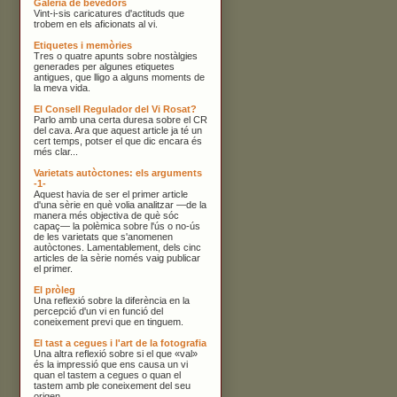
Galeria de bevedors
Vint-i-sis caricatures d'actituds que
trobem en els aficionats al vi.
Etiquetes i memòries
Tres o quatre apunts sobre nostàlgies
generades per algunes etiquetes
antigues, que lligo a alguns moments de
la meva vida.
El Consell Regulador del Vi Rosat?
Parlo amb una certa duresa sobre el CR
del cava. Ara que aquest article ja té un
cert temps, potser el que dic encara és
més clar...
Varietats autòctones: els arguments
-1-
Aquest havia de ser el primer article
d'una sèrie en què volia analitzar —de la
manera més objectiva de què sóc
capaç— la polèmica sobre l'ús o no-ús
de les varietats que s'anomenen
autòctones. Lamentablement, dels cinc
articles de la sèrie només vaig publicar
el primer.
El pròleg
Una reflexió sobre la diferència en la
percepció d'un vi en funció del
coneixement previ que en tinguem.
El tast a cegues i l'art de la fotografia
Una altra reflexió sobre si el que «val»
és la impressió que ens causa un vi
quan el tastem a cegues o quan el
tastem amb ple coneixement del seu
origen.