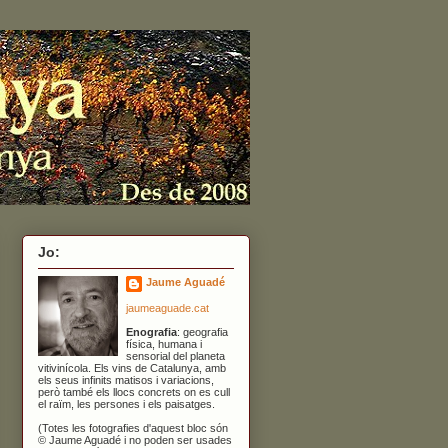
Jo:
Jaume Aguadé
jaumeaguade.cat
Enografia
: geografia
física, humana i
sensorial del planeta
vitivinícola. Els vins de Catalunya, amb
els seus infinits matisos i variacions,
però també els llocs concrets on es cull
el raïm, les persones i els paisatges.
(Totes les fotografies d'aquest bloc són
© Jaume Aguadé i no poden ser usades