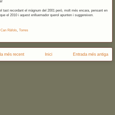
a!
el tast recordant el màgnum del 2001 però, molt més encara, pensant en
r que el 2010 i aquest enlluernador querol apunten i suggereixen.
:
Can Ràfols
,
Torres
da més recent
Inici
Entrada més antiga