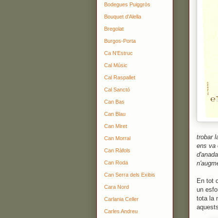
Bodegues Puiggròs
Bouquet d'Alella
Bregolat
Burgos-Porta
Ca N'Estruc
Cal Músic
Cal Raspallet
Cal Sanctó
Can Bas
Can Blau
Can Miret
trobar 
Can Morral
ens va 
Can Ràfols
d'anada
n'augme
Can Roda
Can Serra dels Exibis
En tot 
Cara Nord
un esfo
tota la 
Carlania Celler
aquests
Carles Andreu