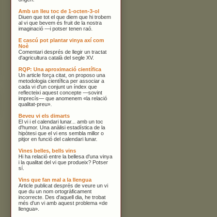
Amb un lleu toc de 1-octen-3-ol
Diuen que tot el que diem que hi trobem
al vi que bevem és fruit de la nostra
imaginació —i potser tenen raó.
E cascú pot plantar vinya axí com
Noè
Comentari després de llegir un tractat
d'agricultura català del segle XV.
RQP: Una aproximació científica
Un article força citat, on proposo una
metodologia científica per associar a
cada vi d'un conjunt un índex que
reflecteixi aquest concepte —sovint
imprecís— que anomenem «la relació
qualitat-preu».
Beveu vi els dimarts
El vi i el calendari lunar... amb un toc
d'humor. Una anàlisi estadística de la
hipòtesi que el vi ens sembla millor o
pitjor en funció del calendari lunar.
Vines belles, bells vins
Hi ha relació entre la bellesa d'una vinya
i la qualitat del vi que produeix? Potser
sí.
Vins que fan mal a la llengua
Article publicat després de veure un vi
que du un nom ortogràficament
incorrecte. Des d'aquell dia, he trobat
més d'un vi amb aquest problema «de
llengua».