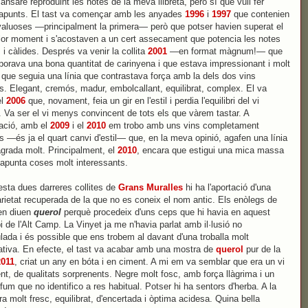
ansaré reproduint les notes de la meva llibreta, però sí que vull fer
apunts. El tast va començar amb les anyades
1996
i
1997
que contenien
aluoses —principalment la primera— però que potser havien superat el
lor moment i s'acostaven a un cert assecament que potencia les notes
 i càlides. Després va venir la collita
2001
—en format màgnum!— que
rporava una bona quantitat de carinyena i que estava impressionant i molt
i que seguia una línia que contrastava força amb la dels dos vins
rs. Elegant, cremós, madur, embolcallant, equilibrat, complex. El va
el
2006
que, novament, feia un gir en l'estil i perdia l'equilibri del vi
r. Va ser el vi menys convincent de tots els que vàrem tastar. A
ació, amb el
2009
i el
2010
em trobo amb uns vins completament
ts —és ja el quart canvi d'estil— que, en la meva opinió, agafen una línia
grada molt. Principalment, el
2010
, encara que estigui una mica massa
 apunta coses molt interessants.
sta dues darreres collites de
Grans Muralles
hi ha l'aportació d'una
rietat recuperada de la que no es coneix el nom antic. Els enòlegs de
en diuen
querol
perquè procedeix d'uns ceps que hi havia en aquest
i de l'Alt Camp. La Vinyet ja me n'havia parlat amb il·lusió no
lada i és possible que ens trobem al davant d'una troballa molt
cativa. En efecte, el tast va acabar amb una mostra de
querol
pur de la
2011
, criat un any en bóta i en ciment. A mi em va semblar que era un vi
ent, de qualitats sorprenents. Negre molt fosc, amb força llàgrima i un
rfum que no identifico a res habitual. Potser hi ha sentors d'herba. A la
ra molt fresc, equilibrat, d'encertada i òptima acidesa. Quina bella