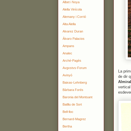
Albet i Noya
Alella Vinícola
Alemany i Corrió
Alta Alella
Alvarez Duran
Álvaro Palacios
Ampans
Analec
Arché-Pagès
Avgvstvs-Forum
La prim
Avinyó
de dir 
Almiral
Baixas-Lehnberg
vertica
Bàrbara Forés
esdeven
Baronia del Montsant
Batlliu de Sort
Bell-lloc
Bernard-Magrez
Bertha