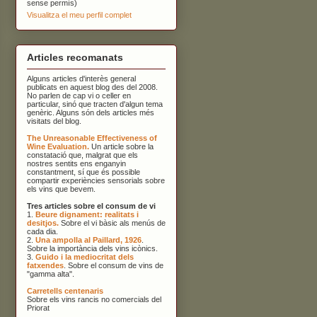
sense permís)
Visualitza el meu perfil complet
Articles recomanats
Alguns articles d'interès general
publicats en aquest blog des del 2008.
No parlen de cap vi o celler en
particular, sinó que tracten d'algun tema
genèric. Alguns són dels articles més
visitats del blog.
The Unreasonable Effectiveness of
Wine Evaluation.
Un article sobre la
constatació que, malgrat que els
nostres sentits ens enganyin
constantment, sí que és possible
compartir experiències sensorials sobre
els vins que bevem.
Tres articles sobre el consum de vi
1.
Beure dignament: realitats i
desitjos.
Sobre el vi bàsic als menús de
cada dia.
2.
Una ampolla al Paillard, 1926
.
Sobre la importància dels vins icònics.
3.
Guido i la mediocritat dels
fatxendes
. Sobre el consum de vins de
"gamma alta".
Carretells centenaris
Sobre els vins rancis no comercials del
Priorat