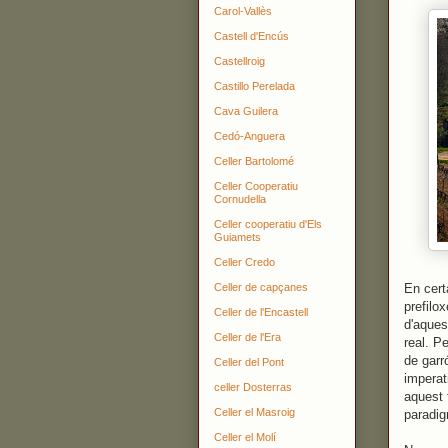
Carol-Vallès
Castell d'Encús
Castellroig
Castillo Perelada
Cava Guilera
Cedó-Anguera
Celler Bartolomé
Celler Cooperatiu
Cornudella
Celler cooperatiu d'Els
Guiamets
Celler Credo
Celler de capçanes
En cert
prefilo
Celler de l'Encastell
d'aques
Celler de l'Era
real. P
de garr
Celler del Pont
imperat
celler Dosterras
aquest 
Celler el Masroig
paradig
Celler el Molí