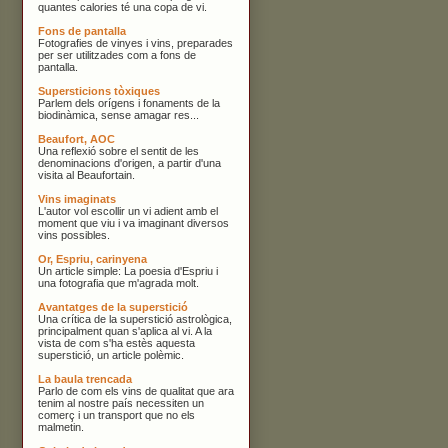
quantes calories té una copa de vi.
Fons de pantalla
Fotografies de vinyes i vins, preparades
per ser utilitzades com a fons de
pantalla.
Supersticions tòxiques
Parlem dels orígens i fonaments de la
biodinàmica, sense amagar res...
Beaufort, AOC
Una reflexió sobre el sentit de les
denominacions d'origen, a partir d'una
visita al Beaufortain.
Vins imaginats
L'autor vol escollir un vi adient amb el
moment que viu i va imaginant diversos
vins possibles.
Or, Espriu, carinyena
Un article simple: La poesia d'Espriu i
una fotografia que m'agrada molt.
Avantatges de la superstició
Una crítica de la superstició astrològica,
principalment quan s'aplica al vi. A la
vista de com s'ha estès aquesta
superstició, un article polèmic.
La baula trencada
Parlo de com els vins de qualitat que ara
tenim al nostre país necessiten un
comerç i un transport que no els
malmetin.