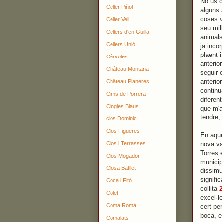
No us c
Celler Piñol
alguns 
coses v
Celler Vell
seu mil
Cellers d'en Guilla
animals
Cellers Unió
ja inco
plaent 
Cérvoles
anterio
Château Montana
seguir 
anterio
Château Planères
continu
Cims de Porrera
diferen
Cingles Blaus
que m'a
tendre,
clos Dominic
Clos Figueres
En aque
Clos i Terrasses
nova va
Torres 
Clos Mogador
municip
Closa Batllet
dissimu
signifi
Coca i Fitó
collita
Colet
excel·l
Coma Romà
cert pe
boca, e
Comalats