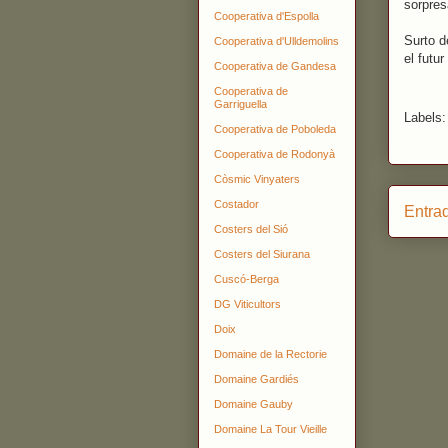
sorpres
Cooperativa d'Espolla
Surto d
Cooperativa d'Ulldemolins
el futu
Cooperativa de Gandesa
Cooperativa de
Garriguella
Labels
Cooperativa de Poboleda
Cooperativa de Rodonyà
Còsmic Vinyaters
Costador
Entra
Costers del Sió
Costers del Siurana
Cuscó-Berga
DG Viticultors
Doix
Domaine de la Rectorie
Domaine Gardiés
Domaine Gauby
Domaine La Tour Vieille