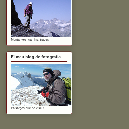
Muntanyes, camins, traces
El meu blog de fotografia
Paisatges que he viscut