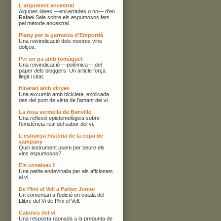
L'argument ancestral
Algunes idees —encertades o no— d'en
Rafael Sala sobre els espumosos fets
pel mètode ancestral.
Plany per la garnatxa d'Empordà
Una reivindicació dels nostres vins
dolços.
Per un pa amb tomàquet
Una reivindicació —polèmica— del
paper dels bloggers. Un article força
llegit i citat.
Itinerari amb vinyes
Una excursió amb bicicleta, explicada
des del punt de vista de l'amant del vi.
La rosa vermella de Banville
Una reflexió epistemològica sobre
l'existència real del sabor del vi.
L'estranya història de la copa de
xampany
Quin instrument usem per beure els
vins espumosos?
Els coneixeu?
Una petita endevinalla per als aficionats
al vi.
De Plini el Vell a Parker Junior
Un comentari a l'edició en català del
Llibre del Vi de Plini el Vell.
Calories del vi
Una resposta raonada a la pregunta de