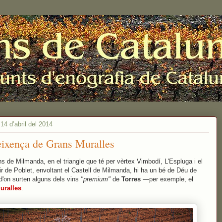
 14 d’abril del 2014
ixença de Grans Muralles
ns de Milmanda, en el triangle que té per vèrtex Vimbodí, L'Espluga i el
r de Poblet, envoltant el Castell de Milmanda, hi ha un bé de Déu de
d'on surten alguns dels vins
"premium"
de
Torres
—per exemple, el
uralles
.