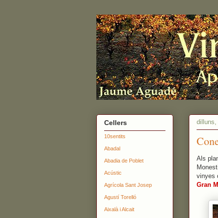
dilluns,
Cellers
10sentits
Cone
Abadal
Als pla
Abadia de Poblet
Monesti
Acústic
vinyes 
Gran M
Agrícola Sant Josep
Agustí Torelló
Aixalà i Alcait