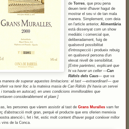
de
Torres
, que prou pena
deuen tenir d'haver hagut de
mostrar el seu vi de tan mala
manera. Simplement, com deia
en l'article anterior,
Alimentària
està dissenyat com un show
mediàtic i comercial que,
deliberadament, fuig de
qualsevol possibilitat
d'introspecció i produeix rebuig
en qualsevol persona d'un
elevat nivell de sensibilitat.
[Entre parèntesi, explicaré que
hi va haver un celler —
Can
Ràfols dels Caus
— que va
la manera de superar aquestes limitacions: el tast —extraordinari!— que
oferir va tenir lloc a la mateixa masia de Can Ràfols (hi havia un servei
 i tornada en autocar), en unes condicions immillorables que
ntaven considerablement el plaer.]
cas, les persones que vàrem assistir al tast de
Grans Muralles
vam fer
rç d'abstracció molt gran, perquè el producte que ens oferien mereixia
nostra atenció i, fet i fet, estic molt content d'haver pogut conèixer millor
 vins de la Conca.