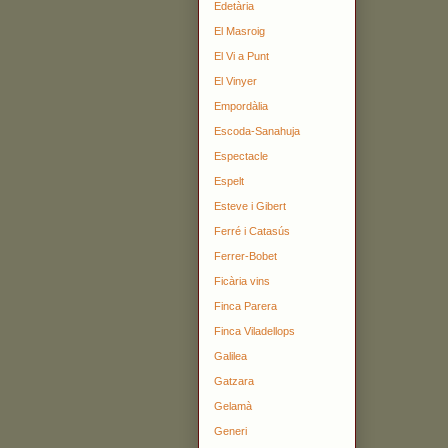
Edetària
El Masroig
El Vi a Punt
El Vinyer
Empordàlia
Escoda-Sanahuja
Espectacle
Espelt
Esteve i Gibert
Ferré i Catasús
Ferrer-Bobet
Ficària vins
Finca Parera
Finca Viladellops
Galilea
Gatzara
Gelamà
Generi