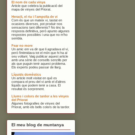
El nom de cada vinya
Article que celebra la publicació del
mapa de vinyes del Priorat.
Heracli, el riu i l'ampolla de vi
Com és que un mateix vi, tastat en
ocasions diverses, pot produir-nos
sensacions tant diferents? No tinc la
resposta definitiva, però apunto algunes
respostes possibles i una que no m'ho
sembla.
Fear no more
Un amic em va dir que li agradava el vi,
però l'intimidava tot el món que hi ha al
seu voltant. Vaig publicar aquest article
amb una sèrie de consells senzills per
als que puguin tenir aquest problema.
Els experts podeu passar de llarg.
Líquids domèstics
Un article molt visitat en què es
compara el preu del vi amb el d'altres
líquids que podem tenir a casa. El
resultat és sorprenent.
Llums i colors de tardor a les vinyes
del Priorat
Algunes fotografies de vinyes del
Priorat, amb els bells colors de la tardor.
El meu blog de muntanya