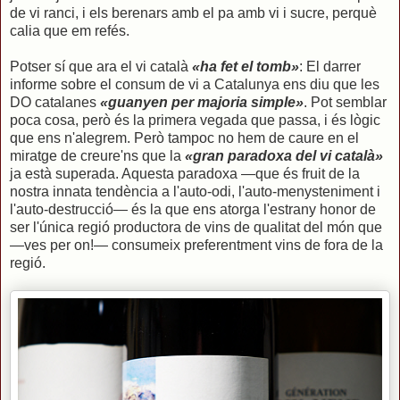
de vi ranci, i els berenars amb el pa amb vi i sucre, perquè
calia que em refés.
Potser sí que ara el vi català
«ha fet el tomb»
: El darrer
informe sobre el consum de vi a Catalunya ens diu que les
DO catalanes
«guanyen per majoria simple»
. Pot semblar
poca cosa, però és la primera vegada que passa, i és lògic
que ens n'alegrem. Però tampoc no hem de caure en el
miratge de creure'ns que la
«gran paradoxa del vi català»
ja està superada. Aquesta paradoxa —que és fruit de la
nostra innata tendència a l'auto-odi, l'auto-menysteniment i
l'auto-destrucció— és la que ens atorga l'estrany honor de
ser l'única regió productora de vins de qualitat del món que
—ves per on!— consumeix preferentment vins de fora de la
regió.