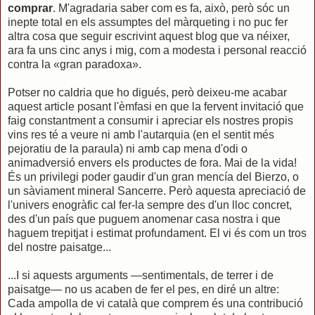
comprar
. M'agradaria saber com es fa, això, però sóc un
inepte total en els assumptes del màrqueting i no puc fer
altra cosa que seguir escrivint aquest blog que va néixer,
ara fa uns cinc anys i mig, com a modesta i personal reacció
contra la «gran paradoxa».
Potser no caldria que ho digués, però deixeu-me acabar
aquest article posant l'èmfasi en que la fervent invitació que
faig constantment a consumir i apreciar els nostres propis
vins res té a veure ni amb l'autarquia (en el sentit més
pejoratiu de la paraula) ni amb cap mena d'odi o
animadversió envers els productes de fora. Mai de la vida!
És un privilegi poder gaudir d'un gran mencía del Bierzo, o
un sàviament mineral Sancerre. Però aquesta apreciació de
l'univers enogràfic cal fer-la sempre des d'un lloc concret,
des d'un país que puguem anomenar casa nostra i que
haguem trepitjat i estimat profundament. El vi és com un tros
del nostre paisatge...
...I si aquests arguments —sentimentals, de terrer i de
paisatge— no us acaben de fer el pes, en diré un altre:
Cada ampolla de vi català que comprem és una contribució