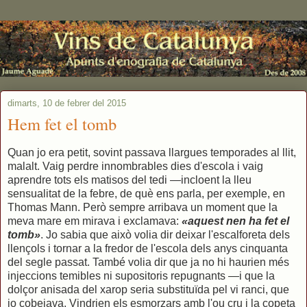
dimarts, 10 de febrer del 2015
Hem fet el tomb
Quan jo era petit, sovint passava llargues temporades al llit,
malalt. Vaig perdre innombrables dies d'escola i vaig
aprendre tots els matisos del tedi —incloent la lleu
sensualitat de la febre, de què ens parla, per exemple, en
Thomas Mann. Però sempre arribava un moment que la
meva mare em mirava i exclamava:
«aquest nen ha fet el
tomb»
. Jo sabia que això volia dir deixar l'escalforeta dels
llençols i tornar a la fredor de l'escola dels anys cinquanta
del segle passat. També volia dir que ja no hi haurien més
injeccions temibles ni supositoris repugnants —i que la
dolçor anisada del xarop seria substituïda pel vi ranci, que
jo cobejava. Vindrien els esmorzars amb l'ou cru i la copeta