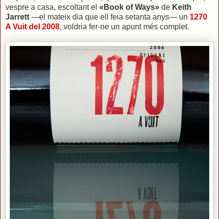
vespre a casa, escoltant el
«Book of Ways»
de
Keith
Jarrett
—el mateix dia que ell feia setanta anys— un
1270
A Vuit del 2008
, voldria fer-ne un apunt més complet.