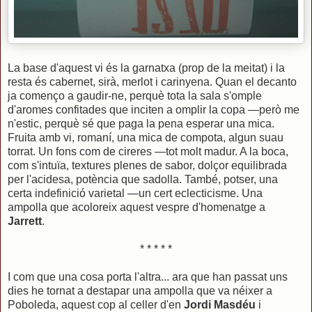
La base d'aquest vi és la garnatxa (prop de la meitat) i la
resta és cabernet, sirà, merlot i carinyena. Quan el decanto
ja començo a gaudir-ne, perquè tota la sala s'omple
d'aromes confitades que inciten a omplir la copa —però me
n'estic, perquè sé que paga la pena esperar una mica.
Fruita amb vi, romaní, una mica de compota, algun suau
torrat. Un fons com de cireres —tot molt madur. A la boca,
com s'intuïa, textures plenes de sabor, dolçor equilibrada
per l'acidesa, potència que sadolla. També, potser, una
certa indefinició varietal —un cert eclecticisme. Una
ampolla que acoloreix aquest vespre d'homenatge a
Jarrett
.
* * * * *
I com que una cosa porta l'altra... ara que han passat uns
dies he tornat a destapar una ampolla que va néixer a
Poboleda, aquest cop al celler d'en
Jordi Masdéu
i