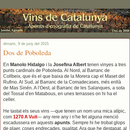
dimarts, 9 de juny del 2015
Dos de Poboleda
En
Manolo Hidalgo
i la
Josefina Albert
tenen vinyes a tres
punts cardinals de Poboleda. Al Nord, al Barranc de
Collbeix, que és el que baixa de la Morera cap el Maset del
Rufino. Al Sud, al Barranc de la Comadecases, més enllà
de Mas Sinén. A l'Oest, al Barranc de les Salanques, a sota
del Tossal d'en Matabous, en unes terrasses on hi ha el
celler.
He tastat els seus vins —que tenen un nom una mica atípic,
com
1270 A Vuit
— any rere any i n'he fet alguna menció
escadussera en aquests
apunts
. Sempre hi he trobat glops
de plaer, coses endreçades, qualitat. Ara que he destapat, al