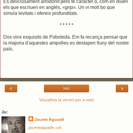
És deliciosament arrodonit però té caràcter o, com en diuen
els que escriuen en anglès,
«grip»
. Un vi molt bo que
simula levitats i ofereix profunditats.
* * * * *
Dos vins exquisits de Poboleda. Em fa recança pensar que
la majoria d'aquestes ampolles es destapen lluny del nostre
país.
‹
›
Inici
Visualitza la versió per a web
Jo:
Jaume Aguadé
jaumeaguade.cat