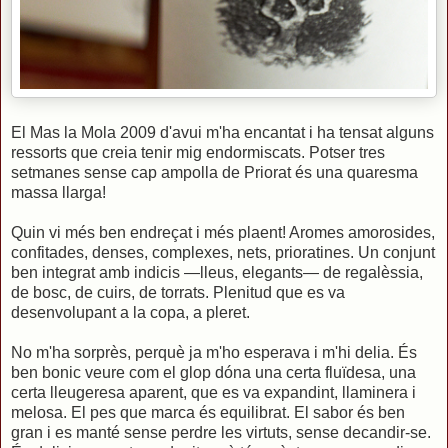
El Mas la Mola 2009 d'avui m'ha encantat i ha tensat alguns
ressorts que creia tenir mig endormiscats. Potser tres
setmanes sense cap ampolla de Priorat és una quaresma
massa llarga!
Quin vi més ben endreçat i més plaent! Aromes amorosides,
confitades, denses, complexes, nets, prioratines. Un conjunt
ben integrat amb indicis —lleus, elegants— de regalèssia,
de bosc, de cuirs, de torrats. Plenitud que es va
desenvolupant a la copa, a pleret.
No m'ha sorprès, perquè ja m'ho esperava i m'hi delia. És
ben bonic veure com el glop dóna una certa fluïdesa, una
certa lleugeresa aparent, que es va expandint, llaminera i
melosa. El pes que marca és equilibrat. El sabor és ben
gran i es manté sense perdre les virtuts, sense decandir-se.