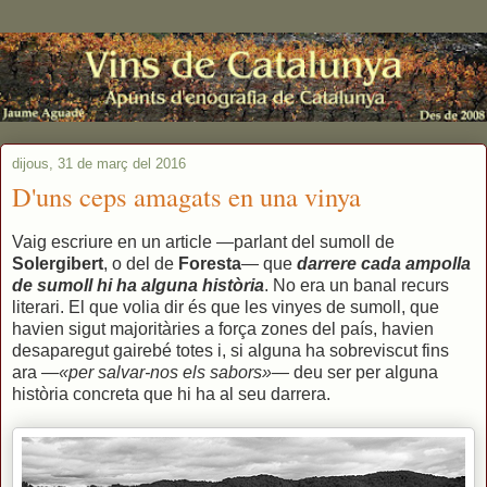
dijous, 31 de març del 2016
D'uns ceps amagats en una vinya
Vaig escriure en un article —parlant del sumoll de
Solergibert
, o del de
Foresta
— que
darrere cada ampolla
de sumoll hi ha alguna història
. No era un banal recurs
literari. El que volia dir és que les vinyes de sumoll, que
havien sigut majoritàries a força zones del país, havien
desaparegut gairebé totes i, si alguna ha sobreviscut fins
ara —
«per salvar-nos els sabors»
— deu ser per alguna
història concreta que hi ha al seu darrera.