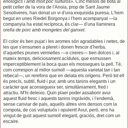
enològics i amb molt poc sulfurós»
. Cinc mesos de bóta al
petit celler de la vora de l'Anoia, prop de Sant Jaume
Sesoliveres, han donat un vi d'una exquisida puresa. L'hem
begut en unes Riedel Borgonya i l'hem acompanyat —la
companyia ha estat recíproca, és clar— d'una llaminera
orella de porc amb mongetes del ganxet
.
El color és ben pujat i les aromes són agradables i netes, de
les que s'ensumen a pleret i donen frescor d'herba,
d'aquelles prunes vermelles —o cireres— ben dolces i, al
mateix temps, deliciosament acídules, que esmussen
imperceptiblement la boca quan els mossegues la pell. Té,
com correspon al millor sumoll —aquesta varietat tan i tan
rebeca!—, un rerefons que en delata els orígens. Però tot ell
és precís, subtil, fluid i pur, amb uns tanins elegants i un
caràcter que aconsegueix ser, simultàniament, fred i
atractiu. M'hi deleixo. Quin plaer poder assaborir avui
aquest fluid fresc i aquests tanins ingràvids, i l'endemà,
sense canviar de país, aquells altres vins densos com la
compota, de cos voluptuós i opulent! Avui, però, ens ha
vingut de gust aquest sumoll elegant, graciós, dret com un
escaire.