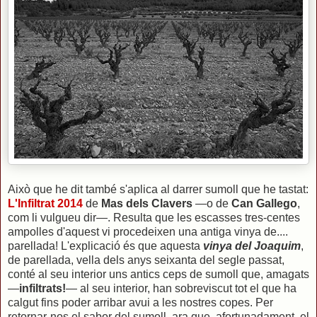
Això que he dit també s'aplica al darrer sumoll que he tastat:
L'Infiltrat 2014
de
Mas dels Clavers
—o de
Can Gallego
,
com li vulgueu dir—. Resulta que les escasses tres-centes
ampolles d'aquest vi procedeixen una antiga vinya de....
parellada! L'explicació és que aquesta
vinya del Joaquim
,
de parellada, vella dels anys seixanta del segle passat,
conté al seu interior uns antics ceps de sumoll que, amagats
—
infiltrats!
— al seu interior, han sobreviscut tot el que ha
calgut fins poder arribar avui a les nostres copes. Per
retornar-nos el sabor del sumoll, ara que, afortunadament, el