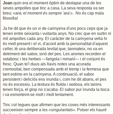
Joan
quin era el moment òptim de destapar una de les
seves ampolles que tinc a casa. La seva resposta va ser
breu:
«ara; el moment és sempre 'ara'»
. No és cap mala
filosofia!
Ja he dit que és un vi de carinyena d'uns pocs ceps que ja
tenen entre seixanta i vuitanta anys. No crec que en surtin ni
mil ampolles cada any. El caràcter de la carinyena vella hi
és molt present i el vi, d'acord amb la personalitat d'aquest
celler, té una deliberada levitat que, tanmateix, no va en
detriment del sabor, sinó del pes. Les aromes recorden el
sotabosc i les herbes —farigola i romaní— i el conjunt és
fresc. Quan te'l duus als llavis notes una acurada
cremositat, ben compensada amb el tremp i la fermesa que
tant estimo en la carinyena. A continuació, el sabor
persistent i deliciós ens inunda i, com he dit abans, el pes
no és excessiu. La textura és fluïda i sedosa, els tanins
tenen força, el glop no s'acaba. El sabor pur inunda la boca
i va esmorteint-se molt i molt lentament.
Tinc col·legues que afirmen que les coses més interessants
succeeixen sempre a les
«singularitats»
. Potser els hauré