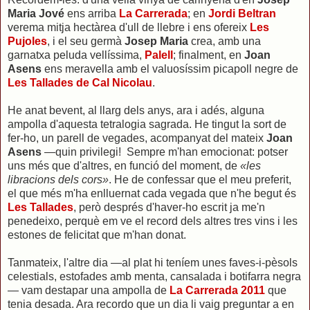
Maria Jové
ens arriba
La Carrerada
; en
Jordi Beltran
verema mitja hectàrea d'ull de llebre i ens ofereix
Les
Pujoles
, i el seu germà
Josep Maria
crea, amb una
garnatxa peluda vellíssima,
Palell
; finalment, en
Joan
Asens
ens meravella amb el valuosíssim picapoll negre de
Les Tallades de Cal Nicolau
.
He anat bevent, al llarg dels anys, ara i adés, alguna
ampolla d'aquesta tetralogia sagrada. He tingut la sort de
fer-ho, un parell de vegades, acompanyat del mateix
Joan
Asens
—quin privilegi! Sempre m'han emocionat: potser
uns més que d'altres, en funció del moment, de
«les
libracions dels cors»
. He de confessar que el meu preferit,
el que més m'ha enlluernat cada vegada que n'he begut és
Les Tallades
, però després d'haver-ho escrit ja me'n
penedeixo, perquè em ve el record dels altres tres vins i les
estones de felicitat que m'han donat.
Tanmateix, l'altre dia —al plat hi teníem unes faves-i-pèsols
celestials, estofades amb menta, cansalada i botifarra negra
— vam destapar una ampolla de
La Carrerada 2011
que
tenia desada. Ara recordo que un dia li vaig preguntar a en