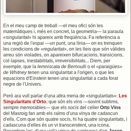
En el meu camp de treball —el meu ofici són les
matemàtiques i, més en concret, la geometria— la paraula
«singularitat»
hi apareix amb freqüència. Fa referència a
una regió de l'espai —un punt, una línia— on es trenquen
les condicions de
«regularitat»
, on les lleis que són vàlides
arreu són violades, on apareixen bifurcacions, transicions,
col·lapses, inestabilitats, irreversibilitats... Diem, per
exemple, que la
lemniscata de Bernoulli
o el
«paraigües»
de Whitney
tenen una singularitat a l'origen, o que les
equacions d'Einstein tenen una singularitat a cada forat
negre de l'Univers.
Però ara vull parlar d'una altra mena de «singularitats»:
Les
Singularitats d'Orto
, que són els vins —sovint sublims,
sempre memorables— que els socis del celler
Orto Vins
del Masroig fan amb els raïms d'una vinya de cadascun
d'ells. Com que són quatre socis, hi ha quatre singularitats, i
cadascuna d'elles és un vi transcendent, una icona.
Recordem-les: d'una vella vinya de carinyena d'en
Josep