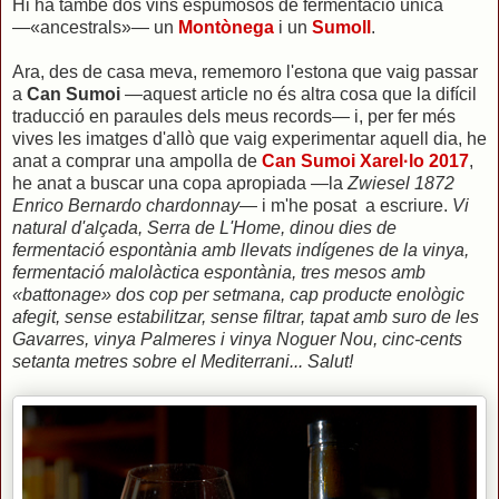
Hi ha també dos vins espumosos de fermentació única
—«ancestrals»— un
Montònega
i un
Sumoll
.
Ara, des de casa meva, rememoro l'estona que vaig passar
a
Can Sumoi
—aquest article no és altra cosa que la difícil
traducció en paraules dels meus records— i, per fer més
vives les imatges d'allò que vaig experimentar aquell dia, he
anat a comprar una ampolla de
Can Sumoi Xarel·lo 2017
,
he anat a buscar una copa apropiada —la
Zwiesel 1872
Enrico Bernardo chardonnay
— i m'he posat a escriure.
Vi
natural d'alçada, Serra de L'Home, dinou dies de
fermentació espontània amb llevats indígenes de la vinya,
fermentació malolàctica espontània, tres mesos amb
«battonage» dos cop per setmana, cap producte enològic
afegit, sense estabilitzar, sense filtrar, tapat amb suro de les
Gavarres, vinya Palmeres i vinya Noguer Nou, cinc-cents
setanta metres sobre el Mediterrani... Salut!