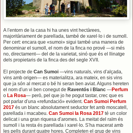
A l'entorn de la casa hi ha unes vint hectàrees,
majoritàriament de parellada, també de xarel·lo i de sumoll.
Per cert: encara que «sumoi» sigui també una manera de
denominar el sumoll, el nom de la finca no prové —si més
no, directament— del de la varietat, sinó que és el llinatge
dels propietaris de la finca des del segle XVII.
El projecte de
Can Sumoi
—vins naturals, vins d'alçada,
vins amb origen— es materialitza, ara mateix, en sis vins
que ja són al mercat o bé hi seran ben aviat. Alguns hereten
el nom d'un vi ben conegut de
Raventós i Blanc
—
Perfum
o
La Rosa
— però, pel que jo he pogut tastar, crec que es
pot parlar d'una «refundació» evident.
Can Sumoi Perfum
2017
és un blanc absolutament seductor fet amb moscatell,
parellada i macabeu.
Can Sumoi la Rosa 2017
té un color
delicat i una gran riquesa d'aromes. La meitat del raïm és
sumoll i la resta és parellada i xarel·lo. S'ha macerat amb
les pells durant quatre hores. Completen el grup de vins