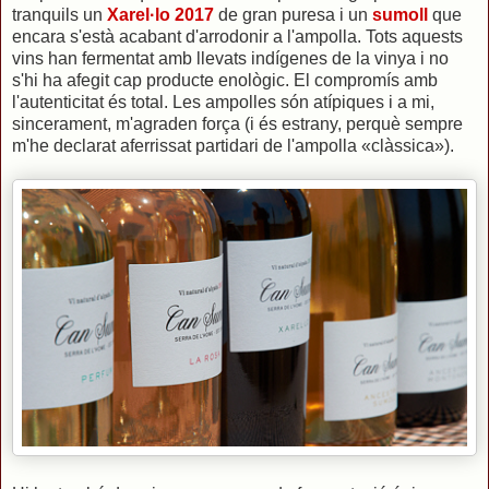
tranquils un
Xarel·lo 2017
de gran puresa i un
sumoll
que
encara s'està acabant d'arrodonir a l'ampolla. Tots aquests
vins han fermentat amb llevats indígenes de la vinya i no
s'hi ha afegit cap producte enològic. El compromís amb
l'autenticitat és total. Les ampolles són atípiques i a mi,
sincerament, m'agraden força (i és estrany, perquè sempre
m'he declarat aferrissat partidari de l'ampolla «clàssica»).