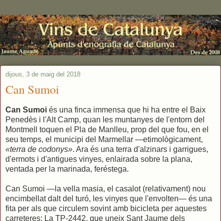
dijous, 3 de maig del 2018
Can Sumoi
Can Sumoi
és una finca immensa que hi ha entre el Baix
Penedès i l'Alt Camp, quan les muntanyes de l'entorn del
Montmell toquen el Pla de Manlleu, prop del que fou, en el
seu temps, el municipi del Marmellar —etimològicament,
«terra de codonys»
. Ara és una terra d'alzinars i garrigues,
d'ermots i d'antigues vinyes, enlairada sobre la plana,
ventada per la marinada, feréstega.
Can Sumoi —la vella masia, el casalot (relativament) nou
encimbellat dalt del turó, les vinyes que l'envolten— és una
fita per als que circulem sovint amb bicicleta per aquestes
carreteres: La TP-2442, que uneix Sant Jaume dels