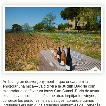
Amb un gran desvergonyiment —que encara em fa
enrojolar una mica— vaig dir-li a la
Judith Baldris
com
m'agradaria conèixer «a fons» Can Sumoi. Parlo de tastar
els seus vins i de molt més que això: trepitjar les vinyes,
conèixer les persones i els paisatges, aprendre quines
inquietuds els han dut a aquestes muntanyes del Penedès,