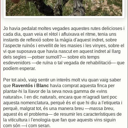
Jo havia pedalat moltes vegades aquestes rutes delicioses i
cada dia, quan veia el rètol i afluixava el ritme, tenia uns
instants de reflexió sobre la màgia d'aquest indret, sobre
l'aspecte ruïnós i envellit de les masies i les vinyes, sobre el
vi que suposava que havia nascut en aquest indret al llarg
dels segles —potser sumoll?— sobre els temps
esdevenidors —de ruïna o tal vegada de rehabilitació— que
podíem esperar.
Per tot això, vaig sentir un interès molt viu quan vaig saber
que
Raventós i Blanc
havia comprat aquesta finca per
plantar-hi la llavor de la seva nova gamma de «vins
naturals». I en dic
naturals
, encara que m'agradi tant poc
aquesta nomenclatura, perquè és el que hi diu a l'etiqueta i
perquè, malgrat tot, és una manera breu —
massa breu
,
aquest és el problema— de resumir les característiques de
la viticultura i l'enologia que fan que aquests vins siguin
com són —i com seran.