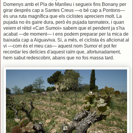
Domenys amb el Pla de Manlleu i segueix fins Bonany per
girar després cap a Santes Creus —o bé cap a Pontons—
és una ruta magnífica que els ciclistes apreciem molt. La
pujada no és gaire dura, però és pujada tanmateix, i quan
veiem el rètol «Can Sumoi» sabem que el pendent ja s'ha
acabat —de moment— i ens podem preparar per la mica de
baixada cap a Aiguaviva. Si, a més, el ciclista és aficionat al
vi —com és el meu cas— aquest nom
Sumoi
el pot fer
recordar les delícies d'aquest raïm que, afortunadament,
hem sabut redescobrir, abans que no fos massa tard.