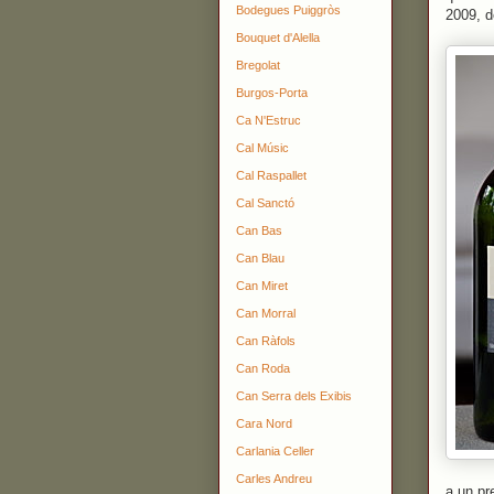
Bodegues Puiggròs
2009, d
Bouquet d'Alella
Bregolat
Burgos-Porta
Ca N'Estruc
Cal Músic
Cal Raspallet
Cal Sanctó
Can Bas
Can Blau
Can Miret
Can Morral
Can Ràfols
Can Roda
Can Serra dels Exibis
Cara Nord
Carlania Celler
Carles Andreu
a un pr