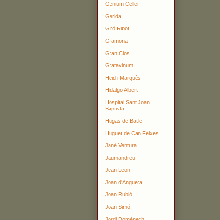
Genium Celler
Gerida
Giró Ribot
Gramona
Gran Clos
Gratavinum
Heid i Marquès
Hidalgo Albert
Hospital Sant Joan
Baptista
Hugas de Batlle
Huguet de Can Feixes
Jané Ventura
Jaumandreu
Jean Leon
Joan d'Anguera
Joan Rubió
Joan Simó
Jordi Domènech