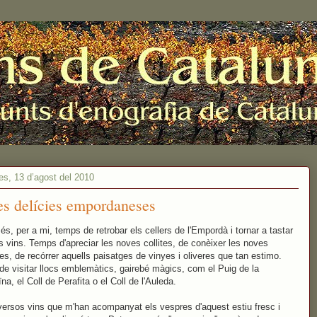
es, 13 d’agost del 2010
tes delícies empordaneses
 és, per a mi, temps de retrobar els cellers de l'Empordà i tornar a tastar
s vins. Temps d'apreciar les noves collites, de conèixer les noves
es, de recórrer aquells paisatges de vinyes i oliveres que tan estimo.
e visitar llocs emblemàtics, gairebé màgics, com el Puig de la
na, el Coll de Perafita o el Coll de l'Auleda.
versos vins que m'han acompanyat els vespres d'aquest estiu fresc i