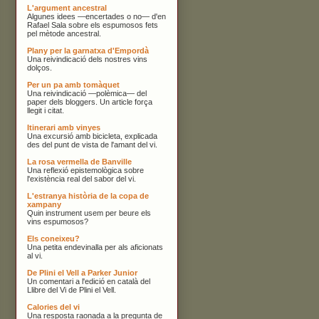
L'argument ancestral
Algunes idees —encertades o no— d'en
Rafael Sala sobre els espumosos fets
pel mètode ancestral.
Plany per la garnatxa d'Empordà
Una reivindicació dels nostres vins
dolços.
Per un pa amb tomàquet
Una reivindicació —polèmica— del
paper dels bloggers. Un article força
llegit i citat.
Itinerari amb vinyes
Una excursió amb bicicleta, explicada
des del punt de vista de l'amant del vi.
La rosa vermella de Banville
Una reflexió epistemològica sobre
l'existència real del sabor del vi.
L'estranya història de la copa de
xampany
Quin instrument usem per beure els
vins espumosos?
Els coneixeu?
Una petita endevinalla per als aficionats
al vi.
De Plini el Vell a Parker Junior
Un comentari a l'edició en català del
Llibre del Vi de Plini el Vell.
Calories del vi
Una resposta raonada a la pregunta de