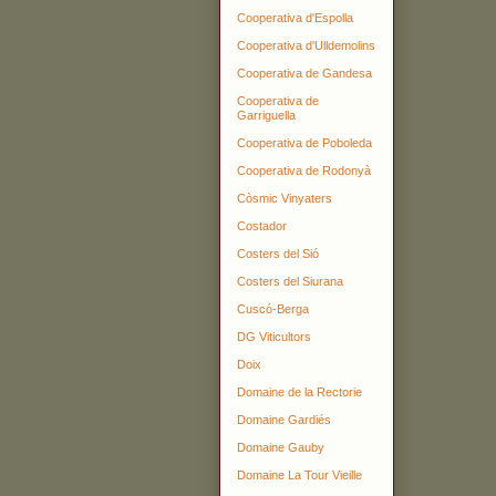
Cooperativa d'Espolla
Cooperativa d'Ulldemolins
Cooperativa de Gandesa
Cooperativa de
Garriguella
Cooperativa de Poboleda
Cooperativa de Rodonyà
Còsmic Vinyaters
Costador
Costers del Sió
Costers del Siurana
Cuscó-Berga
DG Viticultors
Doix
Domaine de la Rectorie
Domaine Gardiés
Domaine Gauby
Domaine La Tour Vieille