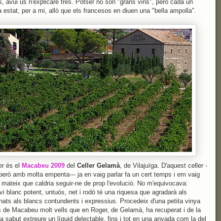
s, avui us n'explicaré tres. Potser no són "grans vins", però cada un
ha estat, per a mi, allò que els francesos en diuen una "bella ampolla".
er és el
Macabeu 2009
del
Celler Gelamà
, de Vilajuïga. D'aquest celler -
, però amb molta empenta--- ja en vaig parlar fa un cert temps i em vaig
i mateix que caldria seguir-ne de prop l'evolució. No m'equivocava:
vi blanc potent, untuós, net i rodó té una riquesa que agradarà als
nats als blancs contundents i expressius. Procedeix d'una petita vinya
 de Macabeu molt vells que en Roger, de Gelamà, ha recuperat i de la
ha sabut extreure un líquid delectable, fins i tot en una anyada com la del