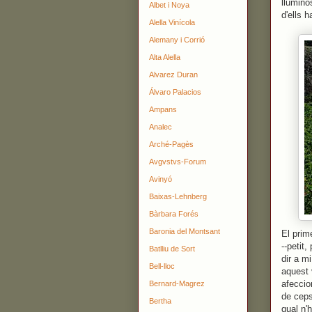
lluminó
Albet i Noya
d'ells 
Alella Vinícola
Alemany i Corrió
Alta Alella
Alvarez Duran
Álvaro Palacios
Ampans
Analec
Arché-Pagès
Avgvstvs-Forum
Avinyó
Baixas-Lehnberg
Bàrbara Forés
Baronia del Montsant
El prim
--petit
Batlliu de Sort
dir a m
Bell-lloc
aquest 
afeccio
Bernard-Magrez
de ceps
Bertha
qual n'