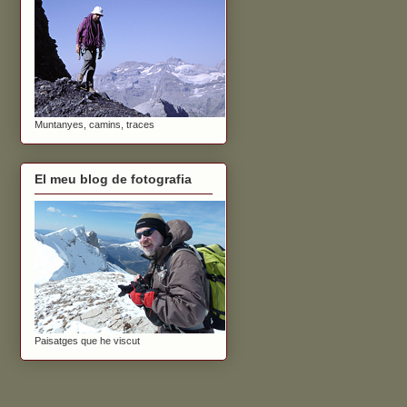
Muntanyes, camins, traces
El meu blog de fotografia
Paisatges que he viscut