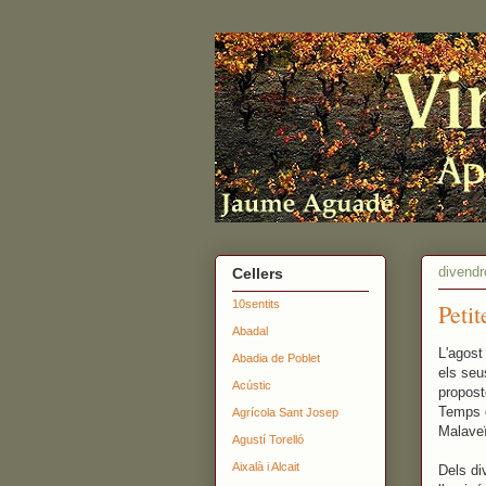
divendr
Cellers
10sentits
Peti
Abadal
L'agost
Abadia de Poblet
els seu
Acústic
propost
Temps d
Agrícola Sant Josep
Malaveï
Agustí Torelló
Aixalà i Alcait
Dels di