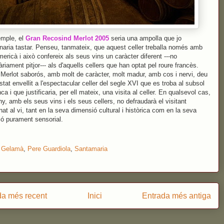
emple, el
Gran Recosind Merlot 2005
seria una ampolla que jo
aria tastar. Penseu, tanmateix, que aquest celler treballa només amb
mericà i això confereix als seus vins un caràcter diferent ---no
riament pitjor--- als d'aquells cellers que han optat pel roure francès.
Merlot saborós, amb molt de caràcter, molt madur, amb cos i nervi, deu
stat envellit a l'espectacular celler del segle XVI que es troba al subsol
nca i que justificaria, per ell mateix, una visita al celler. En qualsevol cas,
, amb els seus vins i els seus cellers, no defraudarà el visitant
nat al vi, tant en la seva dimensió cultural i històrica com en la seva
ó purament sensorial.
:
Gelamà
,
Pere Guardiola
,
Santamaria
da més recent
Inici
Entrada més antiga