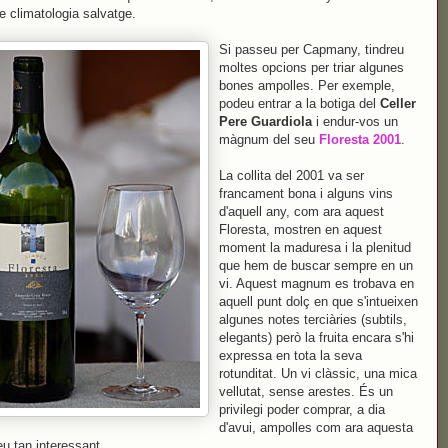
e climatologia salvatge.
Si passeu per Capmany, tindreu
moltes opcions per triar algunes
bones ampolles. Per exemple,
podeu entrar a la botiga del
Celler
Pere Guardiola
i endur-vos un
màgnum del seu
Floresta 2001
.
La collita del 2001 va ser
francament bona i alguns vins
d'aquell any, com ara aquest
Floresta, mostren en aquest
moment la maduresa i la plenitud
que hem de buscar sempre en un
vi. Aquest magnum es trobava en
aquell punt dolç en que s'intueixen
algunes notes terciàries (subtils,
elegants) però la fruita encara s'hi
expressa en tota la seva
rotunditat. Un vi clàssic, una mica
vellutat, sense arestes. És un
privilegi poder comprar, a dia
d'avui, ampolles com ara aquesta
eu tan interessant.