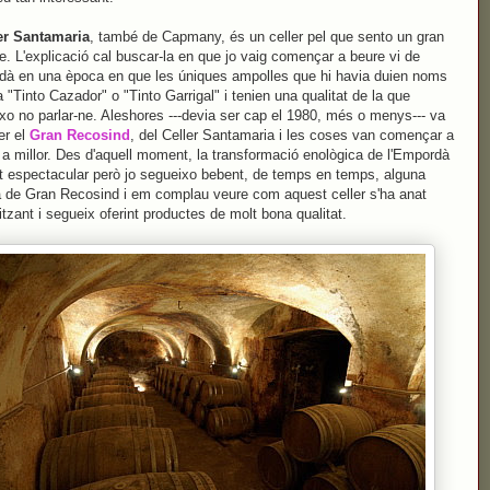
er Santamaria
, també de Capmany, és un celler pel que sento un gran
e. L'explicació cal buscar-la en que jo vaig començar a beure vi de
dà en una època en que les úniques ampolles que hi havia duien noms
 "Tinto Cazador" o "Tinto Garrigal" i tenien una qualitat de la que
ixo no parlar-ne. Aleshores ---devia ser cap el 1980, més o menys--- va
er el
Gran Recosind
, del Celler Santamaria i les coses van començar a
 a millor. Des d'aquell moment, la transformació enològica de l'Empordà
t espectacular però jo segueixo bebent, de temps en temps, alguna
 de Gran Recosind i em complau veure com aquest celler s'ha anat
tzant i segueix oferint productes de molt bona qualitat.