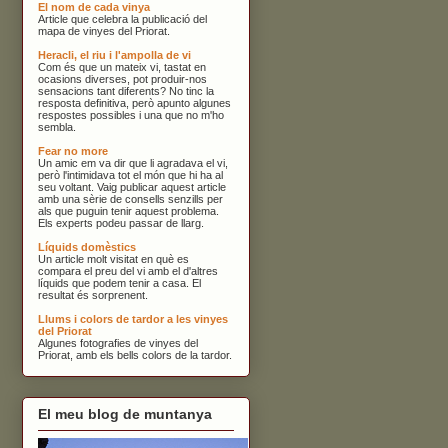
El nom de cada vinya
Article que celebra la publicació del
mapa de vinyes del Priorat.
Heracli, el riu i l'ampolla de vi
Com és que un mateix vi, tastat en
ocasions diverses, pot produir-nos
sensacions tant diferents? No tinc la
resposta definitiva, però apunto algunes
respostes possibles i una que no m'ho
sembla.
Fear no more
Un amic em va dir que li agradava el vi,
però l'intimidava tot el món que hi ha al
seu voltant. Vaig publicar aquest article
amb una sèrie de consells senzills per
als que puguin tenir aquest problema.
Els experts podeu passar de llarg.
Líquids domèstics
Un article molt visitat en què es
compara el preu del vi amb el d'altres
líquids que podem tenir a casa. El
resultat és sorprenent.
Llums i colors de tardor a les vinyes
del Priorat
Algunes fotografies de vinyes del
Priorat, amb els bells colors de la tardor.
El meu blog de muntanya