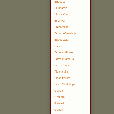
Edetària
El Masroig
El Vi a Punt
El Vinyer
Empordàlia
Escoda-Sanahuja
Espectacle
Espelt
Esteve i Gibert
Ferré i Catasús
Ferrer-Bobet
Ficària vins
Finca Parera
Finca Viladellops
Galilea
Gatzara
Gelamà
Generi