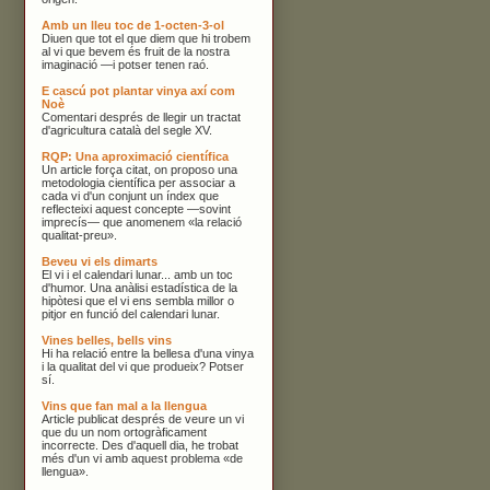
Amb un lleu toc de 1-octen-3-ol
Diuen que tot el que diem que hi trobem
al vi que bevem és fruit de la nostra
imaginació —i potser tenen raó.
E cascú pot plantar vinya axí com
Noè
Comentari després de llegir un tractat
d'agricultura català del segle XV.
RQP: Una aproximació científica
Un article força citat, on proposo una
metodologia científica per associar a
cada vi d'un conjunt un índex que
reflecteixi aquest concepte —sovint
imprecís— que anomenem «la relació
qualitat-preu».
Beveu vi els dimarts
El vi i el calendari lunar... amb un toc
d'humor. Una anàlisi estadística de la
hipòtesi que el vi ens sembla millor o
pitjor en funció del calendari lunar.
Vines belles, bells vins
Hi ha relació entre la bellesa d'una vinya
i la qualitat del vi que produeix? Potser
sí.
Vins que fan mal a la llengua
Article publicat després de veure un vi
que du un nom ortogràficament
incorrecte. Des d'aquell dia, he trobat
més d'un vi amb aquest problema «de
llengua».