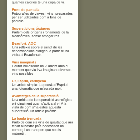
quantes calories té una copa de vi.
Fons de pantalla
Fotografies de vinyes i vins, preparades
per ser utilitzades com a fons de
pantalla.
Supersticions tòxiques
Parlem dels orígens i fonaments de la
biodinàmica, sense amagar res...
Beaufort, AOC
Una reflexió sobre el sentit de les
denominacions d'origen, a partir d'una
visita al Beaufortain.
Vins imaginats
L'autor vol escollir un vi adient amb el
moment que viu i va imaginant diversos
vins possibles.
Or, Espriu, carinyena
Un article simple: La poesia d'Espriu i
una fotografia que m'agrada molt.
Avantatges de la superstició
Una crítica de la superstició astrològica,
principalment quan s'aplica al vi. A la
vista de com s'ha estès aquesta
superstició, un article polèmic.
La baula trencada
Parlo de com els vins de qualitat que ara
tenim al nostre país necessiten un
comerç i un transport que no els
malmetin.