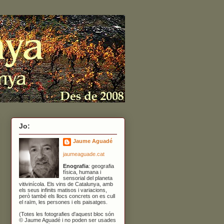
Jo:
Jaume Aguadé
jaumeaguade.cat
Enografia
: geografia
física, humana i
sensorial del planeta
vitivinícola. Els vins de Catalunya, amb
els seus infinits matisos i variacions,
però també els llocs concrets on es cull
el raïm, les persones i els paisatges.
(Totes les fotografies d'aquest bloc són
© Jaume Aguadé i no poden ser usades