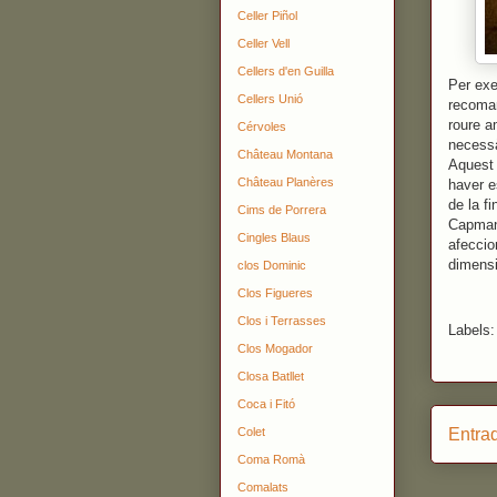
Celler Piñol
Celler Vell
Cellers d'en Guilla
Per ex
Cellers Unió
recoman
roure a
Cérvoles
necessà
Château Montana
Aquest 
Château Planères
haver e
de la fi
Cims de Porrera
Capmany
Cingles Blaus
afeccio
dimensi
clos Dominic
Clos Figueres
Clos i Terrasses
Labels
Clos Mogador
Closa Batllet
Coca i Fitó
Entra
Colet
Coma Romà
Comalats