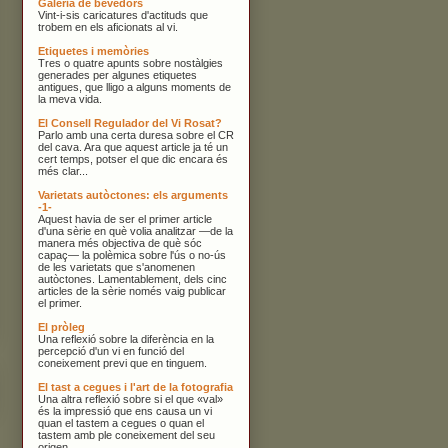
Galeria de bevedors
Vint-i-sis caricatures d'actituds que
trobem en els aficionats al vi.
Etiquetes i memòries
Tres o quatre apunts sobre nostàlgies
generades per algunes etiquetes
antigues, que lligo a alguns moments de
la meva vida.
El Consell Regulador del Vi Rosat?
Parlo amb una certa duresa sobre el CR
del cava. Ara que aquest article ja té un
cert temps, potser el que dic encara és
més clar...
Varietats autòctones: els arguments
-1-
Aquest havia de ser el primer article
d'una sèrie en què volia analitzar —de la
manera més objectiva de què sóc
capaç— la polèmica sobre l'ús o no-ús
de les varietats que s'anomenen
autòctones. Lamentablement, dels cinc
articles de la sèrie només vaig publicar
el primer.
El pròleg
Una reflexió sobre la diferència en la
percepció d'un vi en funció del
coneixement previ que en tinguem.
El tast a cegues i l'art de la fotografia
Una altra reflexió sobre si el que «val»
és la impressió que ens causa un vi
quan el tastem a cegues o quan el
tastem amb ple coneixement del seu
origen.