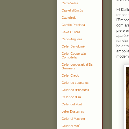
Carol-Vallès
El
Cell
Castell d'Encús
respect
Castellroig
l'Empor
Castillo Perelada
com ara
prefere
Cava Guilera
aparèix
Cedó-Anguera
canviar
ha esta
Celler Bartolomé
ampolla
Celler Cooperatiu
moderni
Cornudella
Celler cooperatiu d'Els
Guiamets
Celler Credo
Celler de capçanes
Celler de l'Encastell
Celler de l'Era
Celler del Pont
celler Dosterras
Celler el Masroig
Celler el Molí