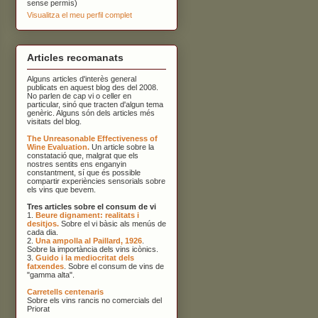
sense permís)
Visualitza el meu perfil complet
Articles recomanats
Alguns articles d'interès general
publicats en aquest blog des del 2008.
No parlen de cap vi o celler en
particular, sinó que tracten d'algun tema
genèric. Alguns són dels articles més
visitats del blog.
The Unreasonable Effectiveness of
Wine Evaluation.
Un article sobre la
constatació que, malgrat que els
nostres sentits ens enganyin
constantment, sí que és possible
compartir experiències sensorials sobre
els vins que bevem.
Tres articles sobre el consum de vi
1.
Beure dignament: realitats i
desitjos.
Sobre el vi bàsic als menús de
cada dia.
2.
Una ampolla al Paillard, 1926
.
Sobre la importància dels vins icònics.
3.
Guido i la mediocritat dels
fatxendes
. Sobre el consum de vins de
"gamma alta".
Carretells centenaris
Sobre els vins rancis no comercials del
Priorat