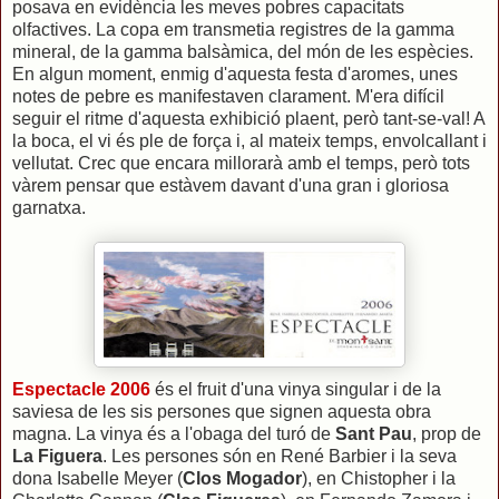
posava en evidència les meves pobres capacitats
olfactives. La copa em transmetia registres de la gamma
mineral, de la gamma balsàmica, del món de les espècies.
En algun moment, enmig d'aquesta festa d'aromes, unes
notes de pebre es manifestaven clarament. M'era difícil
seguir el ritme d'aquesta exhibició plaent, però tant-se-val! A
la boca, el vi és ple de força i, al mateix temps, envolcallant i
vellutat. Crec que encara millorarà amb el temps, però tots
vàrem pensar que estàvem davant d'una gran i gloriosa
garnatxa.
Espectacle 2006
és el fruit d'una vinya singular i de la
saviesa de les sis persones que signen aquesta obra
magna. La vinya és a l'obaga del turó de
Sant Pau
, prop de
La Figuera
. Les persones són en René Barbier i la seva
dona Isabelle Meyer (
Clos Mogador
), en
Chistopher i la