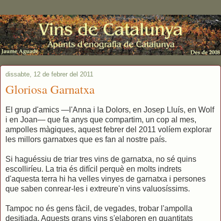
dissabte, 12 de febrer del 2011
Gloriosa Garnatxa
El grup d'amics —l'Anna i la Dolors, en Josep Lluís, en Wolf
i en Joan— que fa anys que compartim, un cop al mes,
ampolles màgiques, aquest febrer del 2011 volíem explorar
les millors garnatxes que es fan al nostre país.
Si haguéssiu de triar tres vins de garnatxa, no sé quins
escolliríeu. La tria és difícil perquè en molts indrets
d'aquesta terra hi ha velles vinyes de garnatxa i persones
que saben conrear-les i extreure'n vins valuosíssims.
Tampoc no és gens fàcil, de vegades, trobar l'ampolla
desitjada. Aquests grans vins s'elaboren en quantitats