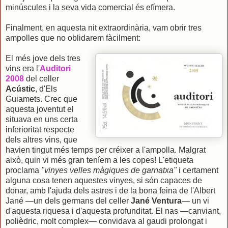
minúscules i la seva vida comercial és efímera.
Finalment, en aquesta nit extraordinària, vam obrir tres
ampolles que no oblidarem fàcilment:
El més jove dels tres
vins era l'
Auditori
2008
del celler
Acústic
, d'Els
Guiamets. Crec que
aquesta joventut el
situava en uns certa
inferioritat respecte
dels altres vins, que
havien tingut més temps per créixer a l'ampolla. Malgrat
això, quin vi més gran teníem a les copes! L'etiqueta
proclama
"vinyes velles màgiques de garnatxa"
i certament
alguna cosa tenen aquestes vinyes, si són capaces de
donar, amb l'ajuda dels astres i de la bona feina de l'Albert
Jané —un dels germans del celler
Jané Ventura
— un vi
d'aquesta riquesa i d'aquesta profunditat. El nas —canviant,
polièdric, molt complex— convidava al gaudi prolongat i