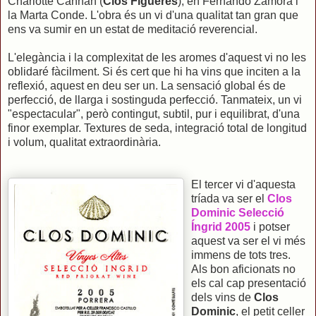
Charlotte Cannan (
Clos Figueres
), en Fernando Zamora i
la Marta Conde. L'obra és un vi d'una qualitat tan gran que
ens va sumir en un estat de meditació reverencial.
L'elegància i la complexitat de les aromes d'aquest vi no les
oblidaré fàcilment. Si és cert que hi ha vins que inciten a la
reflexió, aquest en deu ser un. La sensació global és de
perfecció, de llarga i sostinguda perfecció. Tanmateix, un vi
"espectacular", però contingut, subtil, pur i equilibrat, d'una
finor exemplar. Textures de seda, integració total de longitud
i volum, qualitat extraordinària.
El tercer vi d'aquesta
tríada va ser el
Clos
Dominic Selecció
Íngrid 2005
i potser
aquest va ser el vi més
immens de tots tres.
Als bon aficionats no
els cal cap presentació
dels vins de
Clos
Dominic
, el petit celler