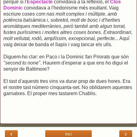
perquè si l'
Espectacle
convidava a la reflexió, el
Clos
Dominic
convidava a l'hedonisme més exultant. Vaig
escriure coses com
nas molt complex i múltiple, amb
potència balsàmica i, sobretot, molt de bosc i d'herbes
aromàtiques mediterrànies, però també amb algun torrat,
fustes puríssimes i moltes altres coses bones. Extraordinari,
molt vellutat, rodó, amplíssim, excepcional, perfecte...
Aquí
vaig deixar de banda el llapis i vaig tancar els ulls.
Diguem-ho clar: en Paco i la Dominic fan Priorats que són
"second to none"
. Haurem d'esperar a que ens ho digui el
senyor de Baltimore?
El tast d'aquests tres vins va durar prop de dues hores. Era
el nostre tast número cinquanta-set. No oblidarem aquestes
garnatxes. El proper mes tastarem Chablis.
‹
›
Inici