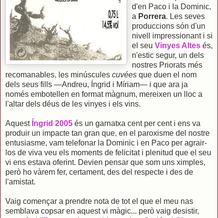
d'en Paco i la Dominic,
a
Porrera
. Les seves
produccions són d'un
nivell impressionant i si
el seu
Vinyes Altes
és,
n'estic segur, un dels
nostres Priorats més
recomanables, les minúscules
cuvées
que duen el nom
dels seus fills —Andreu, Íngrid i Míriam— i que ara ja
només embotellen en format màgnum, mereixen un lloc a
l'altar dels déus de les vinyes i els vins.
Aquest
Íngrid 2005
és un garnatxa cent per cent i ens va
produir un impacte tan gran que, en el paroxisme del nostre
entusiasme, vam telefonar la Dominic i en Paco per agrair-
los de viva veu els moments de felicitat i plenitud que el seu
vi ens estava oferint. Devien pensar que som uns ximples,
però ho vàrem fer, certament, des del respecte i des de
l'amistat.
Vaig començar a prendre nota de tot el que el meu nas
semblava copsar en aquest vi màgic... però vaig desistir,