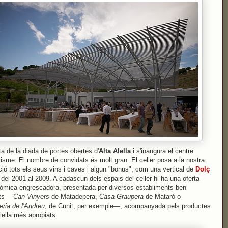
ta de la diada de portes obertes d'
Alta Alella
i s'inaugura el centre
risme. El nombre de convidats és molt gran. El celler posa a la nostra
ció tots els seus vins i caves i algun "bonus", com una vertical de
Dolç
del 2001 al 2009. A cadascun dels espais del celler hi ha una oferta
òmica engrescadora, presentada per diversos establiments ben
ts —
Can Vinyers
de Matadepera,
Casa Graupera
de Mataró o
eria de l'Andreu
, de Cunit, per exemple—, acompanyada pels productes
Alella més apropiats.