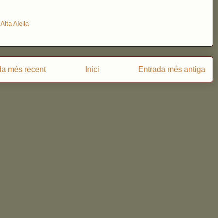
:
Alta Alella
da més recent
Inici
Entrada més antiga