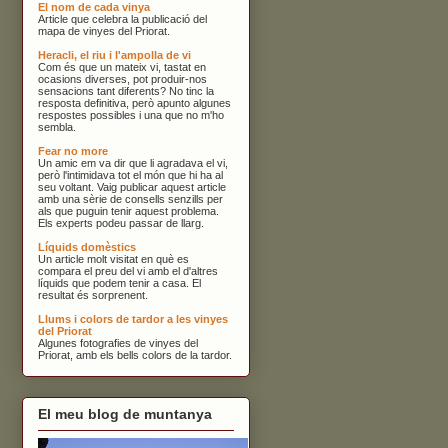
El nom de cada vinya
Article que celebra la publicació del
mapa de vinyes del Priorat.
Heracli, el riu i l'ampolla de vi
Com és que un mateix vi, tastat en
ocasions diverses, pot produir-nos
sensacions tant diferents? No tinc la
resposta definitiva, però apunto algunes
respostes possibles i una que no m'ho
sembla.
Fear no more
Un amic em va dir que li agradava el vi,
però l'intimidava tot el món que hi ha al
seu voltant. Vaig publicar aquest article
amb una sèrie de consells senzills per
als que puguin tenir aquest problema.
Els experts podeu passar de llarg.
Líquids domèstics
Un article molt visitat en què es
compara el preu del vi amb el d'altres
líquids que podem tenir a casa. El
resultat és sorprenent.
Llums i colors de tardor a les vinyes
del Priorat
Algunes fotografies de vinyes del
Priorat, amb els bells colors de la tardor.
El meu blog de muntanya