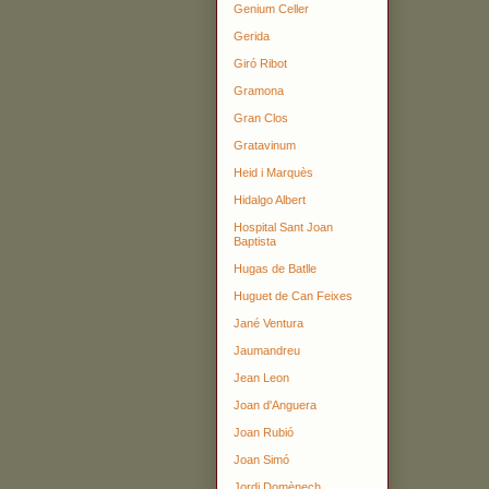
Genium Celler
Gerida
Giró Ribot
Gramona
Gran Clos
Gratavinum
Heid i Marquès
Hidalgo Albert
Hospital Sant Joan
Baptista
Hugas de Batlle
Huguet de Can Feixes
Jané Ventura
Jaumandreu
Jean Leon
Joan d'Anguera
Joan Rubió
Joan Simó
Jordi Domènech