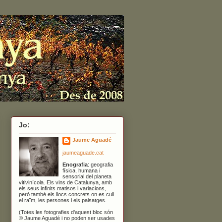
Jo:
Jaume Aguadé
jaumeaguade.cat
Enografia
: geografia
física, humana i
sensorial del planeta
vitivinícola. Els vins de Catalunya, amb
els seus infinits matisos i variacions,
però també els llocs concrets on es cull
el raïm, les persones i els paisatges.
(Totes les fotografies d'aquest bloc són
© Jaume Aguadé i no poden ser usades