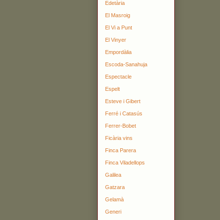
Edetària
El Masroig
El Vi a Punt
El Vinyer
Empordàlia
Escoda-Sanahuja
Espectacle
Espelt
Esteve i Gibert
Ferré i Catasús
Ferrer-Bobet
Ficària vins
Finca Parera
Finca Viladellops
Galilea
Gatzara
Gelamà
Generi