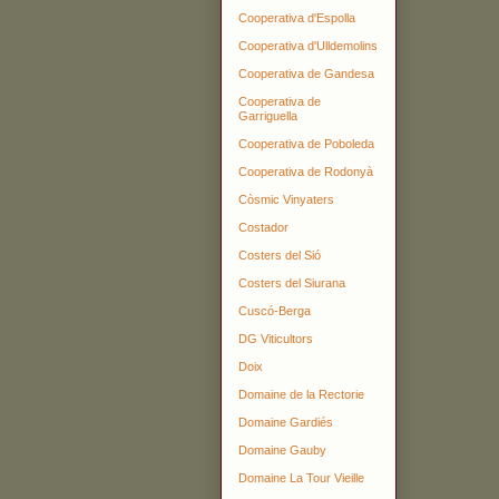
Cooperativa d'Espolla
Cooperativa d'Ulldemolins
Cooperativa de Gandesa
Cooperativa de
Garriguella
Cooperativa de Poboleda
Cooperativa de Rodonyà
Còsmic Vinyaters
Costador
Costers del Sió
Costers del Siurana
Cuscó-Berga
DG Viticultors
Doix
Domaine de la Rectorie
Domaine Gardiés
Domaine Gauby
Domaine La Tour Vieille