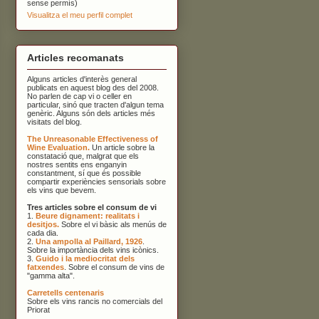
sense permís)
Visualitza el meu perfil complet
Articles recomanats
Alguns articles d'interès general
publicats en aquest blog des del 2008.
No parlen de cap vi o celler en
particular, sinó que tracten d'algun tema
genèric. Alguns són dels articles més
visitats del blog.
The Unreasonable Effectiveness of
Wine Evaluation.
Un article sobre la
constatació que, malgrat que els
nostres sentits ens enganyin
constantment, sí que és possible
compartir experiències sensorials sobre
els vins que bevem.
Tres articles sobre el consum de vi
1.
Beure dignament: realitats i
desitjos.
Sobre el vi bàsic als menús de
cada dia.
2.
Una ampolla al Paillard, 1926
.
Sobre la importància dels vins icònics.
3.
Guido i la mediocritat dels
fatxendes
. Sobre el consum de vins de
"gamma alta".
Carretells centenaris
Sobre els vins rancis no comercials del
Priorat