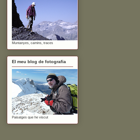
Muntanyes, camins, traces
El meu blog de fotografia
Paisatges que he viscut