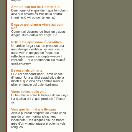
Amb un lleu toc de 1-octen-3-ol
Diuen que tot el que diem que hi trobem
al vi que bevem és fruit de la nostra
imaginació —i potser tenen raó.
E cascú pot plantar vinya axí com
Noè
Comentari després de llegir un tractat
d'agricultura català del segle XV.
RQP: Una aproximació científica
Un article força citat, on proposo una
metodologia científica per associar a
cada vi d'un conjunt un índex que
reflecteixi aquest concepte —sovint
imprecís— que anomenem «la relació
qualitat-preu».
Beveu vi els dimarts
El vi i el calendari lunar... amb un toc
d'humor. Una anàlisi estadística de la
hipòtesi que el vi ens sembla millor o
pitjor en funció del calendari lunar.
Vines belles, bells vins
Hi ha relació entre la bellesa d'una vinya
i la qualitat del vi que produeix? Potser
sí.
Vins que fan mal a la llengua
Article publicat després de veure un vi
que du un nom ortogràficament
incorrecte. Des d'aquell dia, he trobat
més d'un vi amb aquest problema «de
llengua».