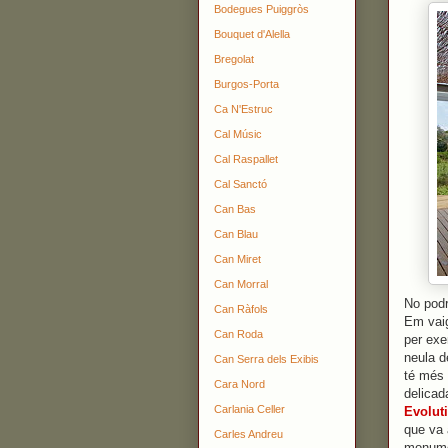
Bodegues Puiggròs
Bouquet d'Alella
Bregolat
Burgos-Porta
Ca N'Estruc
Cal Músic
Cal Raspallet
Cal Sanctó
Can Bas
Can Blau
Can Miret
Can Morral
No podr
Can Ràfols
Em vaig
Can Roda
per exe
neula d
Can Serra dels Exibis
té més 
Cara Nord
delicad
Carlania Celler
Evolut
que va 
Carles Andreu
monumen