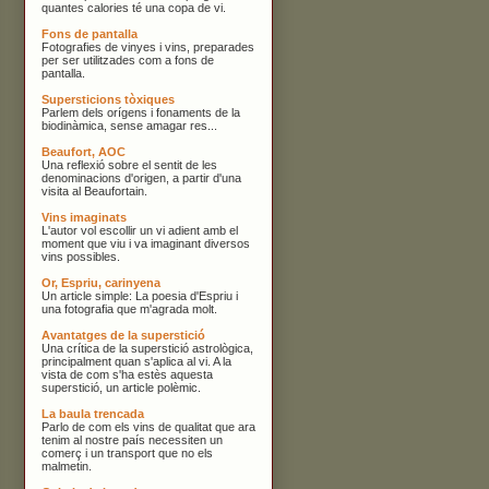
quantes calories té una copa de vi.
Fons de pantalla
Fotografies de vinyes i vins, preparades
per ser utilitzades com a fons de
pantalla.
Supersticions tòxiques
Parlem dels orígens i fonaments de la
biodinàmica, sense amagar res...
Beaufort, AOC
Una reflexió sobre el sentit de les
denominacions d'origen, a partir d'una
visita al Beaufortain.
Vins imaginats
L'autor vol escollir un vi adient amb el
moment que viu i va imaginant diversos
vins possibles.
Or, Espriu, carinyena
Un article simple: La poesia d'Espriu i
una fotografia que m'agrada molt.
Avantatges de la superstició
Una crítica de la superstició astrològica,
principalment quan s'aplica al vi. A la
vista de com s'ha estès aquesta
superstició, un article polèmic.
La baula trencada
Parlo de com els vins de qualitat que ara
tenim al nostre país necessiten un
comerç i un transport que no els
malmetin.