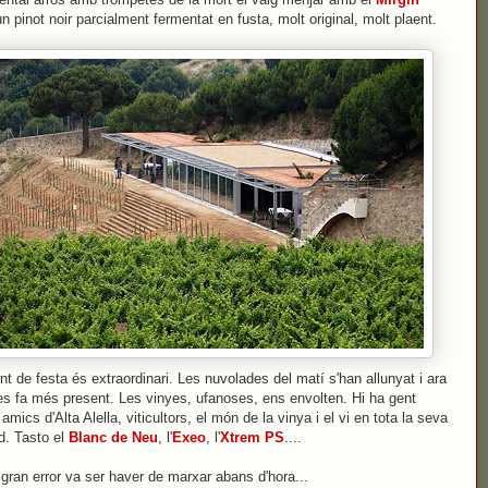
un pinot noir parcialment fermentat en fusta, molt original, molt plaent.
nt de festa és extraordinari. Les nuvolades del matí s'han allunyat i ara
es fa més present. Les vinyes, ufanoses, ens envolten. Hi ha gent
 amics d'Alta Alella, viticultors, el món de la vinya i el vi en tota la seva
d. Tasto el
Blanc de Neu
, l'
Exeo
, l'
Xtrem PS
....
gran error va ser haver de marxar abans d'hora...