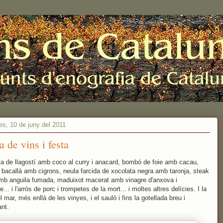
es, 10 de juny del 2011
 de vins i festa
a de llagostí amb coco al curry i anacard, bombó de foie amb cacau,
e bacallà amb cigrons, neula farcida de xocolata negra amb taronja, steak
amb anguila fumada, maduixot macerat amb vinagre d'anxova i
... i l'arròs de porc i trompetes de la mort... i moltes altres delícies. I la
l mar, més enllà de les vinyes, i el sauló i fins la gotellada breu i
ant.