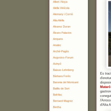
Albet i Noya
Alella Vinícola
Alemany i Corrió
Alta Alella
Alvarez Duran
Álvaro Palacios
Ampans
Analec
Arché-Pagès
Avgvstvs-Forum
Avinyó
Baixas-Lehnberg
Es trac
Bàrbara Forés
d'enotu
disposi
Baronia del Montsant
Mataró
Batlliu de Sort
gastron
Bell-lloc
conegu
l'Arross
Bernard-Magrez
d'Alta 
Bertha