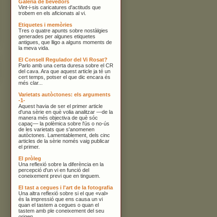
Galeria de bevedors
Vint-i-sis caricatures d'actituds que
trobem en els aficionats al vi.
Etiquetes i memòries
Tres o quatre apunts sobre nostàlgies
generades per algunes etiquetes
antigues, que lligo a alguns moments de
la meva vida.
El Consell Regulador del Vi Rosat?
Parlo amb una certa duresa sobre el CR
del cava. Ara que aquest article ja té un
cert temps, potser el que dic encara és
més clar...
Varietats autòctones: els arguments
-1-
Aquest havia de ser el primer article
d'una sèrie en què volia analitzar —de la
manera més objectiva de què sóc
capaç— la polèmica sobre l'ús o no-ús
de les varietats que s'anomenen
autòctones. Lamentablement, dels cinc
articles de la sèrie només vaig publicar
el primer.
El pròleg
Una reflexió sobre la diferència en la
percepció d'un vi en funció del
coneixement previ que en tinguem.
El tast a cegues i l'art de la fotografia
Una altra reflexió sobre si el que «val»
és la impressió que ens causa un vi
quan el tastem a cegues o quan el
tastem amb ple coneixement del seu
origen.