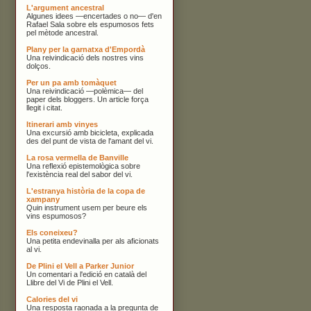
L'argument ancestral
Algunes idees —encertades o no— d'en
Rafael Sala sobre els espumosos fets
pel mètode ancestral.
Plany per la garnatxa d'Empordà
Una reivindicació dels nostres vins
dolços.
Per un pa amb tomàquet
Una reivindicació —polèmica— del
paper dels bloggers. Un article força
llegit i citat.
Itinerari amb vinyes
Una excursió amb bicicleta, explicada
des del punt de vista de l'amant del vi.
La rosa vermella de Banville
Una reflexió epistemològica sobre
l'existència real del sabor del vi.
L'estranya història de la copa de
xampany
Quin instrument usem per beure els
vins espumosos?
Els coneixeu?
Una petita endevinalla per als aficionats
al vi.
De Plini el Vell a Parker Junior
Un comentari a l'edició en català del
Llibre del Vi de Plini el Vell.
Calories del vi
Una resposta raonada a la pregunta de