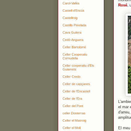
Carol-Vallès
Rosé
, 
Castell d'Encús
Castellroig
Castillo Perelada
Cava Guilera
Cedó-Anguera
Celler Bartolomé
Celler Cooperatiu
Cornudella
Celler cooperatiu d'Els
Guiamets
Celler Credo
Celler de capçanes
Celler de l'Encastell
Celler de l'Era
L'ambie
Celler del Pont
el mar 
d'arreu,
celler Dosterras
amplitu
Celler el Masroig
El meu 
Celler el Molí