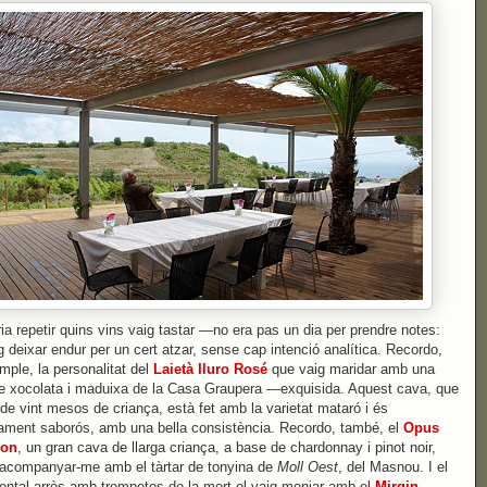
ia repetir quins vins vaig tastar —no era pas un dia per prendre notes:
 deixar endur per un cert atzar, sense cap intenció analítica. Recordo,
mple, la personalitat del
Laietà Iluro Rosé
que vaig maridar amb una
e xocolata i maduixa de la Casa Graupera —exquisida. Aquest cava, que
de vint mesos de criança, està fet amb la varietat mataró i és
ament saborós, amb una bella consistència. Recordo, també, el
Opus
ion
, un gran cava de llarga criança, a base de chardonnay i pinot noir,
acompanyar-me amb el tàrtar de tonyina de
Moll Oest
, del Masnou. I el
tal arròs amb trompetes de la mort el vaig menjar amb el
Mirgin