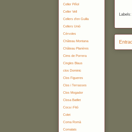
Celler Piñol
Celler Vell
Labels
Cellers d'en Guilla
Cellers Unió
Cérvoles
Château Montana
Entra
Château Planères
Cims de Porrera
Cingles Blaus
clos Dominic
Clos Figueres
Clos i Terrasses
Clos Mogador
Closa Batllet
Coca i Fitó
Colet
Coma Romà
Comalats