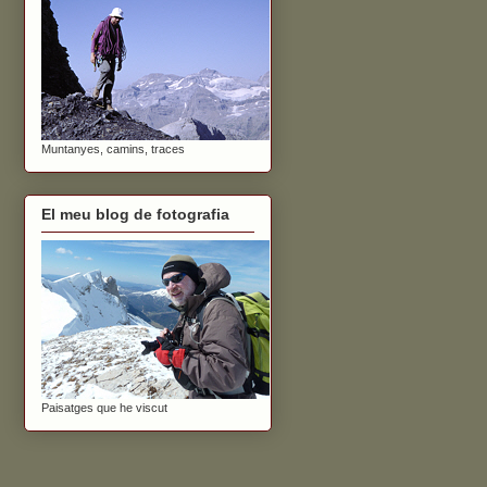
Muntanyes, camins, traces
El meu blog de fotografia
Paisatges que he viscut