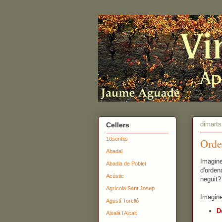
dimarts
Cellers
10sentits
Orde
Abadal
Imagine
Abadia de Poblet
d'orden
Acústic
neguit?
Agrícola Sant Josep
Imagine
Agustí Torelló
D
Aixalà i Alcait