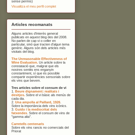
sense permís)
Visualitza el meu perfil complet
Articles recomanats
Alguns articles d'interès general
publicats en aquest blog des del 2008.
No parlen de cap vi o celler en
particular, sinó que tracten d'algun tema
genèric. Alguns són dels articles més
visitats del blog.
The Unreasonable Effectiveness of
Wine Evaluation.
Un article sobre la
constatació que, malgrat que els
nostres sentits ens enganyin
constantment, sí que és possible
compartir experiències sensorials sobre
els vins que bevem.
Tres articles sobre el consum de vi
1.
Beure dignament: realitats i
desitjos.
Sobre el vi bàsic als menús de
cada dia.
2.
Una ampolla al Paillard, 1926
.
Sobre la importància dels vins icònics.
3.
Guido i la mediocritat dels
fatxendes
. Sobre el consum de vins de
"gamma alta".
Carretells centenaris
Sobre els vins rancis no comercials del
Priorat