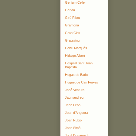
Genium Celler
Gerida
Giró Ribot
Gramona
Gran Clos
Gratavinum
Heid i Marquès
Hidalgo Albert
Hospital Sant Joan
Baptista
Hugas de Batlle
Huguet de Can Feixes
Jané Ventura
Jaumandreu
Jean Leon
Joan d'Anguera
Joan Rubió
Joan Simó
Jordi Domènech