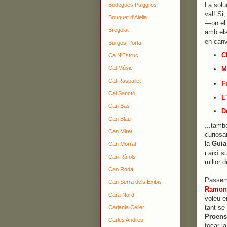
La solu
Bodegues Puiggròs
val! Si
Bouquet d'Alella
—on el 
Bregolat
amb els
en canv
Burgos-Porta
C
Ca N'Estruc
Cal Músic
M
Cal Raspallet
F
Cal Sanctó
L
Can Bas
D
Can Blau
...tamb
Can Miret
curiosa
la
Guia
Can Morral
i així 
Can Ràfols
millor 
Can Roda
Passem 
Can Serra dels Exibis
Ramon 
Cara Nord
voleu e
tant se
Carlania Celler
Proen
Carles Andreu
tocar l