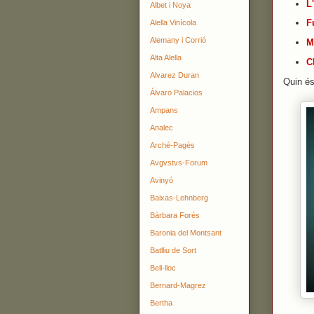
L
Albet i Noya
F
Alella Vinícola
Alemany i Corrió
M
Alta Alella
C
Alvarez Duran
Quin és
Álvaro Palacios
Ampans
Analec
Arché-Pagès
Avgvstvs-Forum
Avinyó
Baixas-Lehnberg
Bàrbara Forés
Baronia del Montsant
Batlliu de Sort
Bell-lloc
Bernard-Magrez
Bertha