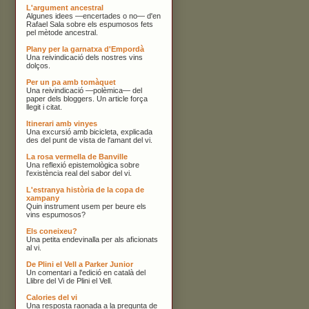
L'argument ancestral
Algunes idees —encertades o no— d'en
Rafael Sala sobre els espumosos fets
pel mètode ancestral.
Plany per la garnatxa d'Empordà
Una reivindicació dels nostres vins
dolços.
Per un pa amb tomàquet
Una reivindicació —polèmica— del
paper dels bloggers. Un article força
llegit i citat.
Itinerari amb vinyes
Una excursió amb bicicleta, explicada
des del punt de vista de l'amant del vi.
La rosa vermella de Banville
Una reflexió epistemològica sobre
l'existència real del sabor del vi.
L'estranya història de la copa de
xampany
Quin instrument usem per beure els
vins espumosos?
Els coneixeu?
Una petita endevinalla per als aficionats
al vi.
De Plini el Vell a Parker Junior
Un comentari a l'edició en català del
Llibre del Vi de Plini el Vell.
Calories del vi
Una resposta raonada a la pregunta de