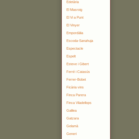
Edetària
El Masroig
El Vi a Punt
El Vinyer
Empordàlia
Escoda-Sanahuja
Espectacle
Espelt
Esteve i Gibert
Ferré i Catasús
Ferrer-Bobet
Ficària vins
Finca Parera
Finca Viladellops
Galilea
Gatzara
Gelamà
Generi