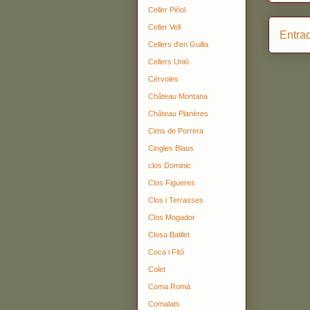
Celler Piñol
Celler Vell
Entra
Cellers d'en Guilla
Cellers Unió
Cérvoles
Château Montana
Château Planères
Cims de Porrera
Cingles Blaus
clos Dominic
Clos Figueres
Clos i Terrasses
Clos Mogador
Closa Batllet
Coca i Fitó
Colet
Coma Romà
Comalats