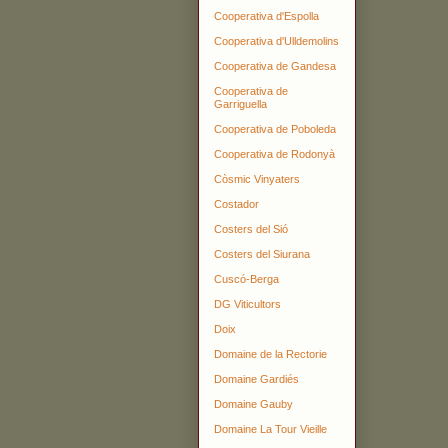
Cooperativa d'Espolla
Cooperativa d'Ulldemolins
Cooperativa de Gandesa
Cooperativa de
Garriguella
Cooperativa de Poboleda
Cooperativa de Rodonyà
Còsmic Vinyaters
Costador
Costers del Sió
Costers del Siurana
Cuscó-Berga
DG Viticultors
Doix
Domaine de la Rectorie
Domaine Gardiés
Domaine Gauby
Domaine La Tour Vieille