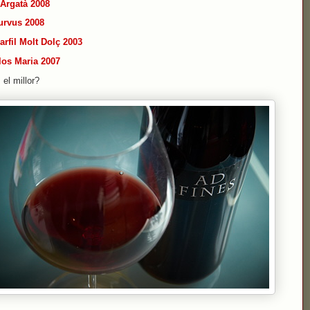
'Argatà 2008
urvus 2008
arfil Molt Dolç 2003
los Maria 2007
 el millor?