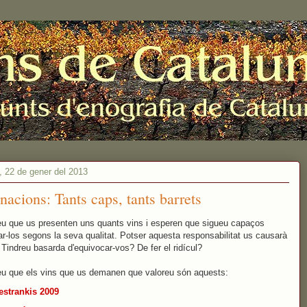
, 22 de gener del 2013
nacions: Tants caps, tants barrets
u que us presenten uns quants vins i esperen que sigueu capaços
ar-los segons la seva qualitat. Potser aquesta responsabilitat us causarà
 Tindreu basarda d'equivocar-vos? De fer el ridícul?
u que els vins que us demanen que valoreu són aquests:
estrankis 2009