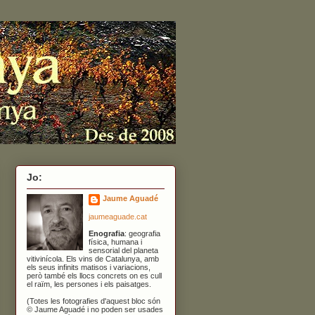
Jo:
Jaume Aguadé
jaumeaguade.cat
Enografia
: geografia
física, humana i
sensorial del planeta
vitivinícola. Els vins de Catalunya, amb
els seus infinits matisos i variacions,
però també els llocs concrets on es cull
el raïm, les persones i els paisatges.
(Totes les fotografies d'aquest bloc són
© Jaume Aguadé i no poden ser usades