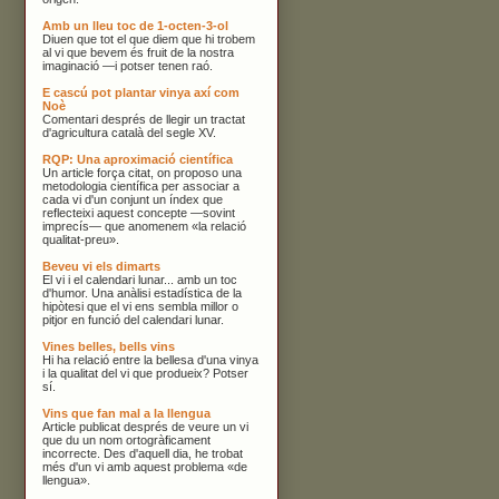
Amb un lleu toc de 1-octen-3-ol
Diuen que tot el que diem que hi trobem
al vi que bevem és fruit de la nostra
imaginació —i potser tenen raó.
E cascú pot plantar vinya axí com
Noè
Comentari després de llegir un tractat
d'agricultura català del segle XV.
RQP: Una aproximació científica
Un article força citat, on proposo una
metodologia científica per associar a
cada vi d'un conjunt un índex que
reflecteixi aquest concepte —sovint
imprecís— que anomenem «la relació
qualitat-preu».
Beveu vi els dimarts
El vi i el calendari lunar... amb un toc
d'humor. Una anàlisi estadística de la
hipòtesi que el vi ens sembla millor o
pitjor en funció del calendari lunar.
Vines belles, bells vins
Hi ha relació entre la bellesa d'una vinya
i la qualitat del vi que produeix? Potser
sí.
Vins que fan mal a la llengua
Article publicat després de veure un vi
que du un nom ortogràficament
incorrecte. Des d'aquell dia, he trobat
més d'un vi amb aquest problema «de
llengua».