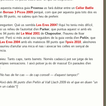
 aquesta mateixa guia
Proensa
us farà dubtar entre un
Celler Batlle
un
Borsao 3 Picos 2009
perquè, com que per aquesta guia tots dos es
als 89 punts, no sabreu quin heu de preferir.
 pregunten: Què us sembla
Les Eres 2004
? Aquí ho teniu més difícil,
i us refieu de l'autoritat d'en
Parker
, que puntua aquest vi amb els
s 94 punts del
Le Méal 2001
de
Chapoutier
, l'haureu de lloar
ent. Però si més aviat sou seguidors de la guia verda d'en
Peñín
, que
Les Eres 2004
amb els mateixos 88 punts que l'
Ipsis 2010
, aleshores
hauríeu d'arrufar una mica el nas i aixecar les celles en senyal de
ència.
eieu: Tants caps, tants barrets. Només cadascú pot ser jutge de les
ròpies sensacions. I això potser ja és dir massa! En paraules d'en
:
"No has de fer cas — de cap consell — d'aquest tampoc!"
 Això dels 86 punts d'en Peñín al Vall Llach 2009 és el que en diuen "un
m un cabàs"!]