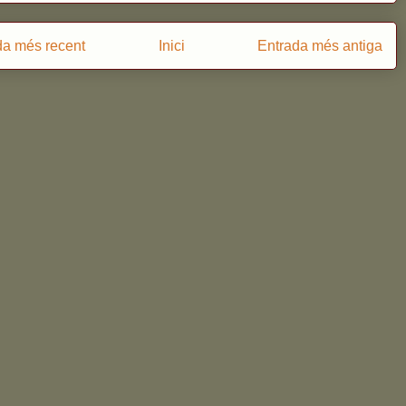
da més recent
Inici
Entrada més antiga