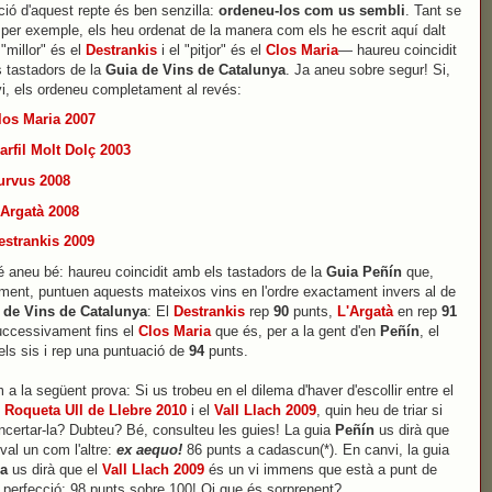
ció d'aquest repte és ben senzilla:
ordeneu-los com us sembli
. Tant se
, per exemple, els heu ordenat de la manera com els he escrit aquí dalt
"millor" és el
Destrankis
i el "pitjor" és el
Clos Maria
— haureu coincidit
 tastadors de la
Guia de Vins de Catalunya
. Ja aneu sobre segur! Si,
i, els ordeneu completament al revés:
los Maria 2007
arfil Molt Dolç 2003
urvus 2008
'Argatà 2008
estrankis 2009
é aneu bé: haureu coincidit amb els tastadors de la
Guia Peñín
que,
ment, puntuen aquests mateixos vins en l'ordre exactament invers al de
 de Vins de Catalunya
: El
Destrankis
rep
90
punts,
L'Argatà
en rep
91
successivament fins el
Clos Maria
que és, per a la gent d'en
Peñín
, el
dels sis i rep una puntuació de
94
punts.
a la següent prova: Si us trobeu en el dilema d'haver d'escollir entre el
Roqueta Ull de Llebre 2010
i el
Vall Llach 2009
, quin heu de triar si
ncertar-la? Dubteu? Bé, consulteu les guies! La guia
Peñín
us dirà que
 val un com l'altre:
ex aequo!
86 punts a cadascun(*). En canvi, la guia
sa
us dirà que el
Vall Llach 2009
és un vi immens que està a punt de
a perfecció: 98 punts sobre 100! Oi que és sorprenent?