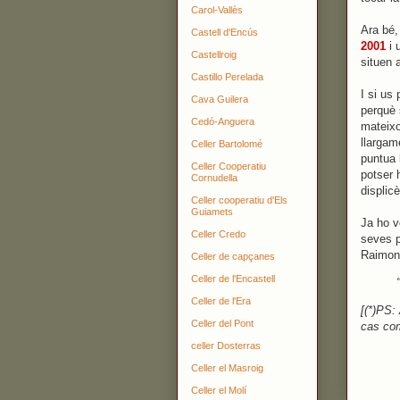
Carol-Vallès
Ara bé,
Castell d'Encús
2001
i 
Castellroig
situen 
Castillo Perelada
I si us
Cava Guilera
perquè s
Cedó-Anguera
mateixo
llargam
Celler Bartolomé
puntua
Celler Cooperatiu
potser 
Cornudella
displic
Celler cooperatiu d'Els
Guiamets
Ja ho v
Celler Credo
seves p
Raimon
Celler de capçanes
Celler de l'Encastell
Celler de l'Era
[(*)PS:
Celler del Pont
cas co
celler Dosterras
Celler el Masroig
Celler el Molí