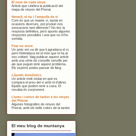
El nom de cada vinya
Article que celebra la publicació del
mapa de vinyes del Priorat.
Heracli, el riu i l'ampolla de vi
Com és que un mateix vi, tastat en
ocasions diverses, pot produir-nos
sensacions tant diferents? No tinc la
resposta definitiva, però apunto algunes
respostes possibles i una que no m'ho
sembla.
Fear no more
Un amic em va dir que li agradava el vi,
però l'intimidava tot el món que hi ha al
seu voltant. Vaig publicar aquest article
amb una sèrie de consells senzills per
als que puguin tenir aquest problema.
Els experts podeu passar de llarg.
Líquids domèstics
Un article molt visitat en què es
compara el preu del vi amb el d'altres
líquids que podem tenir a casa. El
resultat és sorprenent.
Llums i colors de tardor a les vinyes
del Priorat
Algunes fotografies de vinyes del
Priorat, amb els bells colors de la tardor.
El meu blog de muntanya