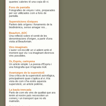
quantes calories té una copa de vi.
Fons de pantalla
Fotografies de vinyes i vins, preparades
per ser utilitzades com a fons de
pantalla.
Supersticions tòxiques
Parlem dels orígens i fonaments de la
biodinàmica, sense amagar res...
Beaufort, AOC
Una reflexió sobre el sentit de les
denominacions d'origen, a partir d'una
visita al Beaufortain.
Vins imaginats
L'autor vol escollir un vi adient amb el
moment que viu i va imaginant diversos
vins possibles.
Or, Espriu, carinyena
Un article simple: La poesia d'Espriu i
una fotografia que m'agrada molt.
Avantatges de la superstició
Una crítica de la superstició astrològica,
principalment quan s'aplica al vi. A la
vista de com s'ha estès aquesta
superstició, un article polèmic.
La baula trencada
Parlo de com els vins de qualitat que ara
tenim al nostre país necessiten un
comerç i un transport que no els
malmetin.