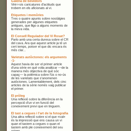
Galeria de bevedors
Vint-i-sis caricatures d'actituds que
trobem en els aficionats al vi.
Etiquetes i memòries
Tres o quatre apunts sobre nostàlgies
generades per algunes etiquetes
antigues, que lligo a alguns moments de
la meva vida.
El Consell Regulador del Vi Rosat?
Parlo amb una certa duresa sobre el CR
del cava. Ara que aquest article ja té un
cert temps, potser el que dic encara és
més clar...
Varietats autòctones: els arguments
-1-
Aquest havia de ser el primer article
d'una sèrie en què volia analitzar —de la
manera més objectiva de què sóc
capaç— la polèmica sobre l'ús o no-ús
de les varietats que s'anomenen
autòctones. Lamentablement, dels cinc
articles de la sèrie només vaig publicar
el primer.
El pròleg
Una reflexió sobre la diferència en la
percepció d'un vi en funció del
coneixement previ que en tinguem.
El tast a cegues i l'art de la fotografia
Una altra reflexió sobre si el que «val»
és la impressió que ens causa un vi
quan el tastem a cegues o quan el
tastem amb ple coneixement del seu
origen.