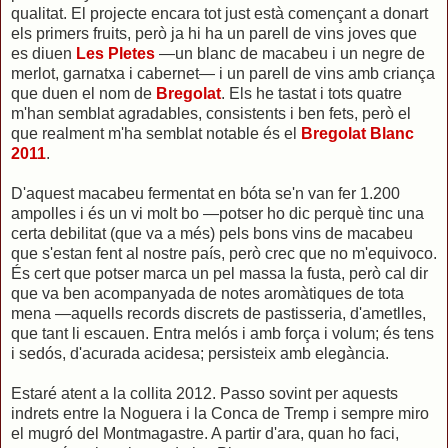
qualitat. El projecte encara tot just està començant a donart
els primers fruits, però ja hi ha un parell de vins joves que
es diuen
Les Pletes
—un blanc de macabeu i un negre de
merlot, garnatxa i cabernet— i un parell de vins amb criança
que duen el nom de
Bregolat
. Els he tastat i tots quatre
m'han semblat agradables, consistents i ben fets, però el
que realment m'ha semblat notable és el
Bregolat Blanc
2011
.
D'aquest macabeu fermentat en bóta se'n van fer 1.200
ampolles i és un vi molt bo —potser ho dic perquè tinc una
certa debilitat (que va a més) pels bons vins de macabeu
que s'estan fent al nostre país, però crec que no m'equivoco.
És cert que potser marca un pel massa la fusta, però cal dir
que va ben acompanyada de notes aromàtiques de tota
mena —aquells records discrets de pastisseria, d'ametlles,
que tant li escauen. Entra melós i amb força i volum; és tens
i sedós, d'acurada acidesa; persisteix amb elegància.
Estaré atent a la collita 2012. Passo sovint per aquests
indrets entre la Noguera i la Conca de Tremp i sempre miro
el mugró del Montmagastre. A partir d'ara, quan ho faci,