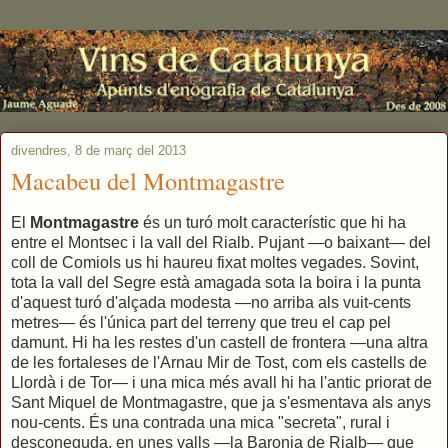
divendres, 8 de març del 2013
Macabeu del Montmagastre
El
Montmagastre
és un turó molt característic que hi ha
entre el Montsec i la vall del Rialb. Pujant —o baixant— del
coll de Comiols us hi haureu fixat moltes vegades. Sovint,
tota la vall del Segre està amagada sota la boira i la punta
d'aquest turó d'alçada modesta —no arriba als vuit-cents
metres— és l'única part del terreny que treu el cap pel
damunt. Hi ha les restes d'un castell de frontera —una altra
de les fortaleses de l'Arnau Mir de Tost, com els castells de
Llordà i de Tor— i una mica més avall hi ha l'antic priorat de
Sant Miquel de Montmagastre, que ja s'esmentava als anys
nou-cents. És una contrada una mica "secreta", rural i
desconeguda, en unes valls —la Baronia de Rialb— que