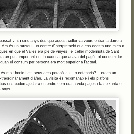
passat vint-i-cinc anys des que aquest celler va veure entrar la darrera
 Ara és un museu i un centre d'interpretació que ens acosta una mica a
ques en que el Vallès era ple de vinyes i el celler modernista de Sant
ra un punt important en la cadena que anava del pagès al consumidor
quan el consum per persona era molt superior a l'actual.
ci és molt bonic i els seus arcs parabòlics —o catenaris?— creen un
xtraordinàriament diàfan. La visita és recomanable i els plafons
tius ens poden ajudar a entendre com era la vida pagesa fa seixanta o
a anys.