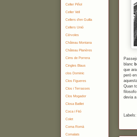
Celler Piñol
Celler Vell
Cellers d'en Guilla
Cellers Unió
Cérvoles
Château Montana
Château Planères
Cims de Porrera
Passejo
blanc
b
Cingles Blaus
que ara
clos Dominic
però en
aquesta
Clos Figueres
Quan to
Clos i Terrasses
filosof
Clos Mogador
devia a
Closa Batllet
Coca i Fitó
Labels
Colet
Coma Romà
Comalats