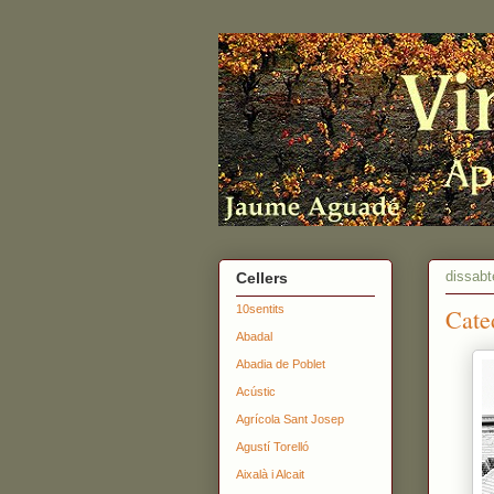
dissabt
Cellers
10sentits
Cate
Abadal
Abadia de Poblet
Acústic
Agrícola Sant Josep
Agustí Torelló
Aixalà i Alcait