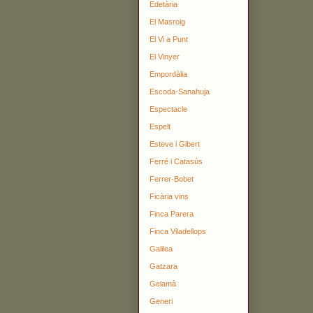
Edetària
El Masroig
El Vi a Punt
El Vinyer
Empordàlia
Escoda-Sanahuja
Espectacle
Espelt
Esteve i Gibert
Ferré i Catasús
Ferrer-Bobet
Ficària vins
Finca Parera
Finca Viladellops
Galilea
Gatzara
Gelamà
Generi