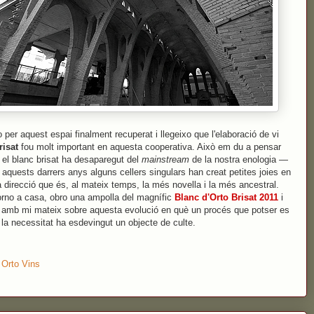
 per aquest espai finalment recuperat i llegeixo que l'elaboració de vi
risat
fou molt important en aquesta cooperativa. Això em du a pensar
 el blanc brisat ha desaparegut del
mainstream
de la nostra enologia —
 aquests darrers anys alguns cellers singulars han creat petites joies en
 direcció que és, al mateix temps, la més novella i la més ancestral.
rno a casa, obro una ampolla del magnífic
Blanc d'Orto Brisat 2011
i
o amb mi mateix sobre aquesta evolució en què un procés que potser es
 la necessitat ha esdevingut un objecte de culte.
:
Orto Vins