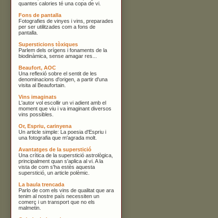
quantes calories té una copa de vi.
Fons de pantalla
Fotografies de vinyes i vins, preparades
per ser utilitzades com a fons de
pantalla.
Supersticions tòxiques
Parlem dels orígens i fonaments de la
biodinàmica, sense amagar res...
Beaufort, AOC
Una reflexió sobre el sentit de les
denominacions d'origen, a partir d'una
visita al Beaufortain.
Vins imaginats
L'autor vol escollir un vi adient amb el
moment que viu i va imaginant diversos
vins possibles.
Or, Espriu, carinyena
Un article simple: La poesia d'Espriu i
una fotografia que m'agrada molt.
Avantatges de la superstició
Una crítica de la superstició astrològica,
principalment quan s'aplica al vi. A la
vista de com s'ha estès aquesta
superstició, un article polèmic.
La baula trencada
Parlo de com els vins de qualitat que ara
tenim al nostre país necessiten un
comerç i un transport que no els
malmetin.