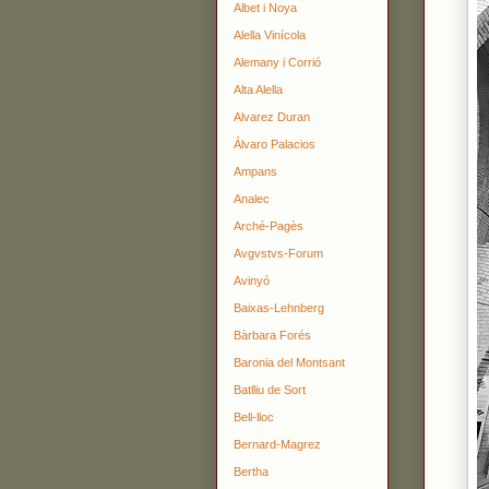
Albet i Noya
Alella Vinícola
Alemany i Corrió
Alta Alella
Alvarez Duran
Álvaro Palacios
Ampans
Analec
Arché-Pagès
Avgvstvs-Forum
Avinyó
Baixas-Lehnberg
Bàrbara Forés
Baronia del Montsant
Batlliu de Sort
Bell-lloc
Bernard-Magrez
Bertha