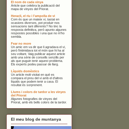
El nom de cada vinya
Article que celebra la publicació del
mapa de vinyes del Priorat.
Heracli, el riu i l'ampolla de vi
Com és que un mateix vi, tastat en
ocasions diverses, pot produir-nos
sensacions tant diferents? No tinc la
resposta definitiva, però apunto algunes
respostes possibles i una que no m'ho
sembla.
Fear no more
Un amic em va dir que li agradava el vi,
però l'intimidava tot el món que hi ha al
seu voltant. Vaig publicar aquest article
amb una sèrie de consells senzills per
als que puguin tenir aquest problema.
Els experts podeu passar de llarg.
Líquids domèstics
Un article molt visitat en què es
compara el preu del vi amb el d'altres
líquids que podem tenir a casa. El
resultat és sorprenent.
Llums i colors de tardor a les vinyes
del Priorat
Algunes fotografies de vinyes del
Priorat, amb els bells colors de la tardor.
El meu blog de muntanya