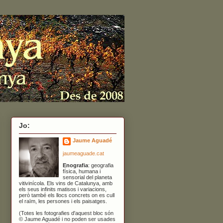
Jo:
Jaume Aguadé
jaumeaguade.cat
Enografia
: geografia
física, humana i
sensorial del planeta
vitivinícola. Els vins de Catalunya, amb
els seus infinits matisos i variacions,
però també els llocs concrets on es cull
el raïm, les persones i els paisatges.
(Totes les fotografies d'aquest bloc són
© Jaume Aguadé i no poden ser usades