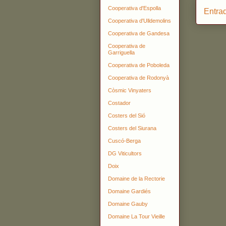
Cooperativa d'Espolla
Entra
Cooperativa d'Ulldemolins
Cooperativa de Gandesa
Cooperativa de
Garriguella
Cooperativa de Poboleda
Cooperativa de Rodonyà
Còsmic Vinyaters
Costador
Costers del Sió
Costers del Siurana
Cuscó-Berga
DG Viticultors
Doix
Domaine de la Rectorie
Domaine Gardiés
Domaine Gauby
Domaine La Tour Vieille