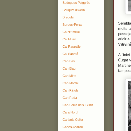
Bodegues Puiggròs
Bouquet d'Alella
Bregolat
Semblav
Burgos-Porta
molts a
Ca N'Estruc
passeja
erigir a
Cal Músic
Vitivin
Cal Raspallet
Cal Sanctó
A l'ini
Cugat v
Can Bas
Martine
Can Blau
tampoc 
Can Miret
Can Morral
Can Ràfols
Can Roda
Can Serra dels Exibis
Cara Nord
Carlania Celler
Carles Andreu