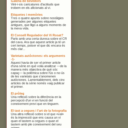
Galeria de bevedors
Vint-i-sis caricatures d'actituds que
trobem en els aficionats al vi.
Etiquetes i memòries
Tres o quatre apunts sobre nostàlgies
generades per algunes etiquetes
antigues, que lligo a alguns moments de
la meva vida.
El Consell Regulador del Vi Rosat?
Parlo amb una certa duresa sobre el CR
del cava. Ara que aquest article ja té un
cert temps, potser el que dic encara és
més clar...
Varietats autòctones: els arguments
-1-
Aquest havia de ser el primer article
d'una sèrie en què volia analitzar —de la
manera més objectiva de què sóc
capaç— la polèmica sobre l'ús o no-ús
de les varietats que s'anomenen
autòctones. Lamentablement, dels cinc
articles de la sèrie només vaig publicar
el primer.
El pròleg
Una reflexió sobre la diferència en la
percepció d'un vi en funció del
coneixement previ que en tinguem.
El tast a cegues i l'art de la fotografia
Una altra reflexió sobre si el que «val»
és la impressió que ens causa un vi
quan el tastem a cegues o quan el
tastem amb ple coneixement del seu
origen.