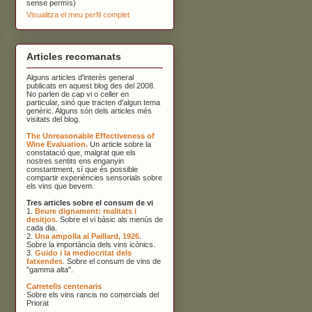
sense permís)
Visualitza el meu perfil complet
Articles recomanats
Alguns articles d'interès general
publicats en aquest blog des del 2008.
No parlen de cap vi o celler en
particular, sinó que tracten d'algun tema
genèric. Alguns són dels articles més
visitats del blog.
The Unreasonable Effectiveness of
Wine Evaluation.
Un article sobre la
constatació que, malgrat que els
nostres sentits ens enganyin
constantment, sí que és possible
compartir experiències sensorials sobre
els vins que bevem.
Tres articles sobre el consum de vi
1.
Beure dignament: realitats i
desitjos.
Sobre el vi bàsic als menús de
cada dia.
2.
Una ampolla al Paillard, 1926
.
Sobre la importància dels vins icònics.
3.
Guido i la mediocritat dels
fatxendes
. Sobre el consum de vins de
"gamma alta".
Carretells centenaris
Sobre els vins rancis no comercials del
Priorat