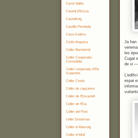
Carol-Vallès
Castell d'Encús
Castellroig
Castillo Perelada
Cava Guilera
Ja han 
Cedó-Anguera
verema.
Celler Bartolomé
les èpo
Celler Cooperatiu
Cugat e
Cornudella
de vi —
Celler cooperatiu d'Els
Guiamets
L'edifi
espai e
Celler Credo
informa
Celler de capçanes
vuitant
Celler de l'Encastell
Celler de l'Era
Celler del Pont
celler Dosterras
Celler el Masroig
Celler el Molí