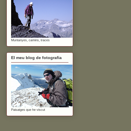
Muntanyes, camins, traces
El meu blog de fotografia
Paisatges que he viscut