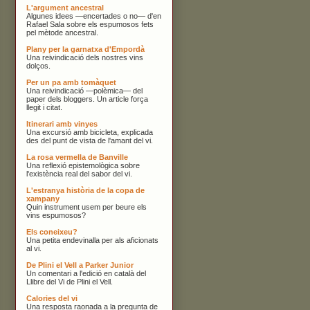
L'argument ancestral
Algunes idees —encertades o no— d'en
Rafael Sala sobre els espumosos fets
pel mètode ancestral.
Plany per la garnatxa d'Empordà
Una reivindicació dels nostres vins
dolços.
Per un pa amb tomàquet
Una reivindicació —polèmica— del
paper dels bloggers. Un article força
llegit i citat.
Itinerari amb vinyes
Una excursió amb bicicleta, explicada
des del punt de vista de l'amant del vi.
La rosa vermella de Banville
Una reflexió epistemològica sobre
l'existència real del sabor del vi.
L'estranya història de la copa de
xampany
Quin instrument usem per beure els
vins espumosos?
Els coneixeu?
Una petita endevinalla per als aficionats
al vi.
De Plini el Vell a Parker Junior
Un comentari a l'edició en català del
Llibre del Vi de Plini el Vell.
Calories del vi
Una resposta raonada a la pregunta de