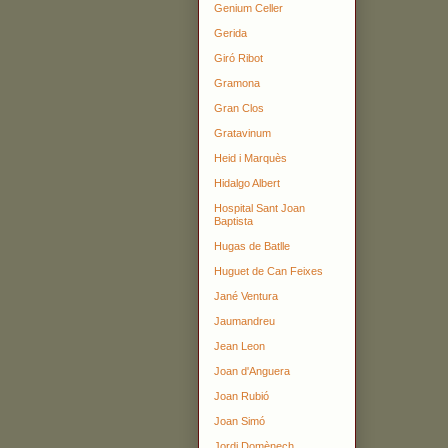
Genium Celler
Gerida
Giró Ribot
Gramona
Gran Clos
Gratavinum
Heid i Marquès
Hidalgo Albert
Hospital Sant Joan
Baptista
Hugas de Batlle
Huguet de Can Feixes
Jané Ventura
Jaumandreu
Jean Leon
Joan d'Anguera
Joan Rubió
Joan Simó
Jordi Domènech