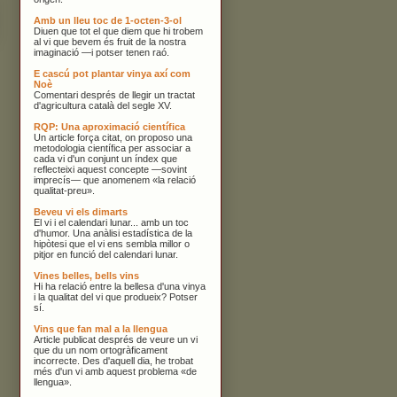
Amb un lleu toc de 1-octen-3-ol
Diuen que tot el que diem que hi trobem
al vi que bevem és fruit de la nostra
imaginació —i potser tenen raó.
E cascú pot plantar vinya axí com
Noè
Comentari després de llegir un tractat
d'agricultura català del segle XV.
RQP: Una aproximació científica
Un article força citat, on proposo una
metodologia científica per associar a
cada vi d'un conjunt un índex que
reflecteixi aquest concepte —sovint
imprecís— que anomenem «la relació
qualitat-preu».
Beveu vi els dimarts
El vi i el calendari lunar... amb un toc
d'humor. Una anàlisi estadística de la
hipòtesi que el vi ens sembla millor o
pitjor en funció del calendari lunar.
Vines belles, bells vins
Hi ha relació entre la bellesa d'una vinya
i la qualitat del vi que produeix? Potser
sí.
Vins que fan mal a la llengua
Article publicat després de veure un vi
que du un nom ortogràficament
incorrecte. Des d'aquell dia, he trobat
més d'un vi amb aquest problema «de
llengua».