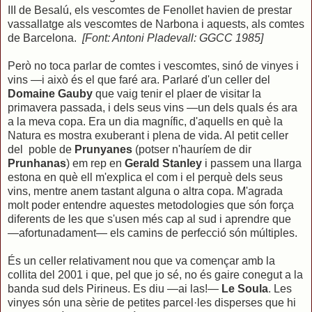
III de Besalú, els vescomtes de Fenollet havien de prestar
vassallatge als vescomtes de Narbona i aquests, als comtes
de Barcelona.
[Font: Antoni Pladevall: GGCC 1985]
Però no toca parlar de comtes i vescomtes, sinó de vinyes i
vins —i això és el que faré ara. Parlaré d'un celler del
Domaine Gauby
que vaig tenir el plaer de visitar la
primavera passada, i dels seus vins —un dels quals és ara
a la meva copa. Era un dia magnífic, d'aquells en què la
Natura es mostra exuberant i plena de vida. Al petit celler
del poble de
Prunyanes
(potser n'hauríem de dir
Prunhanas
) em rep en
Gerald Stanley
i passem una llarga
estona en què ell m'explica el com i el perquè dels seus
vins, mentre anem tastant alguna o altra copa. M'agrada
molt poder entendre aquestes metodologies que són força
diferents de les que s'usen més cap al sud i aprendre que
—afortunadament— els camins de perfecció són múltiples.
És un celler relativament nou que va començar amb la
collita del 2001 i que, pel que jo sé, no és gaire conegut a la
banda sud dels Pirineus. Es diu —ai las!—
Le Soula
. Les
vinyes són una sèrie de petites parcel·les disperses que hi