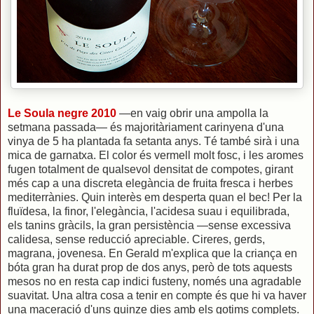
Le Soula negre 2010
—en vaig obrir una ampolla la
setmana passada— és majoritàriament carinyena d'una
vinya de 5 ha plantada fa setanta anys. Té també sirà i una
mica de garnatxa. El color és vermell molt fosc, i les aromes
fugen totalment de qualsevol densitat de compotes, girant
més cap a una discreta elegància de fruita fresca i herbes
mediterrànies. Quin interès em desperta quan el bec! Per la
fluïdesa, la finor, l'elegància, l'acidesa suau i equilibrada,
els tanins gràcils, la gran persistència —sense excessiva
calidesa, sense reducció apreciable. Cireres, gerds,
magrana, jovenesa. En Gerald m'explica que la criança en
bóta gran ha durat prop de dos anys, però de tots aquests
mesos no en resta cap indici fusteny, només una agradable
suavitat. Una altra cosa a tenir en compte és que hi va haver
una maceració d'uns quinze dies amb els gotims complets.