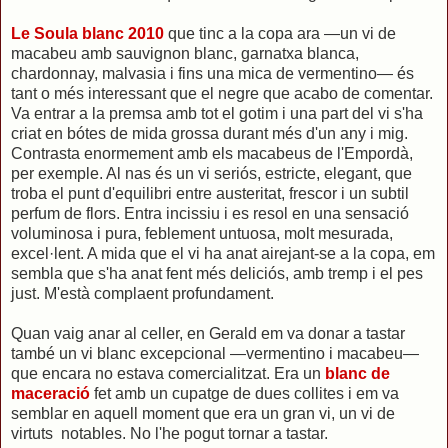
Le Soula blanc 2010
que tinc a la copa ara —un vi de
macabeu amb sauvignon blanc, garnatxa blanca,
chardonnay, malvasia i fins una mica de vermentino— és
tant o més interessant que el negre que acabo de comentar.
Va entrar a la premsa amb tot el gotim i una part del vi s'ha
criat en bótes de mida grossa durant més d'un any i mig.
Contrasta enormement amb els macabeus de l'Empordà,
per exemple. Al nas és un vi seriós, estricte, elegant, que
troba el punt d'equilibri entre austeritat, frescor i un subtil
perfum de flors. Entra incissiu i es resol en una sensació
voluminosa i pura, feblement untuosa, molt mesurada,
excel·lent. A mida que el vi ha anat airejant-se a la copa, em
sembla que s'ha anat fent més deliciós, amb tremp i el pes
just. M'està complaent profundament.
Quan vaig anar al celler, en Gerald em va donar a tastar
també un vi blanc excepcional —vermentino i macabeu—
que encara no estava comercialitzat. Era un
blanc de
maceració
fet amb un cupatge de dues collites i em va
semblar en aquell moment que era un gran vi, un vi de
virtuts notables. No l'he pogut tornar a tastar.