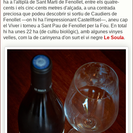
ha a l'altiplà de Sant Martí de Fenollet, entre els quatre-
cents i els cinc-cents metres d'alçada, a una contrada
preciosa que podeu descobrir si sortiu de Caudiers de
Fenollet —on hi ha l'impressionant Castellfisel—, aneu cap
el Viver i torneu a Sant Pau de Fenollet per la Fou. En total
hi ha unes 22 ha (de cultiu biològic), amb algunes vinyes
velles, com la de carinyena d'on surt el vi negre
Le Soula
.