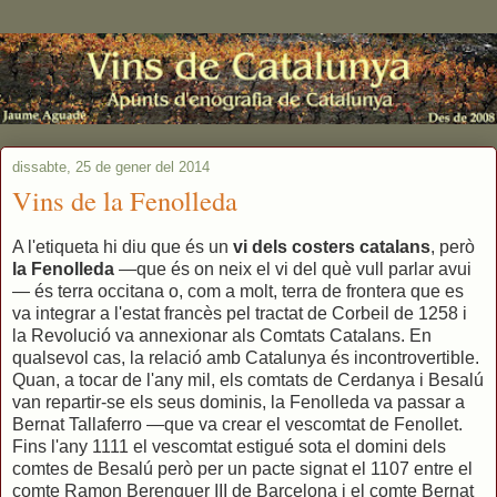
dissabte, 25 de gener del 2014
Vins de la Fenolleda
A l'etiqueta hi diu que és un
vi dels costers catalans
, però
la Fenolleda
—que és on neix el vi del què vull parlar avui
— és terra occitana o, com a molt, terra de frontera que es
va integrar a l'estat francès pel tractat de Corbeil de 1258 i
la Revolució va annexionar als Comtats Catalans. En
qualsevol cas, la relació amb Catalunya és incontrovertible.
Quan, a tocar de l'any mil, els comtats de Cerdanya i Besalú
van repartir-se els seus dominis, la Fenolleda va passar a
Bernat Tallaferro —que va crear el vescomtat de Fenollet.
Fins l'any 1111 el vescomtat estigué sota el domini dels
comtes de Besalú però per un pacte signat el 1107 entre el
comte Ramon Berenguer III de Barcelona i el comte Bernat