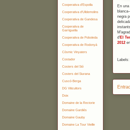
Cooperativa d'Espolla
En una 
blanca—
Cooperativa d'Ulldemolins
negra p
Cooperativa de Gandesa
delicad
Cooperativa de
instant
Garriguella
M'agrad
d'
El Te
Cooperativa de Poboleda
2012
e
Cooperativa de Rodonyà
Còsmic Vinyaters
Labels
Costador
Costers del Sió
Costers del Siurana
Cuscó-Berga
Entra
DG Viticultors
Doix
Domaine de la Rectorie
Domaine Gardiés
Domaine Gauby
Domaine La Tour Vieille