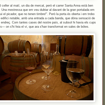
al celler al matí, un dia de mercat, però el carrer Santa Anna està ben
l. Una mestressa que em veu dubtar al davant de la gran portalada em
qui el picador, que no tenen timbre!". Però la porta és oberta i em trobo
edifici notable, amb una entrada a cada banda, que dóna sensació de
 i endreç. Com tantes cases del nostre país, al subsol hi havia els cups
ls— on s'hi feia el vi, que ara s'han transformat en sales de bótes.