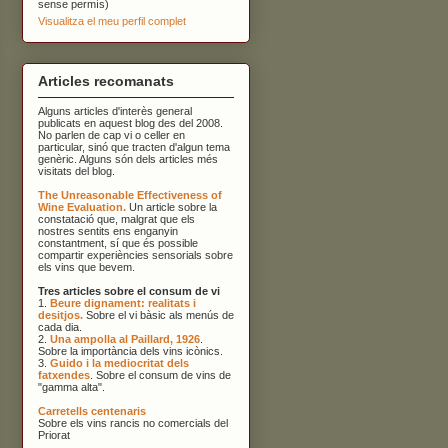
sense permís)
Visualitza el meu perfil complet
Articles recomanats
Alguns articles d'interès general
publicats en aquest blog des del 2008.
No parlen de cap vi o celler en
particular, sinó que tracten d'algun tema
genèric. Alguns són dels articles més
visitats del blog.
The Unreasonable Effectiveness of
Wine Evaluation.
Un article sobre la
constatació que, malgrat que els
nostres sentits ens enganyin
constantment, sí que és possible
compartir experiències sensorials sobre
els vins que bevem.
Tres articles sobre el consum de vi
1.
Beure dignament: realitats i
desitjos.
Sobre el vi bàsic als menús de
cada dia.
2.
Una ampolla al Paillard, 1926
.
Sobre la importància dels vins icònics.
3.
Guido i la mediocritat dels
fatxendes
. Sobre el consum de vins de
"gamma alta".
Carretells centenaris
Sobre els vins rancis no comercials del
Priorat