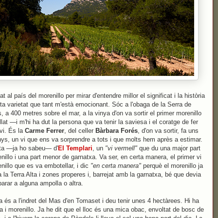
at al país del morenillo per mirar d'entendre millor el significat i la història
ta varietat que tant m'està emocionant. Sóc a l'obaga de la Serra de
, a 400 metres sobre el mar, a la vinya d'on va sortir el primer morenillo
lat —i m'hi ha dut la persona que va tenir la saviesa i el coratge de fer
vi. És la
Carme Ferrer
, del celler
Bàrbara Forés
, d'on va sortir, fa uns
ys, un vi que ens va sorprendre a tots i que molts hem après a estimar.
ta —ja ho sabeu— d'
El Templari
, un
"vi vermell"
que du una major part
nillo i una part menor de garnatxa. Va ser, en certa manera, el primer vi
nillo que es va embotellar, i dic
"en certa manera"
perquè el morenillo ja
 a la Terra Alta i zones properes i, barrejat amb la garnatxa, bé que devia
parar a alguna ampolla o altra.
a és a l'indret del Mas d'en Tomaset i deu tenir unes 4 hectàrees. Hi ha
a i morenillo. Ja he dit que el lloc és una mica obac, envoltat de bosc de