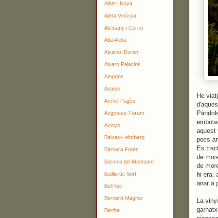
Albet i Noya
Alella Vinícola
Alemany i Corrió
Alta Alella
Alvarez Duran
Álvaro Palacios
Ampans
Analec
He viatj
Arché-Pagès
d'aques
Pàndols
Avgvstvs-Forum
embotel
Avinyó
aquest 
Baixas-Lehnberg
pocs an
Es trac
Bàrbara Forés
de more
Baronia del Montsant
de more
Batlliu de Sort
hi era,
anar a 
Bell-lloc
Bernard-Magrez
La viny
garnatx
Bertha