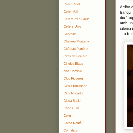
Celler Piñol
Arribo 
Celler Vell
tranqui
diu "to
Cellers d'en Guilla
amb un 
Cellers Unió
silenci
—o trul
Cérvoles
Château Montana
Château Planères
Cims de Porrera
Cingles Blaus
clos Dominic
Clos Figueres
Clos i Terrasses
Clos Mogador
Closa Batllet
Coca i Fitó
Colet
Coma Romà
Comalats