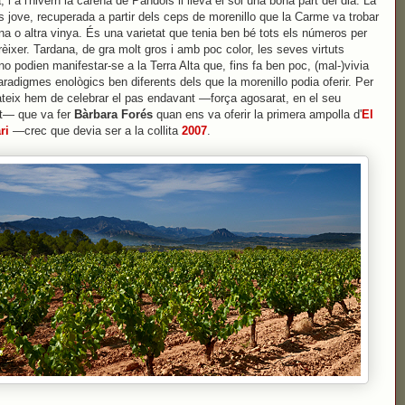
 i a l'hivern la carena de Pàndols li lleva el sol una bona part del dia. La
s jove, recuperada a partir dels ceps de morenillo que la Carme va trobar
na o altra vinya. És una varietat que tenia ben bé tots els números per
èixer. Tardana, de gra molt gros i amb poc color, les seves virtuts
 no podien manifestar-se a la Terra Alta que, fins fa ben poc, (mal-)vivia
aradigmes enològics ben diferents dels que la morenillo podia oferir. Per
teix hem de celebrar el pas endavant —força agosarat, en el seu
— que va fer
Bàrbara Forés
quan ens va oferir la primera ampolla d'
El
ri
—crec que devia ser a la collita
2007
.