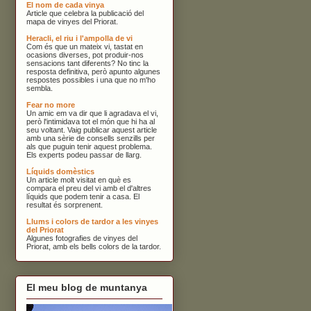
El nom de cada vinya
Article que celebra la publicació del
mapa de vinyes del Priorat.
Heracli, el riu i l'ampolla de vi
Com és que un mateix vi, tastat en
ocasions diverses, pot produir-nos
sensacions tant diferents? No tinc la
resposta definitiva, però apunto algunes
respostes possibles i una que no m'ho
sembla.
Fear no more
Un amic em va dir que li agradava el vi,
però l'intimidava tot el món que hi ha al
seu voltant. Vaig publicar aquest article
amb una sèrie de consells senzills per
als que puguin tenir aquest problema.
Els experts podeu passar de llarg.
Líquids domèstics
Un article molt visitat en què es
compara el preu del vi amb el d'altres
líquids que podem tenir a casa. El
resultat és sorprenent.
Llums i colors de tardor a les vinyes
del Priorat
Algunes fotografies de vinyes del
Priorat, amb els bells colors de la tardor.
El meu blog de muntanya