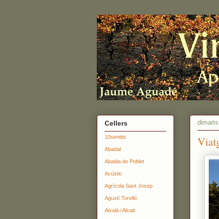
dimarts
Cellers
10sentits
Viat
Abadal
Abadia de Poblet
Acústic
Agrícola Sant Josep
Agustí Torelló
Aixalà i Alcait