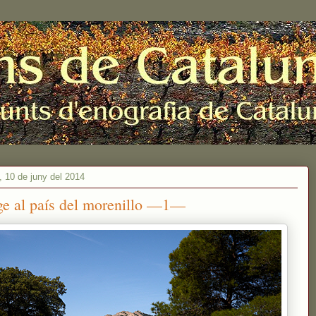
, 10 de juny del 2014
ge al país del morenillo —1—