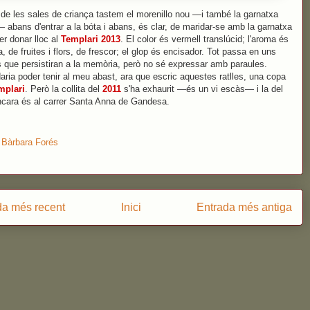
de les sales de criança tastem el morenillo nou —i també la garnatxa
 abans d'entrar a la bóta i abans, és clar, de maridar-se amb la garnatxa
er donar lloc al
Templari 2013
. El color és vermell translúcid; l'aroma és
a, de fruites i flors, de frescor; el glop és encisador. Tot passa en uns
s que persistiran a la memòria, però no sé expressar amb paraules.
aria poder tenir al meu abast, ara que escric aquestes ratlles, una copa
mplari
. Però la collita del
2011
s'ha exhaurit —és un vi escàs— i la del
ncara és al carrer Santa Anna de Gandesa.
:
Bàrbara Forés
da més recent
Inici
Entrada més antiga