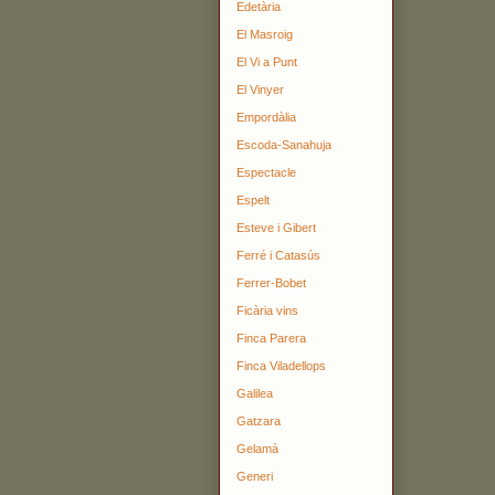
Edetària
El Masroig
El Vi a Punt
El Vinyer
Empordàlia
Escoda-Sanahuja
Espectacle
Espelt
Esteve i Gibert
Ferré i Catasús
Ferrer-Bobet
Ficària vins
Finca Parera
Finca Viladellops
Galilea
Gatzara
Gelamà
Generi