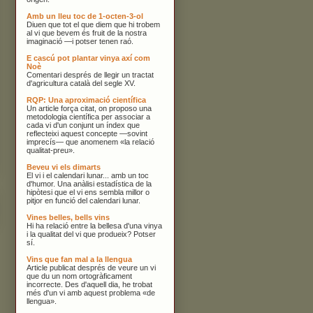
Amb un lleu toc de 1-octen-3-ol
Diuen que tot el que diem que hi trobem
al vi que bevem és fruit de la nostra
imaginació —i potser tenen raó.
E cascú pot plantar vinya axí com
Noè
Comentari després de llegir un tractat
d'agricultura català del segle XV.
RQP: Una aproximació científica
Un article força citat, on proposo una
metodologia científica per associar a
cada vi d'un conjunt un índex que
reflecteixi aquest concepte —sovint
imprecís— que anomenem «la relació
qualitat-preu».
Beveu vi els dimarts
El vi i el calendari lunar... amb un toc
d'humor. Una anàlisi estadística de la
hipòtesi que el vi ens sembla millor o
pitjor en funció del calendari lunar.
Vines belles, bells vins
Hi ha relació entre la bellesa d'una vinya
i la qualitat del vi que produeix? Potser
sí.
Vins que fan mal a la llengua
Article publicat després de veure un vi
que du un nom ortogràficament
incorrecte. Des d'aquell dia, he trobat
més d'un vi amb aquest problema «de
llengua».