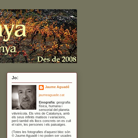
Jo:
Jaume Aguadé
jaumeaguade.cat
Enografia
: geografia
física, humana i
sensorial del planeta
vitivinícola. Els vins de Catalunya, amb
els seus infinits matisos i variacions,
però també els llocs concrets on es cull
el raïm, les persones i els paisatges.
(Totes les fotografies d'aquest bloc són
© Jaume Aguadé i no poden ser usades