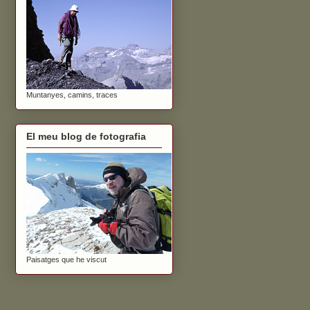
Muntanyes, camins, traces
El meu blog de fotografia
Paisatges que he viscut