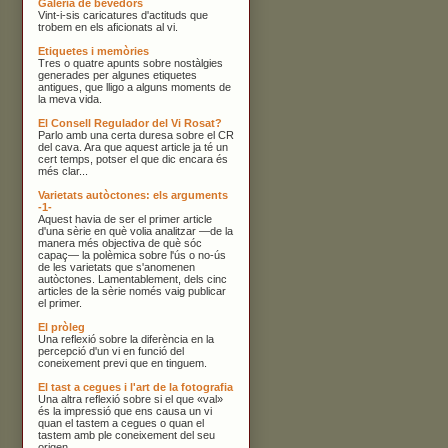
Galeria de bevedors
Vint-i-sis caricatures d'actituds que
trobem en els aficionats al vi.
Etiquetes i memòries
Tres o quatre apunts sobre nostàlgies
generades per algunes etiquetes
antigues, que lligo a alguns moments de
la meva vida.
El Consell Regulador del Vi Rosat?
Parlo amb una certa duresa sobre el CR
del cava. Ara que aquest article ja té un
cert temps, potser el que dic encara és
més clar...
Varietats autòctones: els arguments
-1-
Aquest havia de ser el primer article
d'una sèrie en què volia analitzar —de la
manera més objectiva de què sóc
capaç— la polèmica sobre l'ús o no-ús
de les varietats que s'anomenen
autòctones. Lamentablement, dels cinc
articles de la sèrie només vaig publicar
el primer.
El pròleg
Una reflexió sobre la diferència en la
percepció d'un vi en funció del
coneixement previ que en tinguem.
El tast a cegues i l'art de la fotografia
Una altra reflexió sobre si el que «val»
és la impressió que ens causa un vi
quan el tastem a cegues o quan el
tastem amb ple coneixement del seu
origen.