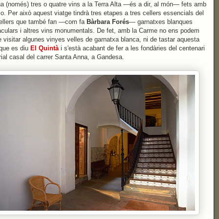
ha (només) tres o quatre vins a la Terra Alta —és a dir, al món— fets amb
lo. Per això aquest viatge tindrà tres etapes a tres cellers essencials del
Cellers que també fan —com fa
Bàrbara Forés
— garnatxes blanques
culars i altres vins monumentals. De fet, amb la Carme no ens podem
e visitar algunes vinyes velles de garnatxa blanca, ni de tastar aquesta
 que es diu
El Quintà
i s'està acabant de fer a les fondàries del centenari
rial casal del carrer Santa Anna, a Gandesa.