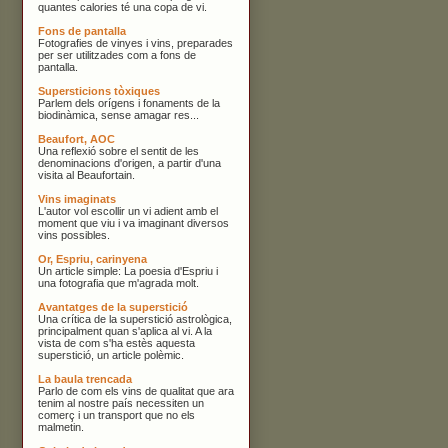
quantes calories té una copa de vi.
Fons de pantalla
Fotografies de vinyes i vins, preparades
per ser utilitzades com a fons de
pantalla.
Supersticions tòxiques
Parlem dels orígens i fonaments de la
biodinàmica, sense amagar res...
Beaufort, AOC
Una reflexió sobre el sentit de les
denominacions d'origen, a partir d'una
visita al Beaufortain.
Vins imaginats
L'autor vol escollir un vi adient amb el
moment que viu i va imaginant diversos
vins possibles.
Or, Espriu, carinyena
Un article simple: La poesia d'Espriu i
una fotografia que m'agrada molt.
Avantatges de la superstició
Una crítica de la superstició astrològica,
principalment quan s'aplica al vi. A la
vista de com s'ha estès aquesta
superstició, un article polèmic.
La baula trencada
Parlo de com els vins de qualitat que ara
tenim al nostre país necessiten un
comerç i un transport que no els
malmetin.