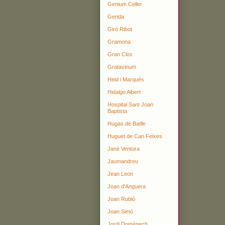
Genium Celler
Gerida
Giró Ribot
Gramona
Gran Clos
Gratavinum
Heid i Marquès
Hidalgo Albert
Hospital Sant Joan
Baptista
Hugas de Batlle
Huguet de Can Feixes
Jané Ventura
Jaumandreu
Jean Leon
Joan d'Anguera
Joan Rubió
Joan Simó
Jordi Domènech