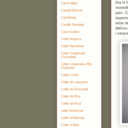
Ara hi 
Carol-Vallès
morenil
Castell d'Encús
país. 
Castellroig
especta
estar d
Castillo Perelada
delícia
Cava Guilera
i senyo
Cedó-Anguera
Celler Bartolomé
Celler Cooperatiu
Cornudella
Celler cooperatiu d'Els
Guiamets
Celler Credo
Celler de capçanes
Celler de l'Encastell
Celler de l'Era
Celler del Pont
celler Dosterras
Celler el Masroig
Celler el Molí