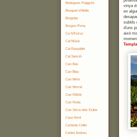
pinassa,
Bodegues Puiggròs
vinya é
Bouquet d'Alella
en algu
desapar
Bregolat
subtils
Burgos-Porta
d'uns p
això ma
Ca N'Estruc
moment
Cal Músic
Templa
Cal Raspallet
Cal Sanctó
Can Bas
Can Blau
Can Miret
Can Morral
Can Ràfols
Can Roda
Can Serra dels Exibis
Cara Nord
Carlania Celler
Carles Andreu