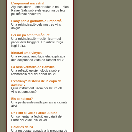
L'argument ancestral
Algunes idees —encertades o no— d'en
Rafael Sala sobre els espumosos fets
pel mètode ancestral.
Plany per la garnatxa d'Empordà
Una reivindicació dels nostres vins
dolços.
Per un pa amb tomàquet
Una reivindicació —polèmica— del
paper dels bloggers. Un article força
llegit i citat.
Itinerari amb vinyes
Una excursió amb bicicleta, explicada
des del punt de vista de l'amant del vi.
La rosa vermella de Banville
Una reflexió epistemològica sobre
l'existència real del sabor del vi.
L'estranya història de la copa de
xampany
Quin instrument usem per beure els
vins espumosos?
Els coneixeu?
Una petita endevinalla per als aficionats
al vi.
De Plini el Vell a Parker Junior
Un comentari a l'edició en català del
Llibre del Vi de Plini el Vell.
Calories del vi
Una resposta raonada a la pregunta de