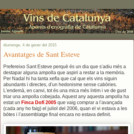
diumenge, 4 de gener del 2015
Avantatges de Sant Esteve
Prefereixo Sant Esteve perquè és un dia que s'adiu més a
destapar alguna ampolla que aspiri a restar a la memòria.
Per Nadal hi ha tanta xefla que cal que els vins siguin
abundants i directes, d'un hedonisme sense cabòries.
L'endemà, en canvi, tot és una mica més íntim i ve de gust
triar una ampolla cobejada. Aquest any aquesta ampolla ha
estat un
Finca Dofí 2005
que vaig comprar a l'avançada
(cada any ho faig) el juliol del 2006, quan el vi estava a les
bótes i l'assemblatge final encara no estava definit.