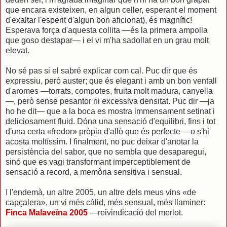
que encara existeixen, en algun celler, esperant el moment
d'exaltar l'esperit d'algun bon aficionat), és magnífic!
Esperava força d'aquesta collita —és la primera ampolla
que goso destapar— i el vi m'ha sadollat en un grau molt
elevat.
No sé pas si el sabré explicar com cal. Puc dir que és
expressiu, però auster; que és elegant i amb un bon ventall
d'aromes —torrats, compotes, fruita molt madura, canyella
—, però sense pesantor ni excessiva densitat. Puc dir —ja
ho he dit— que a la boca es mostra immensament setinat i
deliciosament fluid. Dóna una sensació d'equilibri, fins i tot
d'una certa «fredor» pròpia d'allò que és perfecte —o s'hi
acosta moltíssim. I finalment, no puc deixar d'anotar la
persistència del sabor, que no sembla que desaparegui,
sinó que es vagi transformant imperceptiblement de
sensació a record, a memòria sensitiva i sensual.
I l'endemà, un altre 2005, un altre dels meus vins «de
capçalera», un vi més càlid, més sensual, més llaminer:
Finca Malaveïna 2005
—reivindicació del merlot.