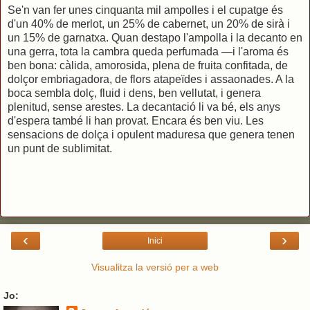
Se'n van fer unes cinquanta mil ampolles i el cupatge és
d'un 40% de merlot, un 25% de cabernet, un 20% de sirà i
un 15% de garnatxa. Quan destapo l'ampolla i la decanto en
una gerra, tota la cambra queda perfumada —i l'aroma és
ben bona: càlida, amorosida, plena de fruita confitada, de
dolçor embriagadora, de flors atapeïdes i assaonades. A la
boca sembla dolç, fluid i dens, ben vellutat, i genera
plenitud, sense arestes. La decantació li va bé, els anys
d'espera també li han provat. Encara és ben viu. Les
sensacions de dolça i opulent maduresa que genera tenen
un punt de sublimitat.
‹
›
Inici
Visualitza la versió per a web
Jo: