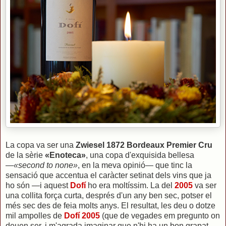
La copa va ser una
Zwiesel 1872 Bordeaux Premier Cru
de la sèrie
«Enoteca»
, una copa d'exquisida bellesa
—
«second to none»
, en la meva opinió— que tinc la
sensació que accentua el caràcter setinat dels vins que ja
ho són —i aquest
Dofí
ho era moltíssim. La del
2005
va ser
una collita força curta, després d'un any ben sec, potser el
més sec des de feia molts anys. El resultat, les deu o dotze
mil ampolles de
Dofí 2005
(que de vegades em pregunto on
deuen ser, i m'agrada imaginar que n'hi ha un bon grapat