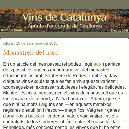
dilluns, 19 de setembre del 2016
Monastrell del nord
En un article del mes passat (el podeu llegir
aquí
) parlava
dels possibles orígens empordanesos del monastrell
relacionant-los amb Sant Pere de Rodes. També parlava
d'alguns vins exquisits que es fan amb aquesta varietat i
aconsegueixen expressar subtileses i elegàncies delicades.
Mentre l'escrivia, pensava en els vins de monastrell que es
fan encara més al nord, a l'altra banda de l'Albera, que sé
que n'hi ha molts i alguns són —en aquests mateixos
registres d'equilibri i frescor— magnífics. Vaig tenir ganes
d'anar-los a buscar i l'endemà mateix vaig viatjar fins els
contraforts de les Corberes, al límit entre el Rosselló i la
Fenolleda, més concretament a les vinyes que hi ha entre