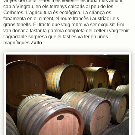
vinyes del celler —les més velles— es troba més amunt,
cap a Vingrau, en els terrenys calcaris al peu de les
Corberes. L'agricultura és ecològica. La criança es
fonamenta en el ciment, el roure francès i austríac i els
grans tonells. El tracte que vaig rebre va ser exquisit. Em
van donar a tastar la gamma completa del celler i vaig tenir
l'agradable sorpresa que el tast es va fer en unes
magnífiques
Zalto
.