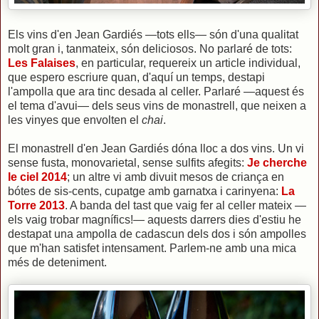
Els vins d'en Jean Gardiés —tots ells— són d'una qualitat
molt gran i, tanmateix, són deliciosos. No parlaré de tots:
Les Falaises
, en particular, requereix un article individual,
que espero escriure quan, d'aquí un temps, destapi
l'ampolla que ara tinc desada al celler. Parlaré —aquest és
el tema d'avui— dels seus vins de monastrell, que neixen a
les vinyes que envolten el
chai
.
El monastrell d'en Jean Gardiés dóna lloc a dos vins. Un vi
sense fusta, monovarietal, sense sulfits afegits:
Je cherche
le ciel 2014
; un altre vi amb divuit mesos de criança en
bótes de sis-cents, cupatge amb garnatxa i carinyena:
La
Torre 2013
. A banda del tast que vaig fer al celler mateix —
els vaig trobar magnífics!— aquests darrers dies d'estiu he
destapat una ampolla de cadascun dels dos i són ampolles
que m'han satisfet intensament. Parlem-ne amb una mica
més de deteniment.