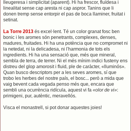
lleugeresa i simplicitat (aparent). Hi ha frescor, fluïdesa i
linealitat sense cap aresta ni cap aspror. Tanins que li
donen tremp sense entorpir el pas de boca llaminer, fruitat i
setinat.
La Torre 2013
és excel·lent. Té un color granat fosc ben
bonic i les aromes són penetrants, complexes, denses,
madures, fruitades. Hi ha una potència que no compromet ni
la netedat, ni la delicadesa, ni l'harmonia de tots els
ingredients. Hi ha una sensació que, més que mineral,
sembla de terra, de terrer. Ni el més mínim indici fusteny ens
distreu del glop amorosit i fluid, ple de caràcter, «lluminós».
Quan busco descriptors per a les seves aromes, sí que
trobo les herbes del nostre país, el bosc... però a mida que
vaig bevent cada vegada penso més que, encara que
sembli una ocurrència ridícula, aquest vi fa
«olor de vi»
:
primigeni, pur, autèntic, meravellós.
Visca el monastrell, si pot donar aquestes joies!