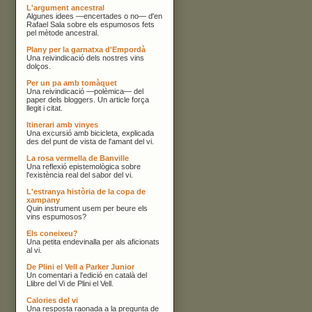
L'argument ancestral
Algunes idees —encertades o no— d'en
Rafael Sala sobre els espumosos fets
pel mètode ancestral.
Plany per la garnatxa d'Empordà
Una reivindicació dels nostres vins
dolços.
Per un pa amb tomàquet
Una reivindicació —polèmica— del
paper dels bloggers. Un article força
llegit i citat.
Itinerari amb vinyes
Una excursió amb bicicleta, explicada
des del punt de vista de l'amant del vi.
La rosa vermella de Banville
Una reflexió epistemològica sobre
l'existència real del sabor del vi.
L'estranya història de la copa de
xampany
Quin instrument usem per beure els
vins espumosos?
Els coneixeu?
Una petita endevinalla per als aficionats
al vi.
De Plini el Vell a Parker Junior
Un comentari a l'edició en català del
Llibre del Vi de Plini el Vell.
Calories del vi
Una resposta raonada a la pregunta de