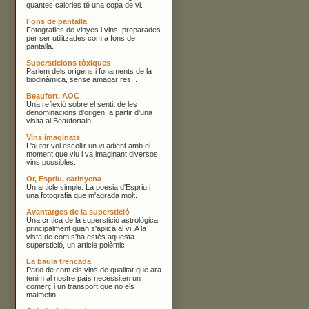
quantes calories té una copa de vi.
Fons de pantalla
Fotografies de vinyes i vins, preparades
per ser utilitzades com a fons de
pantalla.
Supersticions tòxiques
Parlem dels orígens i fonaments de la
biodinàmica, sense amagar res...
Beaufort, AOC
Una reflexió sobre el sentit de les
denominacions d'origen, a partir d'una
visita al Beaufortain.
Vins imaginats
L'autor vol escollir un vi adient amb el
moment que viu i va imaginant diversos
vins possibles.
Or, Espriu, carinyena
Un article simple: La poesia d'Espriu i
una fotografia que m'agrada molt.
Avantatges de la superstició
Una crítica de la superstició astrològica,
principalment quan s'aplica al vi. A la
vista de com s'ha estès aquesta
superstició, un article polèmic.
La baula trencada
Parlo de com els vins de qualitat que ara
tenim al nostre país necessiten un
comerç i un transport que no els
malmetin.