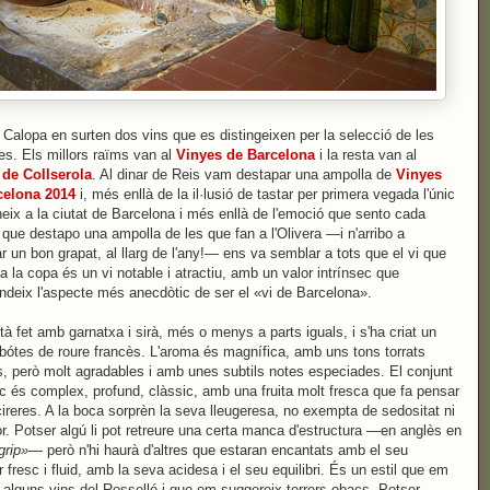
Calopa en surten dos vins que es distingeixen per la selecció de les
les. Els millors raïms van al
Vinyes de Barcelona
i la resta van al
 de Collserola
. Al dinar de Reis vam destapar una ampolla de
Vinyes
celona 2014
i, més enllà de la il·lusió de tastar per primera vegada l'únic
neix a la ciutat de Barcelona i més enllà de l'emoció que sento cada
que destapo una ampolla de les que fan a l'Olivera —i n'arribo a
r un bon grapat, al llarg de l'any!— ens va semblar a tots que el vi que
a la copa és un vi notable i atractiu, amb un valor intrínsec que
ndeix l'aspecte més anecdòtic de ser el «vi de Barcelona».
stà fet amb garnatxa i sirà, més o menys a parts iguals, i s'ha criat un
bótes de roure francès. L'aroma és magnífica, amb uns tons torrats
, però molt agradables i amb unes subtils notes especiades. El conjunt
c és complex, profund, clàssic, amb una fruita molt fresca que fa pensar
cireres. A la boca sorprèn la seva lleugeresa, no exempta de sedositat ni
r. Potser algú li pot retreure una certa manca d'estructura —en anglès en
grip»
— però n'hi haurà d'altres que estaran encantats amb el seu
r fresc i fluid, amb la seva acidesa i el seu equilibri. És un estil que em
 alguns vins del Rosselló i que em suggereix terrers obacs. Potser