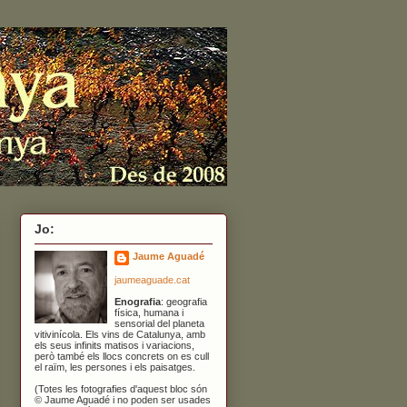
Jo:
Jaume Aguadé
jaumeaguade.cat
Enografia
: geografia
física, humana i
sensorial del planeta
vitivinícola. Els vins de Catalunya, amb
els seus infinits matisos i variacions,
però també els llocs concrets on es cull
el raïm, les persones i els paisatges.
(Totes les fotografies d'aquest bloc són
© Jaume Aguadé i no poden ser usades