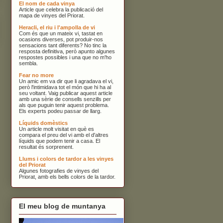
El nom de cada vinya
Article que celebra la publicació del
mapa de vinyes del Priorat.
Heracli, el riu i l'ampolla de vi
Com és que un mateix vi, tastat en
ocasions diverses, pot produir-nos
sensacions tant diferents? No tinc la
resposta definitiva, però apunto algunes
respostes possibles i una que no m'ho
sembla.
Fear no more
Un amic em va dir que li agradava el vi,
però l'intimidava tot el món que hi ha al
seu voltant. Vaig publicar aquest article
amb una sèrie de consells senzills per
als que puguin tenir aquest problema.
Els experts podeu passar de llarg.
Líquids domèstics
Un article molt visitat en què es
compara el preu del vi amb el d'altres
líquids que podem tenir a casa. El
resultat és sorprenent.
Llums i colors de tardor a les vinyes
del Priorat
Algunes fotografies de vinyes del
Priorat, amb els bells colors de la tardor.
El meu blog de muntanya