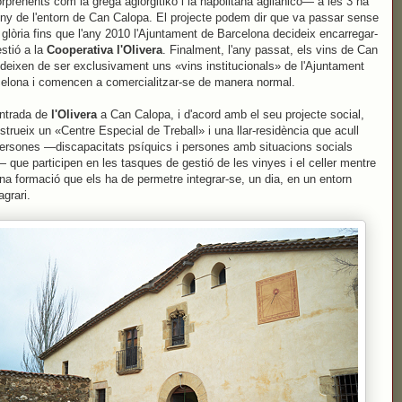
rprenents com la grega agiorgitiko i la napolitana aglianico— a les 3 ha
eny de l'entorn de Can Calopa. El projecte podem dir que va passar sense
 glòria fins que l'any 2010 l'Ajuntament de Barcelona decideix encarregar-
estió a la
Cooperativa l'Olivera
. Finalment, l'any passat, els vins de Can
deixen de ser exclusivament uns «vins institucionals» de l'Ajuntament
elona i comencen a comercialitzar-se de manera normal.
entrada de
l'Olivera
a Can Calopa, i d'acord amb el seu projecte social,
nstrueix un «Centre Especial de Treball» i una llar-residència que acull
ersones —discapacitats psíquics i persones amb situacions socials
s— que participen en les tasques de gestió de les vinyes i el celler mentre
na formació que els ha de permetre integrar-se, un dia, en un entorn
agrari.