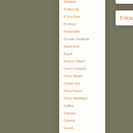
Edetària
El Masroig
El Vi a Punt
Entra
El Vinyer
Empordàlia
Escoda-Sanahuja
Espectacle
Espelt
Esteve i Gibert
Ferré i Catasús
Ferrer-Bobet
Ficària vins
Finca Parera
Finca Viladellops
Galilea
Gatzara
Gelamà
Generi