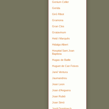
Genium Celler
Gerida
Giró Ribot
Gramona
Gran Clos
Gratavinum
Heid i Marquès
Hidalgo Albert
Hospital Sant Joan
Baptista
Hugas de Batlle
Huguet de Can Feixes
Jané Ventura
Jaumandreu
Jean Leon
Joan d'Anguera
Joan Rubió
Joan Simó
Jordi Domènech