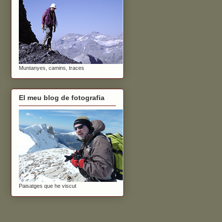
Muntanyes, camins, traces
El meu blog de fotografia
Paisatges que he viscut