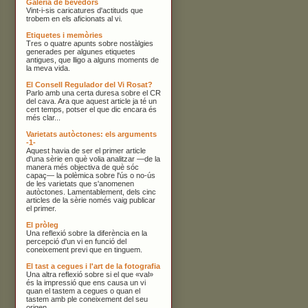
Galeria de bevedors
Vint-i-sis caricatures d'actituds que
trobem en els aficionats al vi.
Etiquetes i memòries
Tres o quatre apunts sobre nostàlgies
generades per algunes etiquetes
antigues, que lligo a alguns moments de
la meva vida.
El Consell Regulador del Vi Rosat?
Parlo amb una certa duresa sobre el CR
del cava. Ara que aquest article ja té un
cert temps, potser el que dic encara és
més clar...
Varietats autòctones: els arguments
-1-
Aquest havia de ser el primer article
d'una sèrie en què volia analitzar —de la
manera més objectiva de què sóc
capaç— la polèmica sobre l'ús o no-ús
de les varietats que s'anomenen
autòctones. Lamentablement, dels cinc
articles de la sèrie només vaig publicar
el primer.
El pròleg
Una reflexió sobre la diferència en la
percepció d'un vi en funció del
coneixement previ que en tinguem.
El tast a cegues i l'art de la fotografia
Una altra reflexió sobre si el que «val»
és la impressió que ens causa un vi
quan el tastem a cegues o quan el
tastem amb ple coneixement del seu
origen.