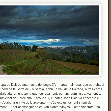
opa de Dalt és una masia del segle XVI, força malmesa, que es troba al
 nord de la Serra de Collserola, sobre la vall de la Rierada, a tres-cents
d'alçada, en una zona que, curiosament, pertany administrativament al
unicipal de Barcelona. L'any 2001, el batlle Joan Clos va concebre el
e d'elaborar un «vi de Barcelona» —d'ús exclusivament intern de
ament— i per aconseguir-ho es van plantar vinyes —amb varietats una