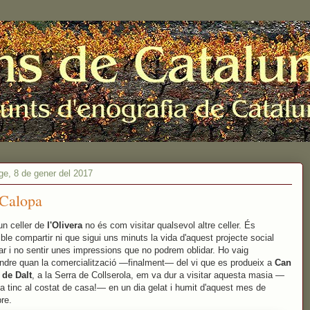
e, 8 de gener del 2017
Calopa
 un celler de
l'Olivera
no és com visitar qualsevol altre celler. És
ble compartir ni que sigui uns minuts la vida d'aquest projecte social
r i no sentir unes impressions que no podrem oblidar. Ho vaig
dre quan la comercialització —finalment— del vi que es produeix a
Can
 de Dalt
, a la Serra de Collserola, em va dur a visitar aquesta masia —
 la tinc al costat de casa!— en un dia gelat i humit d'aquest mes de
re.