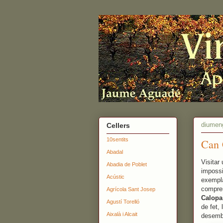
diumeng
Cellers
10sentits
Can 
Abadal
Visitar
Abadia de Poblet
impossi
Acústic
exempla
compren
Agrícola Sant Josep
Calopa
Agustí Torelló
de fet,
Aixalà i Alcait
desemb