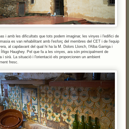
as i amb les dificultats que tots podem imaginar, les vinyes i l'edifici de
a masia es van rehabilitant amb l'esforç del membres del CET i de l'equip
ivera, al capdavant del qual hi ha la M. Dolors Llonch, l'Alba Garriga i
g Íñigo Haughey. Pel que fa a les vinyes, ara són principalment de
a i sirà. La situació i l'orientació els proporcionen un ambient
ament fresc.