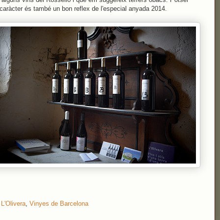
caràcter és també un bon reflex de l'especial anyada 2014.
:
L'Olivera
,
Vinyes de Barcelona