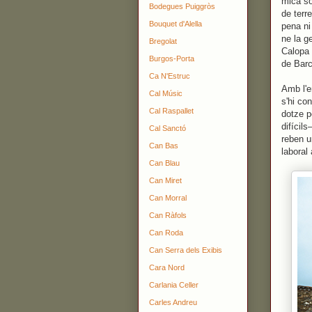
mica so
Bodegues Puiggròs
de terr
Bouquet d'Alella
pena ni
ne la g
Bregolat
Calopa 
Burgos-Porta
de Barc
Ca N'Estruc
Amb l'
Cal Músic
s'hi co
Cal Raspallet
dotze p
difícil
Cal Sanctó
reben u
Can Bas
laboral 
Can Blau
Can Miret
Can Morral
Can Ràfols
Can Roda
Can Serra dels Exibis
Cara Nord
Carlania Celler
Carles Andreu