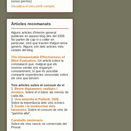
sense permís)
Visualitza el meu perfil complet
Articles recomanats
Alguns articles d'interès general
publicats en aquest blog des del 2008.
No parlen de cap vi o celler en
particular, sinó que tracten d'algun tema
genèric. Alguns són dels articles més
visitats del blog.
The Unreasonable Effectiveness of
Wine Evaluation.
Un article sobre la
constatació que, malgrat que els
nostres sentits ens enganyin
constantment, sí que és possible
compartir experiències sensorials sobre
els vins que bevem.
Tres articles sobre el consum de vi
1.
Beure dignament: realitats i
desitjos.
Sobre el vi bàsic als menús de
cada dia.
2.
Una ampolla al Paillard, 1926
.
Sobre la importància dels vins icònics.
3.
Guido i la mediocritat dels
fatxendes
. Sobre el consum de vins de
"gamma alta".
Carretells centenaris
Sobre els vins rancis no comercials del
Priorat