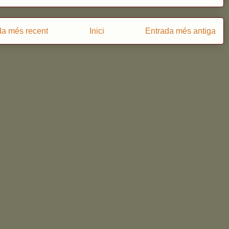
da més recent
Inici
Entrada més antiga