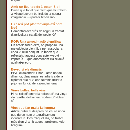
Amb un lleu toc de 1-octen-3-ol
Diuen que tot el que diem que hi trobem
al vi que bevem és fruit de la nostra
imaginació —i potser tenen raó.
E cascú pot plantar vinya axí com
Noè
Comentari després de llegir un tractat
d'agricultura català del segle XV.
RQP: Una aproximació científica
Un article força citat, on proposo una
metodologia científica per associar a
cada vi d'un conjunt un índex que
reflecteixi aquest concepte —sovint
imprecís— que anomenem «la relació
qualitat-preu».
Beveu vi els dimarts
El vi i el calendari lunar... amb un toc
d'humor. Una anàlisi estadística de la
hipòtesi que el vi ens sembla millor o
pitjor en funció del calendari lunar.
Vines belles, bells vins
Hi ha relació entre la bellesa d'una vinya
i la qualitat del vi que produeix? Potser
sí.
Vins que fan mal a la llengua
Article publicat després de veure un vi
que du un nom ortogràficament
incorrecte. Des d'aquell dia, he trobat
més d'un vi amb aquest problema «de
llengua».