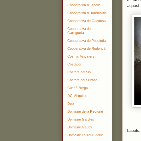
Cooperativa d'Espolla
aquest 
Cooperativa d'Ulldemolins
Cooperativa de Gandesa
Cooperativa de
Garriguella
Cooperativa de Poboleda
Cooperativa de Rodonyà
Còsmic Vinyaters
Costador
Costers del Sió
Costers del Siurana
Cuscó-Berga
DG Viticultors
Doix
Domaine de la Rectorie
Domaine Gardiés
Domaine Gauby
Labels
Domaine La Tour Vieille