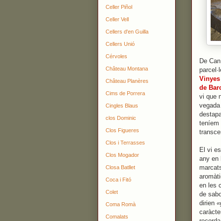
Celler Piñol
Celler Vell
Cellers d'en Guilla
Cellers Unió
Cérvoles
De Can 
Château Montana
parcel·
Vinyes
Château Planères
de Bar
Cims de Porrera
vi que 
vegada 
Cingles Blaus
destapa
clos Dominic
teníem 
Clos Figueres
transce
Clos i Terrasses
El vi e
Clos Mogador
any en 
marcats
Closa Batllet
aromàti
Coca i Fitó
en les 
Colet
de sabo
dirien
«
Coma Romà
caràcte
Comalats
recorda