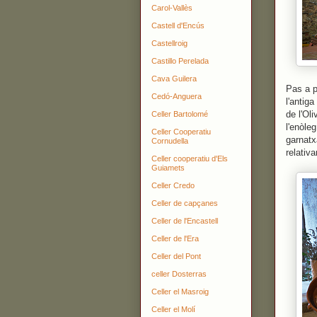
Carol-Vallès
Castell d'Encús
Castellroig
Castillo Perelada
Cava Guilera
Pas a p
Cedó-Anguera
l'antig
de l'Ol
Celler Bartolomé
l'enòle
Celler Cooperatiu
garnatx
Cornudella
relativ
Celler cooperatiu d'Els
Guiamets
Celler Credo
Celler de capçanes
Celler de l'Encastell
Celler de l'Era
Celler del Pont
celler Dosterras
Celler el Masroig
Celler el Molí