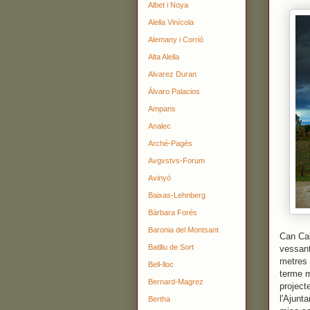
Albet i Noya
Alella Vinícola
Alemany i Corrió
Alta Alella
Alvarez Duran
Álvaro Palacios
Ampans
Analec
Arché-Pagès
Avgvstvs-Forum
Avinyó
Baixas-Lehnberg
Bàrbara Forés
Baronia del Montsant
Can Cal
Batlliu de Sort
vessant
metres 
Bell-lloc
terme m
Bernard-Magrez
project
l'Ajunt
Bertha