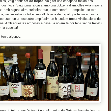
dies, vaig sentir
set de trepat
i vaig fer una escapada ràpida fins
 dos llocs. Vaig tornar a casa amb una dotzena d'ampolles —la majoria
at, amb alguna altra curiositat que ja comentaré—, ampolles de tota
e, sense exhaurir tot el ventall de vins de trepat que tenim al nostre
representen un espectre amplíssim on hi podem trobar vinificacions de
na. Amb aquestes ampolles a casa, ja no em fa por tenir set de trepat i
r-la sadollar!
 teniu algunes:
uerra de tot, un curiós trepat que els amics de
Gatzara
han vinificat en