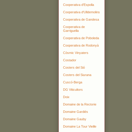
Cooperativa d'Espolla
Cooperativa d'Ulldemolins
Cooperativa de Gandesa
Cooperativa de
Garriguella
Cooperativa de Poboleda
Cooperativa de Rodonyà
Còsmic Vinyaters
Costador
Costers del Sió
Costers del Siurana
Cuscó-Berga
DG Viticultors
Doix
Domaine de la Rectorie
Domaine Gardiés
Domaine Gauby
Domaine La Tour Vieille