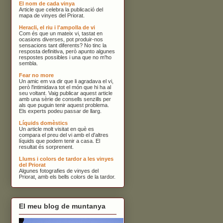
El nom de cada vinya
Article que celebra la publicació del
mapa de vinyes del Priorat.
Heracli, el riu i l'ampolla de vi
Com és que un mateix vi, tastat en
ocasions diverses, pot produir-nos
sensacions tant diferents? No tinc la
resposta definitiva, però apunto algunes
respostes possibles i una que no m'ho
sembla.
Fear no more
Un amic em va dir que li agradava el vi,
però l'intimidava tot el món que hi ha al
seu voltant. Vaig publicar aquest article
amb una sèrie de consells senzills per
als que puguin tenir aquest problema.
Els experts podeu passar de llarg.
Líquids domèstics
Un article molt visitat en què es
compara el preu del vi amb el d'altres
líquids que podem tenir a casa. El
resultat és sorprenent.
Llums i colors de tardor a les vinyes
del Priorat
Algunes fotografies de vinyes del
Priorat, amb els bells colors de la tardor.
El meu blog de muntanya