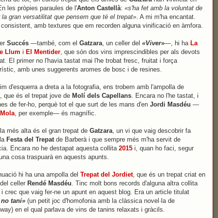
En les pròpies paraules de l'
Anton Castellà
:
«s'ha fet amb la voluntat de
 la gran versatilitat que pensem que té el trepat»
. A mi m'ha encantat.
 consistent, amb textures que em recorden alguna vinificació en àmfora.
ler
Succés
—també, com el
Gatzara
, un celler del
«Viver»
—, hi ha
La
e Llum
i
El Mentider
, que són dos vins imprescindibles per als devots
at. El primer no l'havia tastat mai l'he trobat fresc, fruitat i força
rístic, amb unes suggerents aromes de bosc i de resines.
im d'esquerra a dreta a la fotografia, ens trobem amb l'ampolla de
, que és el trepat jove de
Molí dels Capellans
. Encara no l'he tastat, i
nes de fer-ho, perquè tot el que surt de les mans d'en
Jordi Masdéu
—
 Mola
, per exemple— és magnífic.
la més alta és el gran trepat de
Gatzara
, un vi que vaig descobrir fa
 la
Festa del Trepat
de Barberà i que sempre més m'ha servit de
cia. Encara no he destapat aquesta collita
2015
i, quan ho faci, segur
una cosa traspuarà en aquests apunts.
nuació hi ha una ampolla del
Trepat del Jordiet
, que és un trepat criat en
del celler
Rendé Masdéu
. Tinc molt bons records d'alguna altra collita
 i crec que vaig fer-ne un apunt en aquest blog. Era un article titulat
 no taní»
(un petit joc d'homofonia amb la clàssica novel·la de
ay) en el qual parlava de vins de tanins relaxats i gràcils.