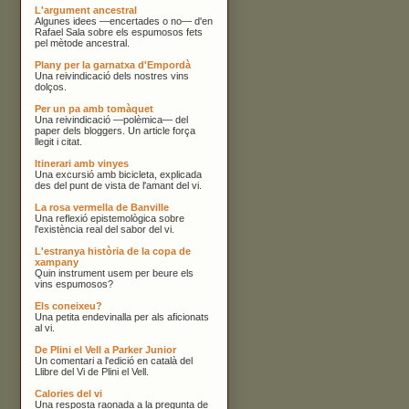
L'argument ancestral
Algunes idees —encertades o no— d'en
Rafael Sala sobre els espumosos fets
pel mètode ancestral.
Plany per la garnatxa d'Empordà
Una reivindicació dels nostres vins
dolços.
Per un pa amb tomàquet
Una reivindicació —polèmica— del
paper dels bloggers. Un article força
llegit i citat.
Itinerari amb vinyes
Una excursió amb bicicleta, explicada
des del punt de vista de l'amant del vi.
La rosa vermella de Banville
Una reflexió epistemològica sobre
l'existència real del sabor del vi.
L'estranya història de la copa de
xampany
Quin instrument usem per beure els
vins espumosos?
Els coneixeu?
Una petita endevinalla per als aficionats
al vi.
De Plini el Vell a Parker Junior
Un comentari a l'edició en català del
Llibre del Vi de Plini el Vell.
Calories del vi
Una resposta raonada a la pregunta de