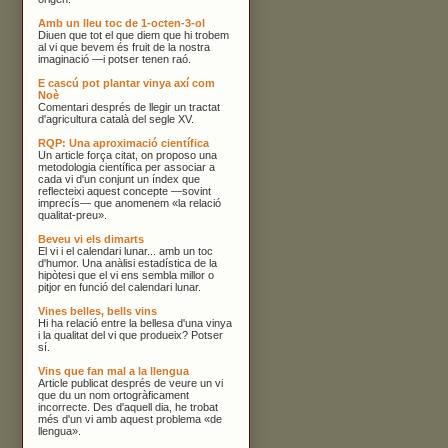
Amb un lleu toc de 1-octen-3-ol
Diuen que tot el que diem que hi trobem
al vi que bevem és fruit de la nostra
imaginació —i potser tenen raó.
E cascú pot plantar vinya axí com
Noè
Comentari després de llegir un tractat
d'agricultura català del segle XV.
RQP: Una aproximació científica
Un article força citat, on proposo una
metodologia científica per associar a
cada vi d'un conjunt un índex que
reflecteixi aquest concepte —sovint
imprecís— que anomenem «la relació
qualitat-preu».
Beveu vi els dimarts
El vi i el calendari lunar... amb un toc
d'humor. Una anàlisi estadística de la
hipòtesi que el vi ens sembla millor o
pitjor en funció del calendari lunar.
Vines belles, bells vins
Hi ha relació entre la bellesa d'una vinya
i la qualitat del vi que produeix? Potser
sí.
Vins que fan mal a la llengua
Article publicat després de veure un vi
que du un nom ortogràficament
incorrecte. Des d'aquell dia, he trobat
més d'un vi amb aquest problema «de
llengua».