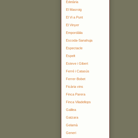
Edetària
El Masroig
El Vi a Punt
El Vinyer
Empordàlia
Escoda-Sanahuja
Espectacle
Espelt
Esteve i Gibert
Ferré i Catasús
Ferrer-Bobet
Ficària vins
Finca Parera
Finca Viladellops
Galilea
Gatzara
Gelamà
Generi