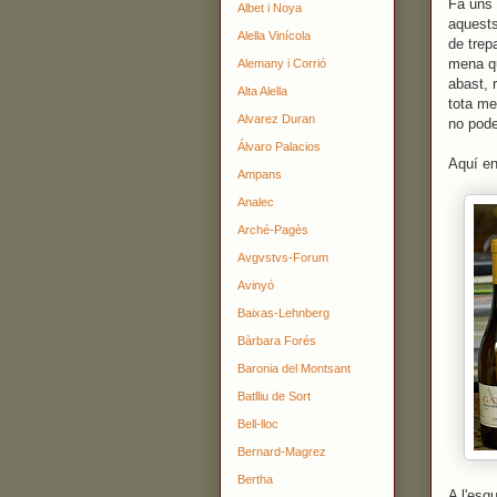
Fa uns 
Albet i Noya
aquests
Alella Vinícola
de trep
mena qu
Alemany i Corrió
abast, 
Alta Alella
tota me
Alvarez Duran
no pode
Álvaro Palacios
Aquí en
Ampans
Analec
Arché-Pagès
Avgvstvs-Forum
Avinyó
Baixas-Lehnberg
Bàrbara Forés
Baronia del Montsant
Batlliu de Sort
Bell-lloc
Bernard-Magrez
Bertha
A l'esq