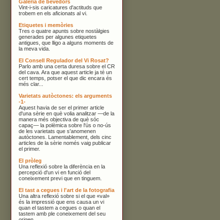
Galeria de bevedors
Vint-i-sis caricatures d'actituds que
trobem en els aficionats al vi.
Etiquetes i memòries
Tres o quatre apunts sobre nostàlgies
generades per algunes etiquetes
antigues, que lligo a alguns moments de
la meva vida.
El Consell Regulador del Vi Rosat?
Parlo amb una certa duresa sobre el CR
del cava. Ara que aquest article ja té un
cert temps, potser el que dic encara és
més clar...
Varietats autòctones: els arguments
-1-
Aquest havia de ser el primer article
d'una sèrie en què volia analitzar —de la
manera més objectiva de què sóc
capaç— la polèmica sobre l'ús o no-ús
de les varietats que s'anomenen
autòctones. Lamentablement, dels cinc
articles de la sèrie només vaig publicar
el primer.
El pròleg
Una reflexió sobre la diferència en la
percepció d'un vi en funció del
coneixement previ que en tinguem.
El tast a cegues i l'art de la fotografia
Una altra reflexió sobre si el que «val»
és la impressió que ens causa un vi
quan el tastem a cegues o quan el
tastem amb ple coneixement del seu
origen.