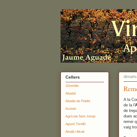
dimarts
Cellers
10sentits
Reme
Abadal
A la Co
Abadia de Poblet
de la l'
A
Acústic
de trep
dues ad
Agrícola Sant Josep
remei q
Agustí Torelló
vaig tro
Aixalà i Alcait