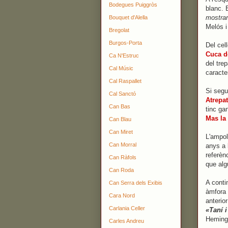
Bodegues Puiggròs
blanc. 
mostrar
Bouquet d'Alella
Melós i
Bregolat
Burgos-Porta
Del cel
Cuca d
Ca N'Estruc
del trep
Cal Músic
caracte
Cal Raspallet
Si segu
Cal Sanctó
Atrepat
Can Bas
tinc ga
Mas la
Can Blau
Can Miret
L'ampol
Can Morral
anys a
referèn
Can Ràfols
que alg
Can Roda
A conti
Can Serra dels Exibis
àmfora 
Cara Nord
anterior
Carlania Celler
«Taní i
Hemingw
Carles Andreu