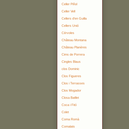
Celler Piñol
Celler Vell
Cellers d'en Guilla
Cellers Unió
Cérvoles
Château Montana
Château Planères
Cims de Porrera
Cingles Blaus
clos Dominic
Clos Figueres
Clos i Terrasses
Clos Mogador
Closa Batllet
Coca i Fitó
Colet
Coma Romà
Comalats