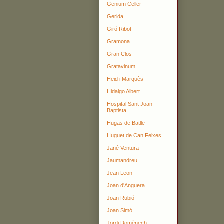
Genium Celler
Gerida
Giró Ribot
Gramona
Gran Clos
Gratavinum
Heid i Marquès
Hidalgo Albert
Hospital Sant Joan
Baptista
Hugas de Batlle
Huguet de Can Feixes
Jané Ventura
Jaumandreu
Jean Leon
Joan d'Anguera
Joan Rubió
Joan Simó
Jordi Domènech