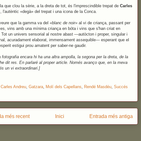
la que clou la sèrie, a la dreta de tot, és l'imprescindible trepat de
Carles
u
, l'autèntic «degà» del trepat i una icona de la Conca.
veure que la gamma va del
«blanc de noir»
al vi de criança, passant per
ves, vins amb una mínima criança en bóta i vins que s'han criat en
 Tot un univers sensorial al nostre abast —autòcton i proper, singular i
onal, acuradament elaborat, immensament assequible— esperant que el
esperit estigui prou amatent per saber-ne gaudir.
a fotografia encara hi ha una altra ampolla, la segona per la dreta, de la
he dit res. En parlaré al proper article. Només avanço que, en la meva
és un vi extraordinari.]
:
Carles Andreu
,
Gatzara
,
Molí dels Capellans
,
Rendé Masdéu
,
Succés
da més recent
Inici
Entrada més antiga