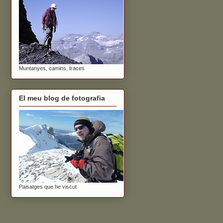
Muntanyes, camins, traces
El meu blog de fotografia
Paisatges que he viscut