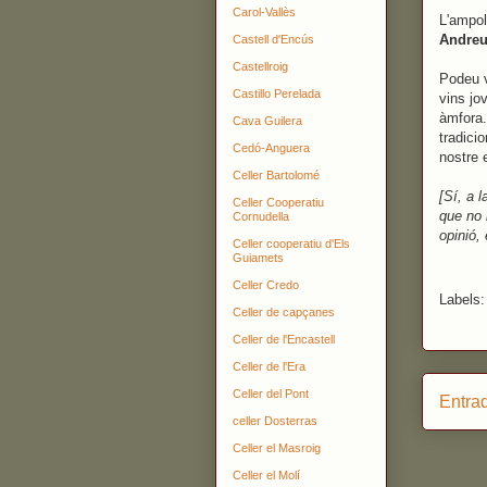
Carol-Vallès
L'ampol
Andre
Castell d'Encús
Castellroig
Podeu 
Castillo Perelada
vins jo
àmfora.
Cava Guilera
tradici
Cedó-Anguera
nostre 
Celler Bartolomé
[Sí, a l
Celler Cooperatiu
que no 
Cornudella
opinió, 
Celler cooperatiu d'Els
Guiamets
Celler Credo
Labels
Celler de capçanes
Celler de l'Encastell
Celler de l'Era
Celler del Pont
Entra
celler Dosterras
Celler el Masroig
Celler el Molí