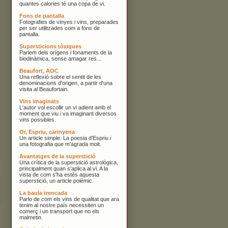
quantes calories té una copa de vi.
Fons de pantalla
Fotografies de vinyes i vins, preparades
per ser utilitzades com a fons de
pantalla.
Supersticions tòxiques
Parlem dels orígens i fonaments de la
biodinàmica, sense amagar res...
Beaufort, AOC
Una reflexió sobre el sentit de les
denominacions d'origen, a partir d'una
visita al Beaufortain.
Vins imaginats
L'autor vol escollir un vi adient amb el
moment que viu i va imaginant diversos
vins possibles.
Or, Espriu, carinyena
Un article simple: La poesia d'Espriu i
una fotografia que m'agrada molt.
Avantatges de la superstició
Una crítica de la superstició astrològica,
principalment quan s'aplica al vi. A la
vista de com s'ha estès aquesta
superstició, un article polèmic.
La baula trencada
Parlo de com els vins de qualitat que ara
tenim al nostre país necessiten un
comerç i un transport que no els
malmetin.