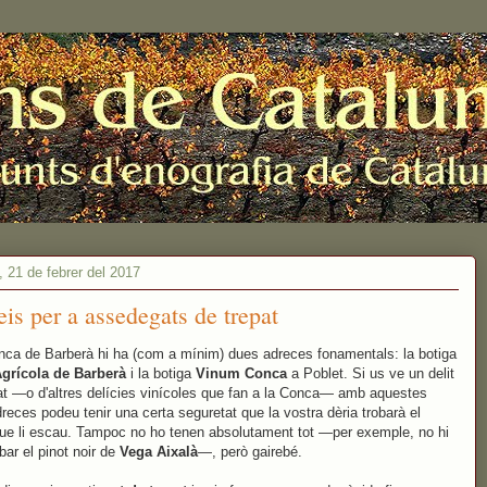
, 21 de febrer del 2017
is per a assedegats de trepat
nca de Barberà hi ha (com a mínim) dues adreces fonamentals: la botiga
grícola de Barberà
i la botiga
Vinum Conca
a Poblet. Si us ve un delit
at —o d'altres delícies vinícoles que fan a la Conca— amb aquestes
reces podeu tenir una certa seguretat que la vostra dèria trobarà el
ue li escau. Tampoc no ho tenen absolutament tot —per exemple, no hi
bar el pinot noir de
Vega Aixalà
—, però gairebé.