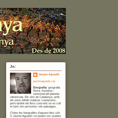
Jo:
Jaume Aguadé
jaumeaguade.cat
Enografia
: geografia
física, humana i
sensorial del planeta
vitivinícola. Els vins de Catalunya, amb
els seus infinits matisos i variacions,
però també els llocs concrets on es cull
el raïm, les persones i els paisatges.
(Totes les fotografies d'aquest bloc són
© Jaume Aguadé i no poden ser usades