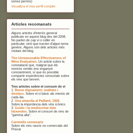
sense permís)
Visualitza el meu perfil complet
Articles recomanats
Alguns articles d'interès general
publicats en aquest blog des del 2008.
No parlen de cap vi o celler en
particular, sinó que tracten d'algun tema
genèric. Alguns són dels articles més
visitats del blog.
The Unreasonable Effectiveness of
Wine Evaluation.
Un article sobre la
constatació que, malgrat que els
nostres sentits ens enganyin
constantment, sí que és possible
compartir experiències sensorials sobre
els vins que bevem.
Tres articles sobre el consum de vi
1.
Beure dignament: realitats i
desitjos.
Sobre el vi bàsic als menús de
cada dia.
2.
Una ampolla al Paillard, 1926
.
Sobre la importància dels vins icònics.
3.
Guido i la mediocritat dels
fatxendes
. Sobre el consum de vins de
"gamma alta".
Carretells centenaris
Sobre els vins rancis no comercials del
Priorat