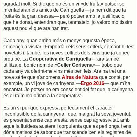
agradat molt. Si dic que no és un vi «de fruita» potser se
m'enfadaran els amics de Garriguella —ja hem dit que la
fruita és la gran deessa— però potser amb la justificació
que he donat, entendran que, tanmateix, jo valoro moltíssim
aquest nou vi que ara han tret.
Cada any, quan arriba més o menys aquesta època,
començo a visitar l'Empordà i els seus cellers, cercant-hi les
novetats i, també, les noves collites dels vins que ja conec
prou bé. La
Cooperativa de Garriguella
—ara també
utilitza el bonic nom de «
Celler Gerisena
»— trobo que
cada any va oferint-me vins més ben fets. Ara ha tret una
nova sèrie que s'anomena
Aires de Natura
que conté, per
exemple, un vi jove de carinyena —
Ergo 2016
— que m'ha
encantat. Jo potser no era conscient del fet que la carinyena
és el raïm majoritari a la cooperativa.
És un vi pur que expressa perfectament el caràcter
inconfusible de la carinyena i que, malgrat la seva joventut,
es presenta sense cap aresta, sense cap agressivitat, amb
aquella fluïdesa austera i corpulenta que es perllonga i ens
dóna matisos de sabor que transcendeixen els registres de