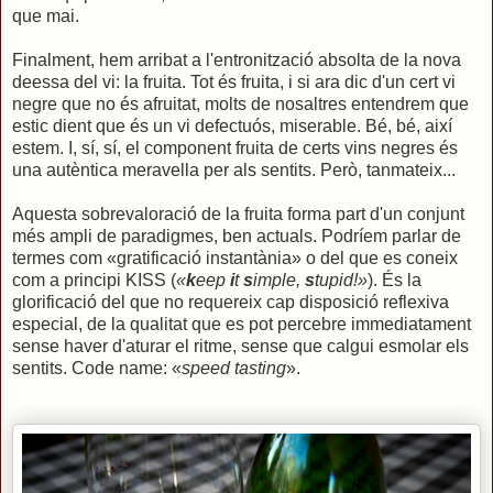
que mai.
Finalment, hem arribat a l'entronització absolta de la nova
deessa del vi: la fruita. Tot és fruita, i si ara dic d'un cert vi
negre que no és afruitat, molts de nosaltres entendrem que
estic dient que és un vi defectuós, miserable. Bé, bé, així
estem. I, sí, sí, el component fruita de certs vins negres és
una autèntica meravella per als sentits. Però, tanmateix...
Aquesta sobrevaloració de la fruita forma part d'un conjunt
més ampli de paradigmes, ben actuals. Podríem parlar de
termes com «gratificació instantània» o del que es coneix
com a principi KISS (
«
k
eep
i
t
s
imple,
s
tupid!»
). És la
glorificació del que no requereix cap disposició reflexiva
especial, de la qualitat que es pot percebre immediatament
sense haver d'aturar el ritme, sense que calgui esmolar els
sentits. Code name: «
speed tasting
».