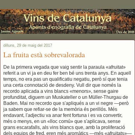
dilluns, 29 de maig del 2017
La fruita està sobrevalorada
De la primera vegada que vaig sentir la paraula «afruitat»
referit a un vi ja en deu fer ben bé uns trenta anys. En aquell
temps, no era pas un qualificatiu negatiu, però sí que tenia
una certa connotació de desdeny. Vull dir que només la
recordo aplicada a vins blancs «menors», sense gaire
profunditat, diguem un Muskateller o un Müller-Thurgau de
Baden. Mai no recordo que s'apliqués a un vi negre —però
ja sabem que refiar-se de la memòria és perillós. Més
endavant, l'adjectiu va anar fent fortuna i es va convertir,
més o menys, en un «lloc comú» que s'aplicava, sense
grans escarafalls, als vins blancs que, amb la proliferació
dels equips de fred, eren més aromàtics —més «afruitats»—