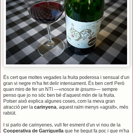
És cert que moltes vegades la fruita poderosa i sensual d'un
gran vi negre m'ha fet delir intensament. És ben cert! Però
quan miro de fer un NTI —
«nosce te ipsum»
— sempre
penso que jo no sóc ben bé d'aquest món de la fruita.
Potser això explica algunes coses, com la meva gran
atracció per la
carinyena
, aquest raïm menys «agraït», més
rabiüt.
I si parlo de carinyenes, vull fer esment d'un vi nou de la
Cooperativa de Garriguella
que he begut fa poc i que m'ha