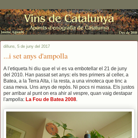
dilluns, 5 de juny del 2017
...i set anys d'ampolla
A l'etiqueta hi diu que el vi es va embotellar el 21 de juny
del 2010. Han passat set anys: els tres primers al celler, a
Batea, a la Terra Alta, i la resta, a una vinoteca que tinc a
casa meva. Uns anys de repòs. Ni pocs ni massa. Els justos
per arribar al punt on era ahir al vespre, quan vaig destapar
l'ampolla:
La Fou de Batea 2008
.