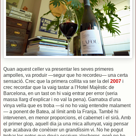
Quan aquest celler va presentar les seves primeres
ampolles, va produir —segur que ho recordeu— una certa
sensació. Crec que la primera collita va ser la del
2007
i
crec recordar que la vaig tastar a l'Hotel Majèstic de
Barcelona, en un tast on hi vaig entrar per error (seria
massa llarg d'explicar i no val la pena). Garnatxa d'una
vinya vella que es troba —si no ho vaig entendre malament
— a ponent de Batea, al límit amb la Franja. També hi
intervenen, en menor proporcions, el cabernet i el sirà. Amb
el primer glop, aquell dia ja una mica allunyat, vaig pensar
que acabava de conèixer un grandíssim vi. No he pogut
trobar les notes que devia escriure aleshores, però no he