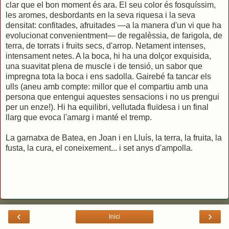
clar que el bon moment és ara. El seu color és fosquíssim,
les aromes, desbordants en la seva riquesa i la seva
densitat: confitades, afruitades —a la manera d'un vi que ha
evolucionat convenientment— de regalèssia, de farigola, de
terra, de torrats i fruits secs, d'arrop. Netament intenses,
intensament netes. A la boca, hi ha una dolçor exquisida,
una suavitat plena de muscle i de tensió, un sabor que
impregna tota la boca i ens sadolla. Gairebé fa tancar els
ulls (aneu amb compte: millor que el compartiu amb una
persona que entengui aquestes sensacions i no us prengui
per un enze!). Hi ha equilibri, vellutada fluïdesa i un final
llarg que evoca l'amarg i manté el tremp.
La garnatxa de Batea, en Joan i en Lluís, la terra, la fruita, la
fusta, la cura, el coneixement... i set anys d'ampolla.
‹
›
Inici