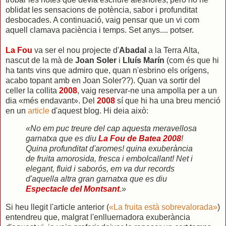
oblidat les sensacions de potència, sabor i profunditat
desbocades. A continuació, vaig pensar que un vi com
aquell clamava paciència i temps. Set anys.... potser.
La Fou
va ser el nou projecte d'
Abadal
a la Terra Alta,
nascut de la mà de
Joan Soler
i
Lluís Marín
(com és que hi
ha tants vins que admiro que, quan n'esbrino els orígens,
acabo topant amb en Joan Soler??). Quan va sortir del
celler la collita
2008
, vaig reservar-ne una ampolla per a un
dia «més endavant». Del
2008
sí que hi ha una breu menció
en un
article
d'aquest blog. Hi deia això:
«No em puc treure del cap aquesta meravellosa
garnatxa que es diu
La Fou de Batea 2008
!
Quina profunditat d'aromes! quina exuberància
de fruita amorosida, fresca i embolcallant! Net i
elegant, fluid i saborós, em va dur records
d'aquella altra gran garnatxa que es diu
Espectacle del Montsant
.»
Si heu llegit l'article anterior (
«La fruita està sobrevalorada»
)
entendreu que, malgrat l'enlluernadora exuberància