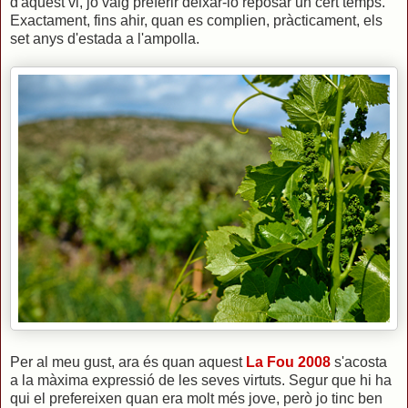
d'aquest vi, jo vaig preferir deixar-lo reposar un cert temps.
Exactament, fins ahir, quan es complien, pràcticament, els
set anys d'estada a l'ampolla.
Per al meu gust, ara és quan aquest
La Fou 2008
s'acosta
a la màxima expressió de les seves virtuts. Segur que hi ha
qui el prefereixen quan era molt més jove, però jo tinc ben