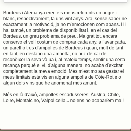
Bordeus i Alemanya eren els meus referents en negre i
blanc, respectivament, fa uns vint anys. Ara, sense saber-ne
exactament la motivació, ja no m'emocionen com abans. Hi
ha, també, un problema de disponibilitat i, en el cas del
Bordeus, un greu problema de preu. Malgrat tot, encara
conservo el vell costum de comprar cada any, a l'avançada,
un parell o tres d'ampolles de Bordeus i quan, molt de tant
en tant, en destapo una ampolla, no puc deixar de
reconèixer la seva vàlua i, al mateix temps, sentir una certa
recança perquè el vi, d'alguna manera, no acaba d'excitar
completament la meva emoció. Més m'estimo ara gastar el
meus limitats estalvis en alguna ampolla de Côte-Rotie o
algun dels vins que he anomenat més amunt.
Més enllà d'això, ampolles escadusseres: Àustria, Chile,
Loire, Montalcino, Valpolicella... no ens ho acabaríem mai!