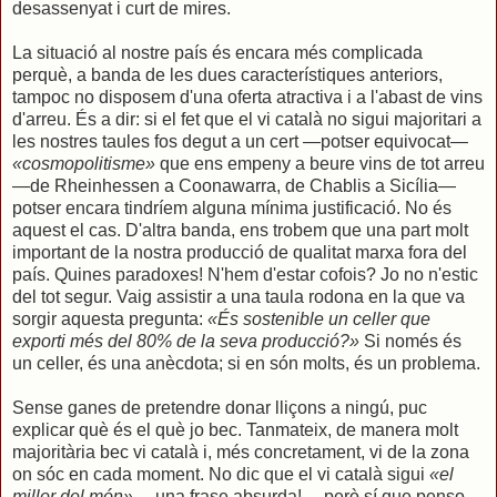
desassenyat i curt de mires.
La situació al nostre país és encara més complicada
perquè, a banda de les dues característiques anteriors,
tampoc no disposem d'una oferta atractiva i a l'abast de vins
d'arreu. És a dir: si el fet que el vi català no sigui majoritari a
les nostres taules fos degut a un cert —potser equivocat—
«cosmopolitisme»
que ens empeny a beure vins de tot arreu
—de Rheinhessen a Coonawarra, de Chablis a Sicília—
potser encara tindríem alguna mínima justificació. No és
aquest el cas. D'altra banda, ens trobem que una part molt
important de la nostra producció de qualitat marxa fora del
país. Quines paradoxes! N'hem d'estar cofois? Jo no n'estic
del tot segur. Vaig assistir a una taula rodona en la que va
sorgir aquesta pregunta:
«És sostenible un celler que
exporti més del 80% de la seva producció?»
Si només és
un celler, és una anècdota; si en són molts, és un problema.
Sense ganes de pretendre donar lliçons a ningú, puc
explicar què és el què jo bec. Tanmateix, de manera molt
majoritària bec vi català i, més concretament, vi de la zona
on sóc en cada moment. No dic que el vi català sigui
«el
millor del món»
—una frase absurda!— però sí que penso