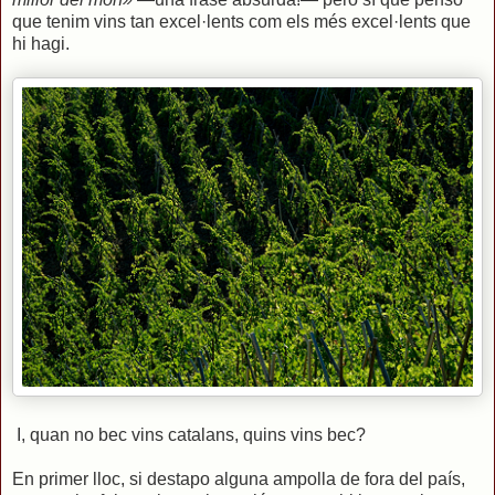
que tenim vins tan excel·lents com els més excel·lents que
hi hagi.
I, quan no bec vins catalans, quins vins bec?
En primer lloc, si destapo alguna ampolla de fora del país,