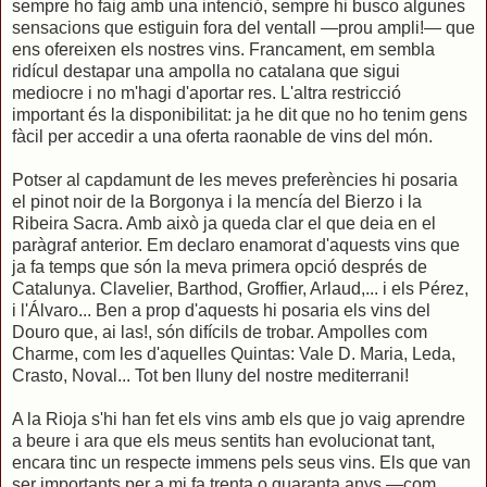
sempre ho faig amb una intenció, sempre hi busco algunes
sensacions que estiguin fora del ventall —prou ampli!— que
ens ofereixen els nostres vins. Francament, em sembla
ridícul destapar una ampolla no catalana que sigui
mediocre i no m'hagi d'aportar res. L'altra restricció
important és la disponibilitat: ja he dit que no ho tenim gens
fàcil per accedir a una oferta raonable de vins del món.
Potser al capdamunt de les meves preferències hi posaria
el pinot noir de la Borgonya i la mencía del Bierzo i la
Ribeira Sacra. Amb això ja queda clar el que deia en el
paràgraf anterior. Em declaro enamorat d'aquests vins que
ja fa temps que són la meva primera opció després de
Catalunya. Clavelier, Barthod, Groffier, Arlaud,... i els Pérez,
i l'Álvaro... Ben a prop d'aquests hi posaria els vins del
Douro que, ai las!, són difícils de trobar. Ampolles com
Charme, com les d'aquelles Quintas: Vale D. Maria, Leda,
Crasto, Noval... Tot ben lluny del nostre mediterrani!
A la Rioja s'hi han fet els vins amb els que jo vaig aprendre
a beure i ara que els meus sentits han evolucionat tant,
encara tinc un respecte immens pels seus vins. Els que van
ser importants per a mi fa trenta o quaranta anys —com