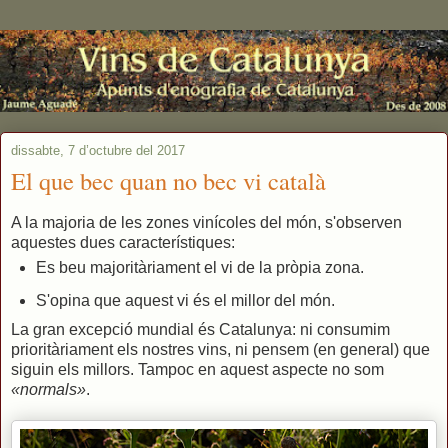
dissabte, 7 d’octubre del 2017
El que bec quan no bec vi català
A la majoria de les zones vinícoles del món, s'observen
aquestes dues característiques:
Es beu majoritàriament el vi de la pròpia zona.
S'opina que aquest vi és el millor del món.
La gran excepció mundial és Catalunya: ni consumim
prioritàriament els nostres vins, ni pensem (en general) que
siguin els millors. Tampoc en aquest aspecte no som
«normals»
.