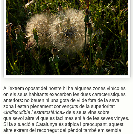
A l'extrem oposat del nostre hi ha algunes zones vinícoles
on els seus habitants exacerben les dues característiques
anteriors: no beuen ni una gota de vi de fora de la seva
zona i estan plenament convençuts de la superioritat
«indiscutible i estratosfèrica»
dels seus vins sobre
qualsevol altre vi que es faci més enllà de les seves vinyes.
Si la situació a Catalunya és atípica i preocupant, aquest
altre extrem del recorregut del pèndol també em sembla