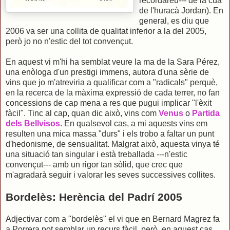
recordareu--- de la cua
de l'huracà Jordan). En
general, es diu que
2006 va ser una collita de qualitat inferior a la del 2005,
però jo no n'estic del tot convençut.
En aquest vi m'hi ha semblat veure la ma de la Sara Pérez,
una enòloga d'un prestigi immens, autora d'una sèrie de
vins que jo m'atreviria a qualificar com a "radicals" perquè,
en la recerca de la màxima expressió de cada terrer, no fan
concessions de cap mena a res que pugui implicar "l'èxit
fàcil". Tinc al cap, quan dic això, vins com
Venus
o
Partida
dels Bellvisos
. En qualsevol cas, a mi aquests vins em
resulten una mica massa "durs" i els trobo a faltar un punt
d'hedonisme, de sensualitat. Malgrat això, aquesta vinya té
una situació tan singular i està treballada ---n'estic
convençut--- amb un rigor tan sòlid, que crec que
m'agradarà seguir i valorar les seves successives collites.
Bordelès: Herència del Padrí 2005
Adjectivar com a "bordelès" el vi que en Bernard Magrez fa
a Porrera pot semblar un recurs fàcil, però, en aquest cas,