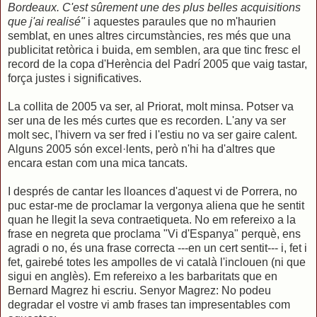
Bordeaux. C'est sûrement une des plus belles acquisitions
que j'ai realisé"
i aquestes paraules que no m'haurien
semblat, en unes altres circumstàncies, res més que una
publicitat retòrica i buida, em semblen, ara que tinc fresc el
record de la copa d'Herència del Padrí 2005 que vaig tastar,
força justes i significatives.
La collita de 2005 va ser, al Priorat, molt minsa. Potser va
ser una de les més curtes que es recorden. L'any va ser
molt sec, l'hivern va ser fred i l'estiu no va ser gaire calent.
Alguns 2005 són excel·lents, però n'hi ha d'altres que
encara estan com una mica tancats.
I després de cantar les lloances d'aquest vi de Porrera, no
puc estar-me de proclamar la vergonya aliena que he sentit
quan he llegit la seva contraetiqueta. No em refereixo a la
frase en negreta que proclama "Vi d'Espanya" perquè, ens
agradi o no, és una frase correcta ---en un cert sentit--- i, fet i
fet, gairebé totes les ampolles de vi català l'inclouen (ni que
sigui en anglès). Em refereixo a les barbaritats que en
Bernard Magrez hi escriu. Senyor Magrez: No podeu
degradar el vostre vi amb frases tan impresentables com