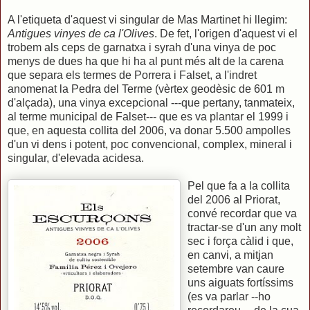
A l'etiqueta d'aquest vi singular de Mas Martinet hi llegim:
Antigues vinyes de ca l'Olives
. De fet, l'origen d'aquest vi el
trobem als ceps de garnatxa i syrah d'una vinya de poc
menys de dues ha que hi ha al punt més alt de la carena
que separa els termes de Porrera i Falset, a l'indret
anomenat la Pedra del Terme (vèrtex geodèsic de 601 m
d'alçada), una vinya excepcional ---que pertany, tanmateix,
al terme municipal de Falset--- que es va plantar el 1999 i
que, en aquesta collita del 2006, va donar 5.500 ampolles
d'un vi dens i potent, poc convencional, complex, mineral i
singular, d'elevada acidesa.
Pel que fa a la collita
del 2006 al Priorat,
convé recordar que va
tractar-se d'un any molt
sec i força càlid i que,
en canvi, a mitjan
setembre van caure
uns aiguats fortíssims
(es va parlar --ho