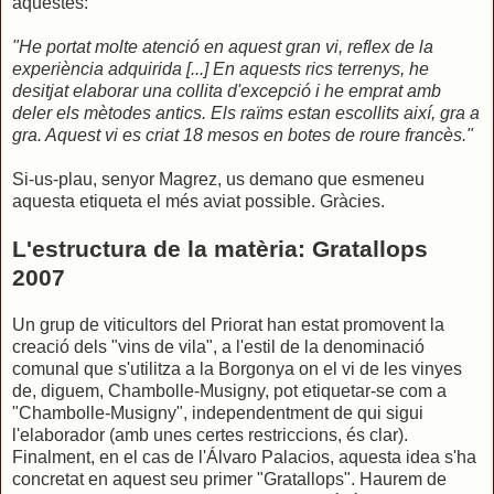
aquestes:
"He portat molte atenció en aquest gran vi, reflex de la
experiència adquirida [...] En aquests rics terrenys, he
desitjat elaborar una collita d'excepció i he emprat amb
deler els mètodes antics. Els raïms estan escollits així, gra a
gra. Aquest vi es criat 18 mesos en botes de roure francès."
Si-us-plau, senyor Magrez, us demano que esmeneu
aquesta etiqueta el més aviat possible. Gràcies.
L'estructura de la matèria: Gratallops
2007
Un grup de viticultors del Priorat han estat promovent la
creació dels "vins de vila", a l'estil de la denominació
comunal que s'utilitza a la Borgonya on el vi de les vinyes
de, diguem, Chambolle-Musigny, pot etiquetar-se com a
"Chambolle-Musigny", independentment de qui sigui
l'elaborador (amb unes certes restriccions, és clar).
Finalment, en el cas de l'Álvaro Palacios, aquesta idea s'ha
concretat en aquest seu primer "Gratallops". Haurem de