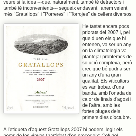
veure si la idea ---que, naturalment, també té detractors i
també té inconvenients--- segueix endavant i anem veient
més "Gratallops" i "Porreres" i "Torrojes" de cellers diversos.
He tastat encara pocs
priorats del 2007 i, pel
que diuen els que hi
entenen, va ser un any
on la climatologia va
plantejar problemes de
solució complexa, però
crec que bé podria ser
un any d'una gran
qualitat. Els viticultors
es van trobar, d'una
banda, amb l'onada de
calor de finals d'agost i,
de l'altra, amb les
fortes pluges dels
primers dies d'octubre.
A l'etiqueta d'aquest Gratallops 2007 hi podem llegir els
noms de les vinyes (
partides
) d'on procedeix:
Coll del