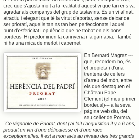
crec que s'ajusta molt a la realitat d'aquest vi que tan ens va
agradar als companys del grup de tastavins. És un vi afinat,
atractiu i elegant que té la virtut d'aportar, sense deixar de
ser prioratí, aquells tanins tan ben perfeccionats i aquell
punt d'esfericitat i opulència que he trobat en els bons
bordeus. Hi predominen la carinyena i la garnatxa, i també
hi ha una mica de merlot i cabernet.
En Bernard Magrez ---
que, recordem-ho, és
el propietari d'una
trentena de cellers
d'arreu del món, entre
els que destaquen el
Château Pape
Clement (el meu primer
bordeus!)--- a la seva
pàgina web diu, del
seu celler de Porrera,
"Ce vignoble de Priorat, dont j'ai fait l'acquisition il y a 6 ans,
produit un vin d'une délicatesse et d'une race
exceptionnelles. Il est à mon avis au niveau des très grands