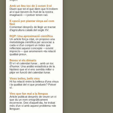
Amb un lleu toc de 1-octen-3-ol
Diuen que tot el que diem que hi trobem
al vi que bevem és fruit de la nostra
imaginació —i potser tenen raó.
E cascú pot plantar vinya axí com
Noè
Comentari després de llegir un tractat
d'agricultura català del segle XV.
RQP: Una aproximació científica
Un article força citat, on proposo una
metodologia científica per associar a
cada vi d'un conjunt un índex que
reflecteixi aquest concepte —sovint
imprecís— que anomenem «la relació
qualitat-preu».
Beveu vi els dimarts
El vi i el calendari lunar... amb un toc
d'humor. Una anàlisi estadística de la
hipòtesi que el vi ens sembla millor o
pitjor en funció del calendari lunar.
Vines belles, bells vins
Hi ha relació entre la bellesa d'una vinya
i la qualitat del vi que produeix? Potser
sí.
Vins que fan mal a la llengua
Article publicat després de veure un vi
que du un nom ortogràficament
incorrecte. Des d'aquell dia, he trobat
més d'un vi amb aquest problema «de
llengua».