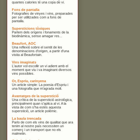
quantes calories té una copa de vi.
Fons de pantalla
Fotografies de vinyes i vins, preparades
per ser utilitzades com a fons de
pantalla.
Supersticions tòxiques
Parlem dels orígens i fonaments de la
biodinàmica, sense amagar res...
Beaufort, AOC
Una reflexió sobre el sentit de les
denominacions d'origen, a partir d'una
visita al Beaufortain.
Vins imaginats
L'autor vol escollir un vi adient amb el
moment que viu i va imaginant diversos
vins possibles.
Or, Espriu, carinyena
Un article simple: La poesia d'Espriu i
una fotografia que m'agrada molt.
Avantatges de la superstició
Una crítica de la superstició astrològica,
principalment quan s'aplica al vi. A la
vista de com s'ha estès aquesta
superstició, un article polèmic.
La baula trencada
Parlo de com els vins de qualitat que ara
tenim al nostre país necessiten un
comerç i un transport que no els
malmetin.