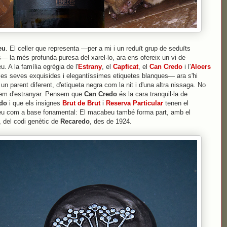
eu
. El celler que representa —per a mi i un reduït grup de seduïts
— la més profunda puresa del xarel·lo, ara ens ofereix un vi de
. A la família egrègia de l'
Estrany
, el
Capficat
, el
Can Credo
i l'
Aloers
s seves exquisides i elegantíssimes etiquetes blanques— ara s'hi
 un parent diferent, d'etiqueta negra com la nit i d'una altra nissaga. No
hem d'estranyar. Pensem que
Can Credo
és la cara tranquil·la de
edo
i que els insignes
Brut de Brut
i
Reserva Particular
tenen el
u com a base fonamental: El macabeu també forma part, amb el
o, del codi genètic de
Recaredo
, des de 1924.