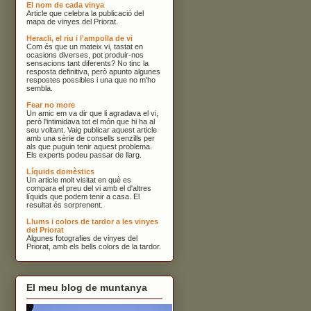
El nom de cada vinya
Article que celebra la publicació del
mapa de vinyes del Priorat.
Heracli, el riu i l'ampolla de vi
Com és que un mateix vi, tastat en
ocasions diverses, pot produir-nos
sensacions tant diferents? No tinc la
resposta definitiva, però apunto algunes
respostes possibles i una que no m'ho
sembla.
Fear no more
Un amic em va dir que li agradava el vi,
però l'intimidava tot el món que hi ha al
seu voltant. Vaig publicar aquest article
amb una sèrie de consells senzills per
als que puguin tenir aquest problema.
Els experts podeu passar de llarg.
Líquids domèstics
Un article molt visitat en què es
compara el preu del vi amb el d'altres
líquids que podem tenir a casa. El
resultat és sorprenent.
Llums i colors de tardor a les vinyes
del Priorat
Algunes fotografies de vinyes del
Priorat, amb els bells colors de la tardor.
El meu blog de muntanya