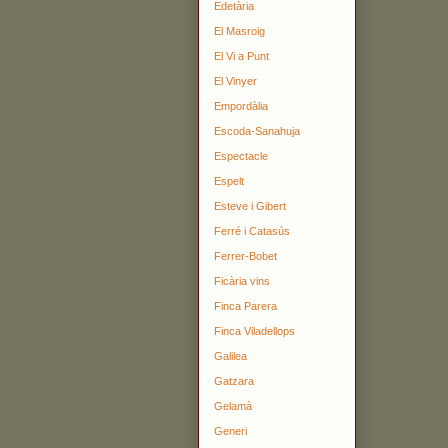
Edetària
El Masroig
El Vi a Punt
El Vinyer
Empordàlia
Escoda-Sanahuja
Espectacle
Espelt
Esteve i Gibert
Ferré i Catasús
Ferrer-Bobet
Ficària vins
Finca Parera
Finca Viladellops
Galilea
Gatzara
Gelamà
Generi