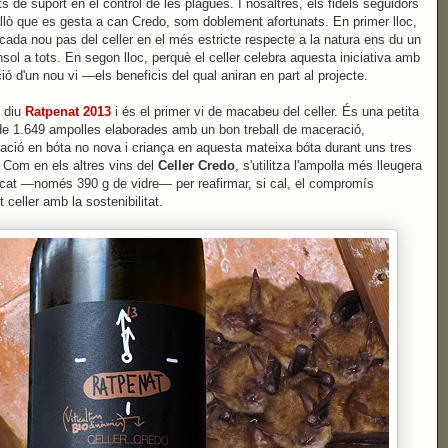
s de suport en el control de les plagues. I nosaltres, els fidels seguidors
allò que es gesta a can Credo, som doblement afortunats. En primer lloc,
cada nou pas del celler en el més estricte respecte a la natura ens du un
nsol a tots. En segon lloc, perquè el celler celebra aquesta iniciativa amb
ció d'un nou vi —els beneficis del qual aniran en part al projecte.
s diu
Ratpenat 2013
i és el primer vi de macabeu del celler. És una petita
de 1.649 ampolles elaborades amb un bon treball de maceració,
ació en bóta no nova i criança en aquesta mateixa bóta durant uns tres
Com en els altres vins del
Celler Credo
, s'utilitza l'ampolla més lleugera
cat —només 390 g de vidre— per reafirmar, si cal, el compromís
 celler amb la sostenibilitat.