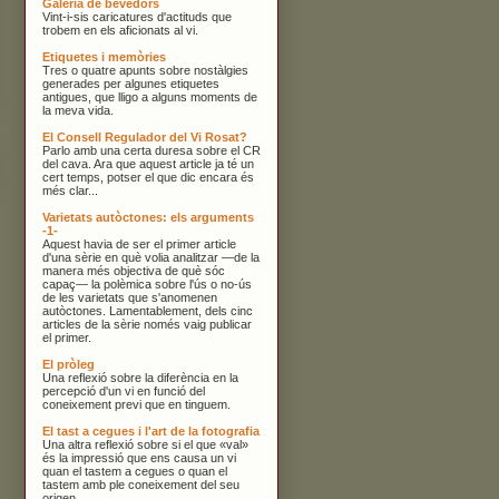
Galeria de bevedors
Vint-i-sis caricatures d'actituds que
trobem en els aficionats al vi.
Etiquetes i memòries
Tres o quatre apunts sobre nostàlgies
generades per algunes etiquetes
antigues, que lligo a alguns moments de
la meva vida.
El Consell Regulador del Vi Rosat?
Parlo amb una certa duresa sobre el CR
del cava. Ara que aquest article ja té un
cert temps, potser el que dic encara és
més clar...
Varietats autòctones: els arguments
-1-
Aquest havia de ser el primer article
d'una sèrie en què volia analitzar —de la
manera més objectiva de què sóc
capaç— la polèmica sobre l'ús o no-ús
de les varietats que s'anomenen
autòctones. Lamentablement, dels cinc
articles de la sèrie només vaig publicar
el primer.
El pròleg
Una reflexió sobre la diferència en la
percepció d'un vi en funció del
coneixement previ que en tinguem.
El tast a cegues i l'art de la fotografia
Una altra reflexió sobre si el que «val»
és la impressió que ens causa un vi
quan el tastem a cegues o quan el
tastem amb ple coneixement del seu
origen.