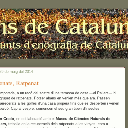
 29 de maig del 2014
enats, Ratpenat
mporada, a un racó del sostre d'una terrassa de casa —al Pallars— hi
 grupet de ratpenats. Potser abans en venien més que ara. Passen
n arrecerats a les golfes d'una casa propera fins que es desperten i vénen
balcó. Cap al vespre, comencen el seu gran tiberi d'insectes.
er Credo
, en col·laboració amb el
Museu de Ciències Naturals de
ers,
treballa en la recuperació dels ratpenats a les vinyes, com a