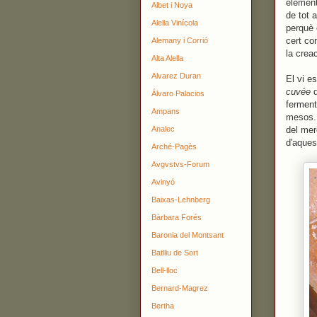
element
Albet i Noya
de tot 
Alella Vinícola
perquè 
cert co
Alemany i Corrió
la crea
Alta Alella
Alvarez Duran
El vi e
cuvée
Álvaro Palacios
ferment
Ampans
mesos. 
Analec
del mer
d'aquest
Arché-Pagès
Avgvstvs-Forum
Avinyó
Baixas-Lehnberg
Bàrbara Forés
Baronia del Montsant
Batlliu de Sort
Bell-lloc
Bernard-Magrez
Bertha