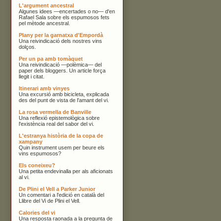
L'argument ancestral
Algunes idees —encertades o no— d'en
Rafael Sala sobre els espumosos fets
pel mètode ancestral.
Plany per la garnatxa d'Empordà
Una reivindicació dels nostres vins
dolços.
Per un pa amb tomàquet
Una reivindicació —polèmica— del
paper dels bloggers. Un article força
llegit i citat.
Itinerari amb vinyes
Una excursió amb bicicleta, explicada
des del punt de vista de l'amant del vi.
La rosa vermella de Banville
Una reflexió epistemològica sobre
l'existència real del sabor del vi.
L'estranya història de la copa de
xampany
Quin instrument usem per beure els
vins espumosos?
Els coneixeu?
Una petita endevinalla per als aficionats
al vi.
De Plini el Vell a Parker Junior
Un comentari a l'edició en català del
Llibre del Vi de Plini el Vell.
Calories del vi
Una resposta raonada a la pregunta de