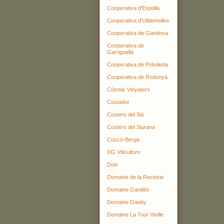
Cooperativa d'Espolla
Cooperativa d'Ulldemolins
Cooperativa de Gandesa
Cooperativa de
Garriguella
Cooperativa de Poboleda
Cooperativa de Rodonyà
Còsmic Vinyaters
Costador
Costers del Sió
Costers del Siurana
Cuscó-Berga
DG Viticultors
Doix
Domaine de la Rectorie
Domaine Gardiés
Domaine Gauby
Domaine La Tour Vieille