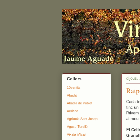
dijous,
Cellers
10sentits
Ratp
Abadal
Cada te
Abadia de Poblet
tinc un
Acústic
l'hiver
al meu 
Agrícola Sant Josep
Agustí Torelló
El
Cell
Aixalà i Alcait
Granoll