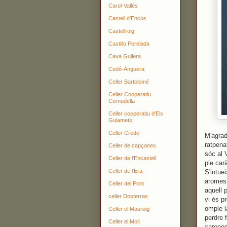
Carol-Vallès
Castell d'Encús
Castellroig
Castillo Perelada
Cava Guilera
Cedó-Anguera
Celler Bartolomé
Celler Cooperatiu
Cornudella
Celler cooperatiu d'Els
Guiamets
Celler Credo
M'agrad
ratpena
Celler de capçanes
sóc al 
Celler de l'Encastell
ple car
Celler de l'Era
S'intue
aromes 
Celler del Pont
aquell 
celler Dosterras
vi és p
omple l
Celler el Masroig
perdre 
Celler el Molí
xarones