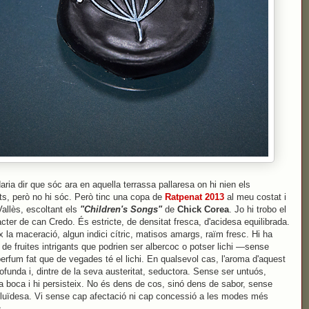
aria dir que sóc ara en aquella terrassa pallaresa on hi nien els
ts, però no hi sóc. Però tinc una copa de
Ratpenat 2013
al meu costat i
Vallès, escoltant els
"Children's Songs"
de
Chick Corea
. Jo hi trobo el
àcter de can Credo. És estricte, de densitat fresca, d'acidesa equilibrada.
ix la maceració, algun indici cítric, matisos amargs, raïm fresc. Hi ha
de fruites intrigants que podrien ser albercoc o potser lichi —sense
perfum fat que de vegades té el lichi. En qualsevol cas, l'aroma d'aquest
rofunda i, dintre de la seva austeritat, seductora. Sense ser untuós,
a boca i hi persisteix. No és dens de cos, sinó dens de sabor, sense
fluïdesa. Vi sense cap afectació ni cap concessió a les modes més
.