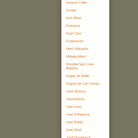
Genium Celler
Gerida
Giró Ribot
Gramona
Gran Clos
Gratavinum
Heid i Marquès
Hidalgo Albert
Hospital Sant Joan
Baptista
Hugas de Batlle
Huguet de Can Feixes
Jané Ventura
Jaumandreu
Jean Leon
Joan d'Anguera
Joan Rubió
Joan Simó
Jordi Domènech