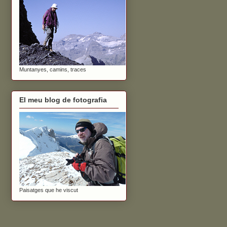
Muntanyes, camins, traces
El meu blog de fotografia
Paisatges que he viscut