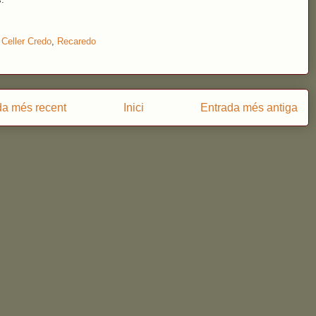
:
Celler Credo
,
Recaredo
da més recent
Inici
Entrada més antiga