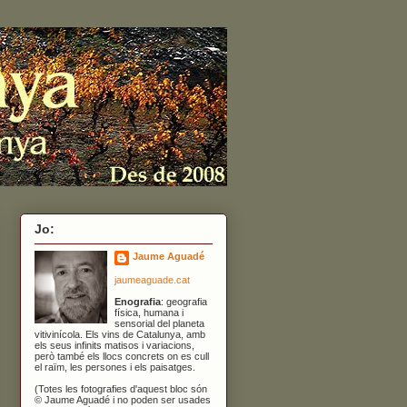
Jo:
Jaume Aguadé
jaumeaguade.cat
Enografia
: geografia
física, humana i
sensorial del planeta
vitivinícola. Els vins de Catalunya, amb
els seus infinits matisos i variacions,
però també els llocs concrets on es cull
el raïm, les persones i els paisatges.
(Totes les fotografies d'aquest bloc són
© Jaume Aguadé i no poden ser usades