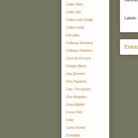
Celler Piñol
Celler Vell
Labels
Cellers d'en Guilla
Cellers Unió
Cérvoles
Château Montana
Entra
Château Planères
Cims de Porrera
Cingles Blaus
clos Dominic
Clos Figueres
Clos i Terrasses
Clos Mogador
Closa Batllet
Coca i Fitó
Colet
Coma Romà
Comalats