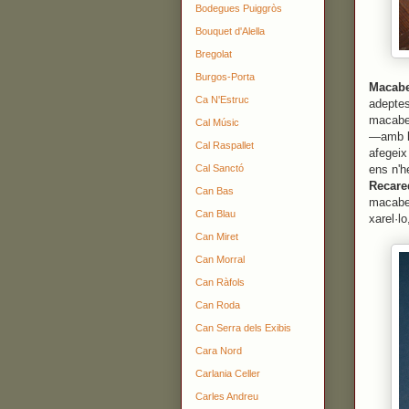
Bodegues Puiggròs
Bouquet d'Alella
Bregolat
Burgos-Porta
Macab
Ca N'Estruc
adeptes
macabeu
Cal Músic
—amb le
Cal Raspallet
afegeix
Cal Sanctó
ens n'
Recar
Can Bas
macabe
Can Blau
xarel·l
Can Miret
Can Morral
Can Ràfols
Can Roda
Can Serra dels Exibis
Cara Nord
Carlania Celler
Carles Andreu