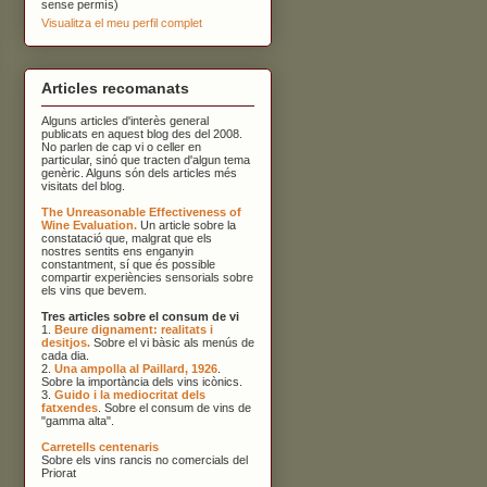
sense permís)
Visualitza el meu perfil complet
Articles recomanats
Alguns articles d'interès general
publicats en aquest blog des del 2008.
No parlen de cap vi o celler en
particular, sinó que tracten d'algun tema
genèric. Alguns són dels articles més
visitats del blog.
The Unreasonable Effectiveness of
Wine Evaluation.
Un article sobre la
constatació que, malgrat que els
nostres sentits ens enganyin
constantment, sí que és possible
compartir experiències sensorials sobre
els vins que bevem.
Tres articles sobre el consum de vi
1.
Beure dignament: realitats i
desitjos.
Sobre el vi bàsic als menús de
cada dia.
2.
Una ampolla al Paillard, 1926
.
Sobre la importància dels vins icònics.
3.
Guido i la mediocritat dels
fatxendes
. Sobre el consum de vins de
"gamma alta".
Carretells centenaris
Sobre els vins rancis no comercials del
Priorat